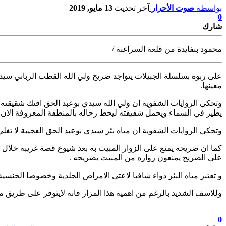
بواسطة
صوت الأحرار
آخر تحديث
13 مايو, 2019
0
شارك
محمود بنفايدة من قلعة السراغنة /
على ربوة بسلسلة الجبيلات يتواجد ضريح ولي الله القطب الرباني سيد
معينها.
يطير في السماء ويحمل شقيقته ليحط رحاله بالمنطقة المعروفة الان باجبي
وتحكي الروايات الشفوية ان مياه بئر سيدي بوعبد الحق العجيبة لا تغلي
كما ان ضريحه يمنع على الزوار المبيت به بعد شيوع قصة غريبة خلال
على الضريح يمنعون زواره من المبيت بضريحه .
و تعتبر مياه البئر دواء شافيا لاعتى الامراض الجلدية وخصوصا الجنسية 
وللاسف الشديد بالرغم من اهمية هذا المزار فانه لايتوفر على طريق مع
تابعوا آخر الأخبار من صوت الأحرار على Google News
0