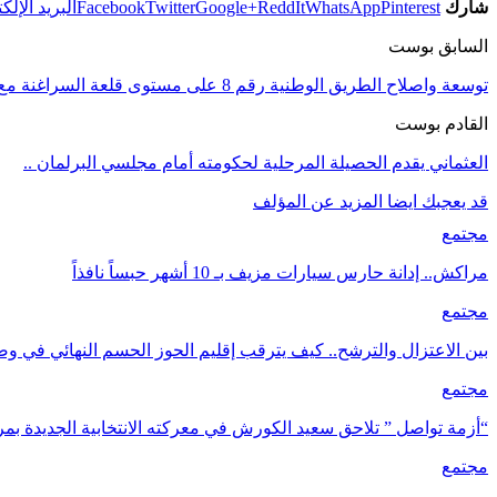
شارك
Pinterest
WhatsApp
ReddIt
Google+
Twitter
Facebook
البريد الإلك
السابق بوست
توسعة واصلاح الطريق الوطنية رقم 8 على مستوى قلعة السراغنة مع حدود اقليم ازيلال في اتجاه بني ملال تشرف على نهايتها
القادم بوست
العثماني يقدم الحصيلة المرحلية لحكومته أمام مجلسي البرلمان ..
قد يعجبك ايضا
المزيد عن المؤلف
مجتمع
مراكش.. إدانة حارس سيارات مزيف بـ 10 أشهر حبساً نافذاً
مجتمع
بين الاعتزال والترشح.. كيف يترقب إقليم الحوز الحسم النهائي في و
مجتمع
“أزمة تواصل ” تلاحق سعيد الكورش في معركته الانتخابية الجديدة ب
مجتمع