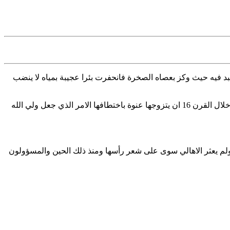
عبد فيه حيث وكز بعصاه الصخرة فانحفرت بئرا عجيبة بمياه لا ينضب
وتحكي الروايات الشفوية ان ولي الله سيدي بوعبد الحق افتك شقيقته المتعبدة التي حاول احد جنيرالات الاحتلال البرتغالي لشواطئ المغرب خلال القرن 16 ان يتزوجها عنوة باختطافها الامر الذي جعل ولي الله
ولم يعثر الاهالي سوى على شعر رأسها ومنذ ذلك الحين والمسؤولون