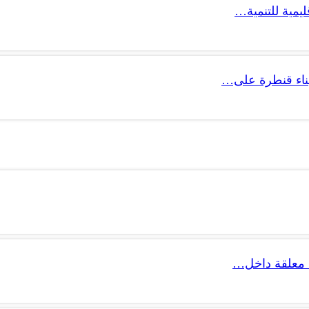
ليمية للتنمية…
 بناء قنطرة على…
 معلقة داخل…