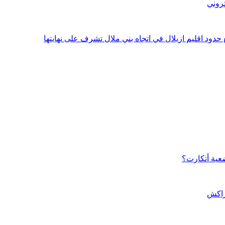
تروني
ضعية أتكارت؟
مراكش