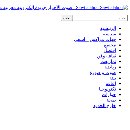
Sawt alahrar - صوت الأحرار جريدة إلكترونية مغربية مستقلة
الرئيسية
سياسة
جهات مراكش – اسفي
مجتمع
إقتصاد
ثقافة وفن
تمازيغت
رياضة
صوت و صورة
بيئة
إعاقة
تكنولوجيا
حوارات
صحة
خارج الحدود