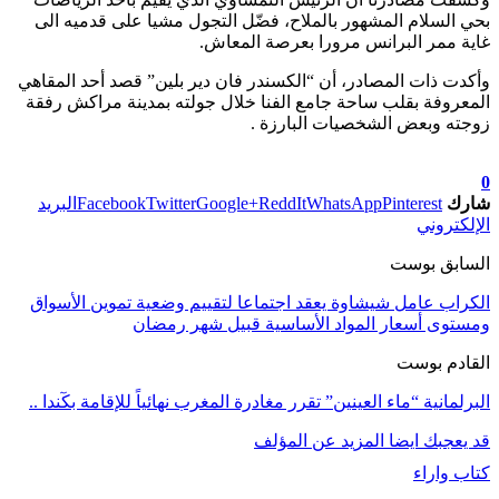
بحي السلام المشهور بالملاح، فضّل التجول مشيا على قدميه الى
غاية ممر البرانس مرورا بعرصة المعاش.
وأكدت ذات المصادر، أن “الكسندر فان دير بلين” قصد أحد المقاهي
المعروفة بقلب ساحة جامع الفنا خلال جولته بمدينة مراكش رفقة
زوجته وبعض الشخصيات البارزة .
تابعوا آخر الأخبار من صوت الأحرار على Google News
0
شارك
Pinterest
WhatsApp
ReddIt
Google+
Twitter
Facebook
البريد
الإلكتروني
السابق بوست
الكراب عامل شيشاوة يعقد اجتماعا لتقييم وضعية تموين الأسواق
ومستوى أسعار المواد الأساسية قبيل شهر رمضان
القادم بوست
البرلمانية “ماء العينين” تقرر مغادرة المغرب نهائياً للإقامة بكٓندا ..
قد يعجبك ايضا
المزيد عن المؤلف
كتاب واراء