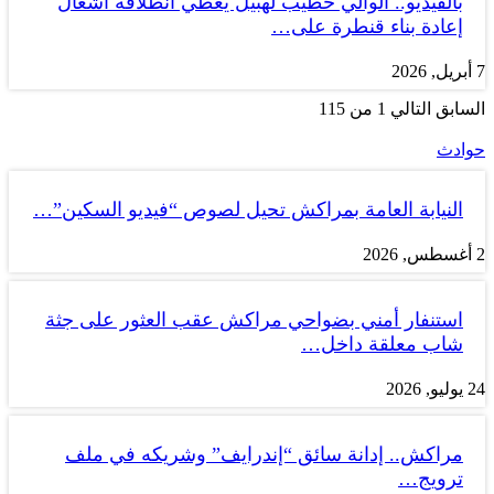
بالفيديو.. الوالي خطيب لهبيل يعطي انطلاقة أشغال
إعادة بناء قنطرة على…
7 أبريل, 2026
السابق
التالي
1 من 115
حوادث
النيابة العامة بمراكش تحيل لصوص “فيديو السكين”…
2 أغسطس, 2026
استنفار أمني بضواحي مراكش عقب العثور على جثة
شاب معلقة داخل…
24 يوليو, 2026
مراكش.. إدانة سائق “إندرايف” وشريكه في ملف
ترويج…