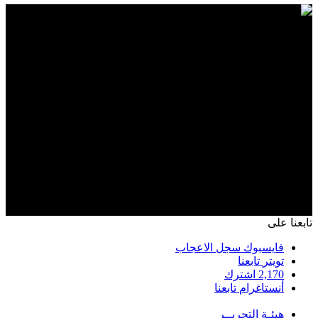
تابعنا على
فايسبوك
سجل الاعجاب
تويتر
تابعنا
2,170
اشترك
أنستاغرام
تابعنا
هيئـة التحريــر