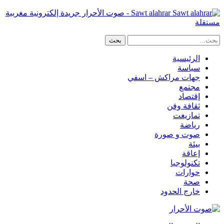
Sawt alahrar - صوت الأحرار جريدة إلكترونية مغربية
مستقلة
الرئيسية
سياسة
جهات مراكش – اسفي
مجتمع
إقتصاد
ثقافة وفن
تمازيغت
رياضة
صوت و صورة
بيئة
إعاقة
تكنولوجيا
حوارات
صحة
خارج الحدود