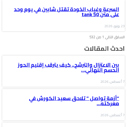
السرعة وغياب الخودة تقتل شابين في يوم وحد
على متن tank 50
23 يونيو, 2026
السابق
التالي
1 من 532
احدث المقالات
بين الاعتزال والترشح.. كيف يترقب إقليم الحوز
الحسم النهائي…
7 أغسطس, 2026
“أزمة تواصل ” تلاحق سعيد الكورش في
معركته…
7 أغسطس, 2026