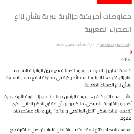
وطني
وهذه اسفل السلايدر
مفاوضات أمريكية جزائرية سرية بشأن نزاع
الصحراء المغربية
بواسطة
صوت الأحرار
آخر تحديث
26 أغسطس, 2025
0
شارك
كشفت تقارير إعلامية عن وجود اتصالات سرية بين الولايات المتحدة
والجزائر، تقودها الدبلوماسية الأمريكية في محاولة لدفع مسار التسوية
بشأن نزاع الصحراء المغربية.
وتأتي هذه التحركات بعد عودة الرئيس دونالد ترامب إلى البيت الأبيض، حيث
أكد وزير الخارجية الأمريكي، ماركو روبيو، أن مقترح الحكم الذاتي الذي
تقدمه الرباط يشكل “الحل الواقعي والدائم” لإنهاء نزاع مستمر منذ
عقود.
وبحسب المصادر ذاتها، فقد فتحت واشنطن قنوات تواصل مباشرة مع