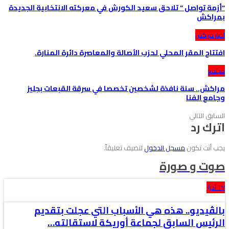
“أزمة تواصل ” تلاحق سعيد الكورش في معركته الانتخابية الجديدة
بمراكش
اخبار مراكش
افتتاح المقر المحلي لحزب الأصالة والمعاصرة دائرة المنارة.
مجتمع
مراكش.. سنة نافذة لشخصين تخصصا في سرقة القبعات بجليز
وجامع الفنا
السابق
التالي
اترك رد
يجب أنت تكون
مسجل الدخول
لتضيف تعليقاً.
صوت و صورة
TV أحرار
بالڤيديو.. هذه هي الأسباب التي عجلت بتقديم
الرئيس السابق لجماعة أوريكة لاستقالته…