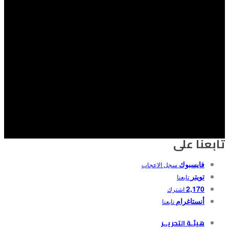
تابعنا على
فايسبوك
سجل الاعجاب
تويتر
تابعنا
2,170
اشترك
أنستاغرام
تابعنا
هيئـة التحريــر