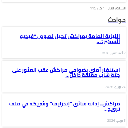
السابق
التالي
1 من 115
حوادث
النيابة العامة بمراكش تحيل لصوص “فيديو
السكين”…
2 أغسطس, 2026
استنفار أمني بضواحي مراكش عقب العثور على
جثة شاب معلقة داخل…
24 يوليو, 2026
مراكش.. إدانة سائق “إندرايف” وشريكه في ملف
ترويج…
5 يوليو, 2026