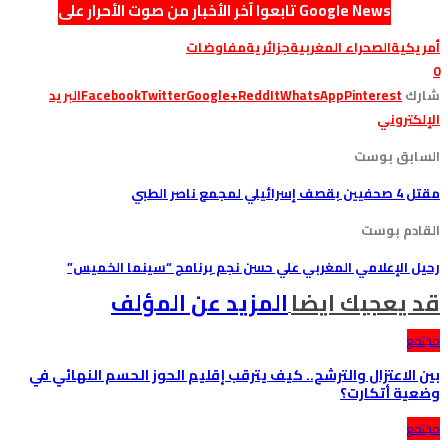
تابعوا آخر الأخبار من صوت الأحرار على Google News
أمريكية
الصحراء المغربية
جزائرية
مفاوضات
0
شارك
Pinterest
WhatsApp
ReddIt
Google+
Twitter
Facebook
البريد
الإلكتروني
السابق بوست
مقتل 4 صحفيين بقصف إسرائيلي لمجمع ناصر الطبي
القادم بوست
رحيل الإعلامي المغربي علي حسن نجم برنامج “سينما الخميس”
قد يعجبك ايضا
المزيد عن المؤلف
مجتمع
بين الاعتزال والترشح.. كيف يترقب إقليم الحوز الحسم النهائي في
وضعية أتكارت؟
مجتمع