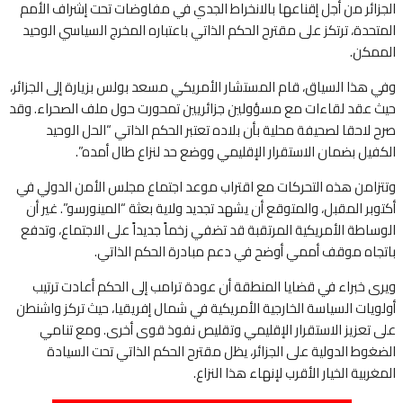
الجزائر من أجل إقناعها بالانخراط الجدي في مفاوضات تحت إشراف الأمم
المتحدة، ترتكز على مقترح الحكم الذاتي باعتباره المخرج السياسي الوحيد
الممكن.
وفي هذا السياق، قام المستشار الأمريكي مسعد بولس بزيارة إلى الجزائر،
حيث عقد لقاءات مع مسؤولين جزائريين تمحورت حول ملف الصحراء. وقد
صرح لاحقا لصحيفة محلية بأن بلاده تعتبر الحكم الذاتي “الحل الوحيد
الكفيل بضمان الاستقرار الإقليمي ووضع حد لنزاع طال أمده”.
وتتزامن هذه التحركات مع اقتراب موعد اجتماع مجلس الأمن الدولي في
أكتوبر المقبل، والمتوقع أن يشهد تجديد ولاية بعثة “المينورسو”. غير أن
الوساطة الأمريكية المرتقبة قد تضفي زخماً جديداً على الاجتماع، وتدفع
باتجاه موقف أممي أوضح في دعم مبادرة الحكم الذاتي.
ويرى خبراء في قضايا المنطقة أن عودة ترامب إلى الحكم أعادت ترتيب
أولويات السياسة الخارجية الأمريكية في شمال إفريقيا، حيث تركز واشنطن
على تعزيز الاستقرار الإقليمي وتقليص نفوذ قوى أخرى. ومع تنامي
الضغوط الدولية على الجزائر، يظل مقترح الحكم الذاتي تحت السيادة
المغربية الخيار الأقرب لإنهاء هذا النزاع.