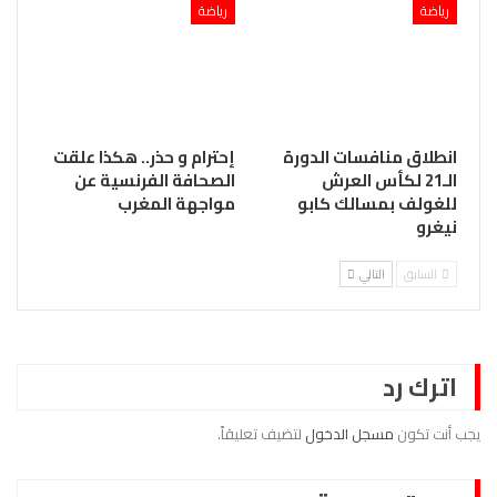
رياضة
رياضة
انطلاق منافسات الدورة
إحترام و حذر.. هكذا علقت
الـ21 لكأس العرش
الصحافة الفرنسية عن
للغولف بمسالك كابو
مواجهة المغرب
نيغرو
السابق
التالي
اترك رد
يجب أنت تكون
مسجل الدخول
لتضيف تعليقاً.