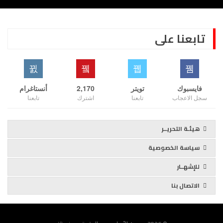
تابعنا على
فايسبوك
تويتر
2,170
أنستاغرام
سجل الاعجاب
تابعنا
اشترك
تابعنا
هيئـة التحريــر
سياسة الخصوصية
للإشهــار
الاتصال بنا