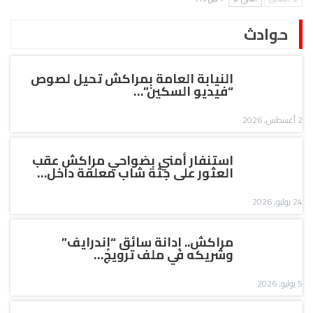
حوادث
النيابة العامة بمراكش تحيل لصوص
“فيديو السكين”…
2 أغسطس, 2026
استنفار أمني بضواحي مراكش عقب
العثور على جثة شاب معلقة داخل…
24 يوليو, 2026
مراكش.. إدانة سائق “إندرايف”
وشريكه في ملف ترويج…
5 يوليو, 2026