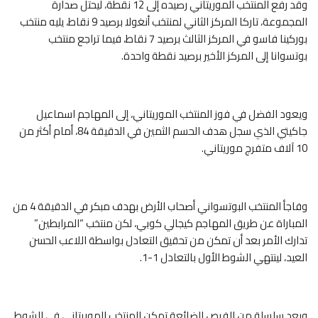
وقد رفع المنتخب الموريتاني رصيده إلى 12 نقطة، ليحتل صدارة
المجموعة، تاركا المركز الثاني لمنتخب أنغولا برصيد 9 نقاط، يليه منتخب
بوركينا فاسو في المركز الثالث برصيد 7 نقاط، فيما تراجع منتخب
بوتسوانا إلى المركز الأخير برصيد نقطة واحدة.
ويعود الفضل في فوز المنتخب الموريتاني، إلى المهاجم اسماعيل
جاكيتي الذي سجل هدف الحسم الثمين في الدقيقة 84، أمام أكثر من
10 آلاف متفرج موريتاني.
وفاجأ المنتخب البوتسواني أصحاب الأرض بهدف مبكر في الدقيقة 4 من
المباراة عن طريق المهاجم كيجالي كوبي، لكن منتخب “المرابطين”
تدارك الأمر بعد أن تمكن من تحقيق التعادل بواسطة اللاعب الحسن
العيد، لينتهي الشوط الأول بالتعادل 1-1.
وبعد سلسلة من الفرص الضائعة تمكن المنتخب الموريتاني في الشوط