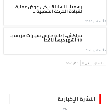
رسمياً.. السنبلة يزكي عوض عمارة
لقيادة الحركة الشعبية…
7 أغسطس, 2026
مراكش.. إدانة حارس سيارات مزيف بـ
10 أشهر حبساً نافذاً
7 أغسطس, 2026
السابق
التالي
1 من 5٬501
النشرة الإخبارية