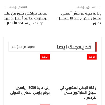
السابق بوست
القادم بوست
ولاية جهة مراكش أسفي
مدينة مراكش تفوز من قلب
تحتفل بذكرى عيد الاستقلال
برشلونة بجائزة أفضل وجهة
+صور
دولية في سياحة الأعمال..
قد يعجبك ايضا
المزيد عن المؤلف
رياضة
رياضة
وفاة البطل المغربي في
إلى غاية 2030.. ياسين
سباق الماراثون حسن
بونو يؤجل الاعتزال الدولي
طريس .