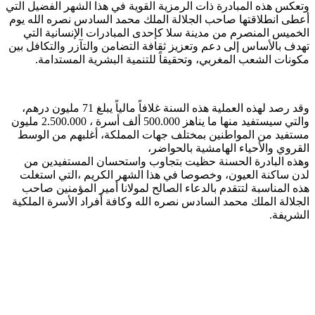
وتعكس هذه المبادرة ذات الرمزية القوية في هذا الشهر الفضيل التي
أعطى انطلاقتها صاحب الجلالة الملك محمد السادس نصره الله يوم
الخميس المنصرم من مدينة سلا كإحدى المبادرات الإنسانية التي
تهدف بالأساس إلى دعم وتعزيز ثقافة التضامن والتآزر والتكافل بين
مكونات الشعب المغربي، وتحقيقاً للتنمية البشرية المستدامة.
وقد رصد لهذه العملية هذه السنة غلافاً مالياً يبلغ 71 مليون درهم،
والتي سيستفيد منها ما يناهز 500.000 ألف أسرة ، 2.500.000 مليون
مستفيد من المواطنين بمختلف جهات المملكة، أغلبهم من الوسط
القروي والأحياء الهامشية بالحواضر،
وهذه البادرة الحسنة حظيت بتجاوب واستحسان المستفيدين من
لدن ساكنة العيون، وخصوصا في هذا الشهر الكريم ،التي استغلت
هذه المناسبة لتتقدم بالدعاء الصالح لمولانا أمير المؤمنين صاحب
الجلالة الملك محمد السادس نصره الله وكافة أفراد الأسرة الملكية
الشريفة.
تابعوا آخر الأخبار من صوت الأحرار على Google News