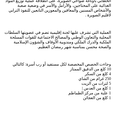
الخطابي بأوناغة ضواحي الصويرة، على انطلاقة عملية توزيع المواد
الغذائية على المحتاجين، والأرامل والأسر في وضعية صعبة
والأشخاص المسنين والمعاقين والمعوزين التابعين للنفوذ الترابي
لاقليم الصويرة .
العملية التي تشرف عليها لجنة إقليمية تضم في عضويتها السلطات
المحلية والتعاون الوطني والمصالح الاجتماعية للقوات المسلحة
الملكية والدرك الملكي ومندوبية الأوقاف والشؤون الإسلامية
والصحة محسن بمناسبة شهر رمضان العظيم.
وجاءت الحصص المخصصة لكل مستفيد أو رب أسرة: كالتالي
10 كلغ من الدقيق الممتاز
4 كلغ من السكر
250 غرام من الشاي
5 لترات من الزيت
1 كلغ من العدس |
1 علبة من مركز الطماطم
1 كلغ من العجائن