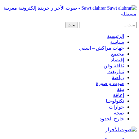
Sawt alahrar - صوت الأحرار جريدة إلكترونية مغربية
مستقلة
الرئيسية
سياسة
جهات مراكش – اسفي
مجتمع
إقتصاد
ثقافة وفن
تمازيغت
رياضة
صوت و صورة
بيئة
إعاقة
تكنولوجيا
حوارات
صحة
خارج الحدود