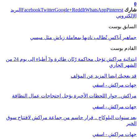
0
شارك
Pinterest
WhatsApp
ReddIt
Google+
Twitter
Facebook
البريد
الإلكتروني
السابق بوست
جماهير آياكس تُطالب ناديها بمعاملة زياش مثل ميسي
القادم بوست
ابتدائية مراكش تؤجل محاكمة رُبّان طائرة و3 أطباء إلى يوم 24 من
الشهر الجاري
قد يعجبك ايضا
المزيد عن المؤلف
جهات مراكش - اسفي
مراكش.. حوار اللحظات الأخيرة يؤجل احتجاجات عمال النظافة
جهات مراكش - اسفي
بعد سنوات البلوكاج .. قرار حاسم من جماعة مراكش لافتتاح سوق
الخير
جهات مراكش - اسفي