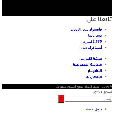
تابعنا على
فايسبوك
سجل الاعجاب
تويتر
تابعنا
2,170
اشترك
أنستاغرام
تابعنا
هيئـة التحريــر
سياسة الخصوصية
للإشهــار
الاتصال بنا
© 2026 - صوت الأحرار. جميع الحقوق محفوظة.
تسجيل الدخول
سجل الاعجاب