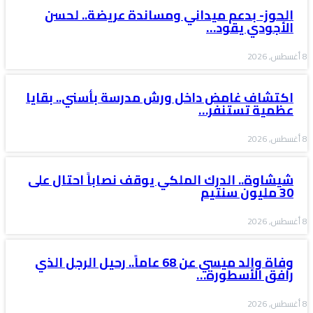
الحوز- بدعم ميداني ومساندة عريضة.. لحسن
الأجودي يقود…
8 أغسطس, 2026
اكتشاف غامض داخل ورش مدرسة بأسني.. بقايا
عظمية تستنفر…
8 أغسطس, 2026
شيشاوة.. الدرك الملكي يوقف نصاباً احتال على
30 مليون سنتيم
8 أغسطس, 2026
وفاة والد ميسي عن 68 عاماً.. رحيل الرجل الذي
رافق الأسطورة…
8 أغسطس, 2026