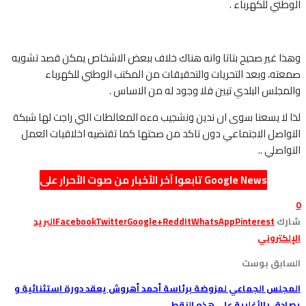
الوطني للكهرباء .
وهذا غير صحيح بتاتا وانه هناك خلاف ببعض الاشخاص يمكن قصد تشويه
صمعته، وبعد التحريات والتحقيقات من المكتب الوطني للكهرباء
والمجلس البلدي تبين فلا وجود له من الاساس .
لذا لا يسعنا سوى ان ندين ونشجيب هءه المغالطات التي راجت لها شبكة
التواصل الاجتماعي دون تاكد من صحتها كما تقتضيه اخلاقيات العمل
التواصلي ..
تابعوا آخر الأخبار من صوت الأحرار على Google News
0
شارك
Pinterest
WhatsApp
ReddIt
Google+
Twitter
Facebook
البريد
الإلكتروني
السابق بوست
المجلس الجماعي لمزوضة برئاسة أحمد أهروش يعقد دورة استثنائية و
يصادق بالأغلبية على هذه النقط