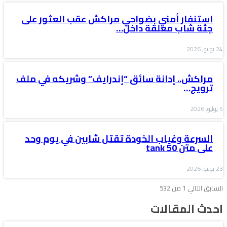
استنفار أمني بضواحي مراكش عقب العثور على
جثة شاب معلقة داخل…
24 يوليو, 2026
مراكش.. إدانة سائق “إندرايف” وشريكه في ملف
ترويج…
5 يوليو, 2026
السرعة وغياب الخودة تقتل شابين في يوم وحد
على متن tank 50
23 يونيو, 2026
السابق
التالي
1 من 532
احدث المقالات