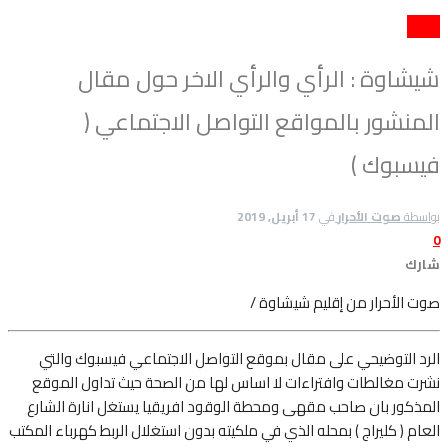
مجتمع
شيشاوة : الرأي والرأي الاخر حول مقال
المنشور بالمواقع التواصل الاجتماعي (
فيسبوك )
بواسطة
صوت الأحرار
في
17 أبريل, 2019
0
شارك
صوت الأحرار من إقليم شيشاوة /
الرد التوضيحي على مقال بموقع التواصل الاجتماعي فيسبوك والتي
نشرت مغالطات
وافتراءات لا اساس لها من الصحة حيث تداول الموقع
المذكور بان صاحب مقهى ومحطة الوقود افريقيا يستغل انارة الشارع
العام ( كليراج ) بمحله الذي في ملكيته بدون استغلال الربط كهرباء المكتب