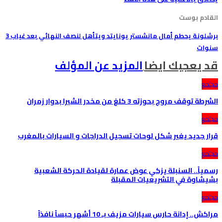
القادم بوست
برشلونة يحطم أمال مانشستر يونايتد ويتأهل لنصف النهائي بعد غياب 3
سنوات
قد يعجبك ايضا
المزيد عن المؤلف
مجتمع
الشرطة توقف مروج بحوزته 3 كلغ من مخدر الشيرا بدوار زمران
مجتمع
قرار جديد يغير شكل لوحات تسجيل الدراجات و السيارات بالمغرب
مجتمع
رسمياً.. السنبلة يزكي عوض عمارة لقيادة الحركة الشعبية
بشيشاوة في التشريعيات المقبلة
مجتمع
مراكش.. إدانة حارس سيارات مزيف بـ 10 أشهر حبساً نافذاً