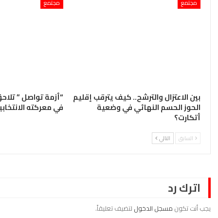
مجتمع
مجتمع
بين الاعتزال والترشح.. كيف يترقب إقليم
“أزمة تواصل ” تلا
الحوز الحسم النهائي في وضعية
في معركته الانتخاب
أتكارت؟
السابق
التالي
اترك رد
يجب أنت تكون
مسجل الدخول
لتضيف تعليقاً.