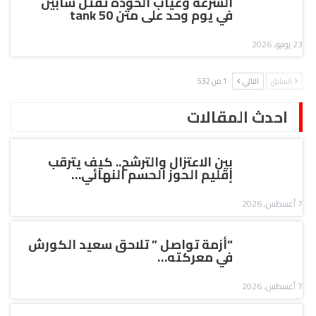
السرعة وغياب الخودة تقتل شابين
في يوم وحد على متن tank 50
23 يونيو, 2026
السابق
التالي
1 من 532
احدث المقالات
بين الاعتزال والترشح.. كيف يترقب
إقليم الحوز الحسم النهائي…
7 أغسطس, 2026
“أزمة تواصل ” تلاحق سعيد الكورش
في معركته…
7 أغسطس, 2026