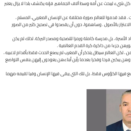
ى كل شيء ليبحث عن أمه وسط آلاف الجماهير، فإنه يكتشف بلدا لا يزال يعتبر
ات . فقد قدموا للعالم صورة مختلفة عن الإنسان المغربي، المسلم ،
والاعتزاز بالأصول . وساهموا، دون أن يقصدوا في تصحيح كثير من الصور
اد الأسرة ، بل مدرسة كاملة ورمزا للتضحية ومصدر البركة. لذلك لم يكن
صورهن جزءا من ذاكرة كرة القدم العالمية .
زمن ، لكن العالم سيظل يتذكر أن المغرب لم يصنع الحدث فقط بأقدام لاعبيه ،
 وهن يبكين فرحا وفخرا بعدما رأين أبناءهن يعودون إليهن بنفس التواضع
ُرفع فيها الكؤوس فقط ، بل تلك التي يبقى فيها الإنسان وفيا لقيمه مهما