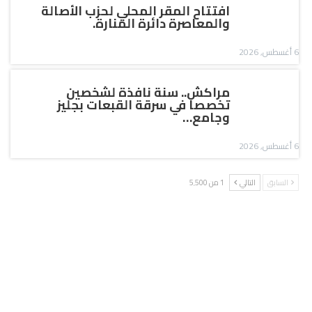
افتتاح المقر المحلي لحزب الأصالة
والمعاصرة دائرة المنارة.
6 أغسطس, 2026
مراكش.. سنة نافذة لشخصين
تخصصا في سرقة القبعات بجليز
وجامع…
6 أغسطس, 2026
السابق
التالي
1 من 5٬500