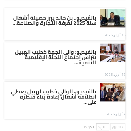
بالڤيديو.. بن خالد يبرز حصيلة أشغال
سنة 2025 لغرفة التجارة والصناعة…
16 أبريل, 2026
بالفيديو: والي الجهة خطيب الهبيل
يتراس اجتماع اللجنة الإقليمية
للتنمية…
12 أبريل, 2026
بالفيديو.. الوالي خطيب لهبيل يعطي
انطلاقة أشغال إعادة بناء قنطرة
على…
7 أبريل, 2026
السابق
التالي
1 من 115