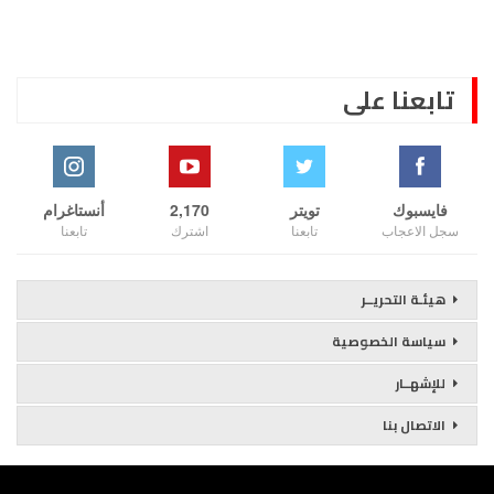
تابعنا على
فايسبوك
تويتر
2,170
أنستاغرام
سجل الاعجاب
تابعنا
اشترك
تابعنا
هيئـة التحريــر
سياسة الخصوصية
للإشهــار
الاتصال بنا