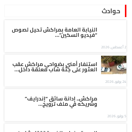
حوادث
النيابة العامة بمراكش تحيل لصوص
“فيديو السكين”…
2 أغسطس, 2026
استنفار أمني بضواحي مراكش عقب
العثور على جثة شاب معلقة داخل…
24 يوليو, 2026
مراكش.. إدانة سائق “إندرايف”
وشريكه في ملف ترويج…
5 يوليو, 2026