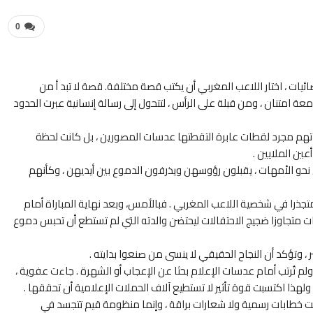
0
ئيات ، اختار اللاعب المغربي أن يكتب قصة مختلفة. قصة لا تبد أ من
عة امتنان ، ومن قبلة على الرأس ، لتتحول إلى رسالة إنسانية عبرت الحدود
يعانقون أمهاتهم مجرد لقطات عابرة التقطتها عدسات المصورين ، بل كانت لحظة
ين الملايين .
ل نحو الأمهات ، يقبلون رؤوسهن ويذرفون الدموع بين أيديهن ، وكأنهم
جذرا في شخصية اللاعب المغربي . فبالأمس، وبعد نهاية المباراة أمام
ات متجاوزا ضجيج الاحتفالات ليحتضن والدته التي لم تستطع أن تحبس دموع
، وتؤكد أن النجاح الحقيقي لا ينسى من صنعوا بدايته .
 تُرتب أمام عدسات الإعلام بحثا عن الإعجاب أو الشهرة . جاءت عفوية ،
هذا اكتسبت قوة تأثير لا تستطيع آلاف الحملات الإعلامية أن تحققها .
ست خطابات رسمية ولا شعارات براقة ، وإنما منظومة قيم تتجسد في