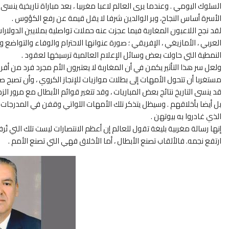
السلوك اليومي . وعندما يرى العالم لاعبا مغربيا ، بعد مباراة تاريخية ينس
الأسرة أساس النجاح، وبر الوالدين شرفا لا يقل قيمة عن رفع الكؤوس .
لقد نجح اللاعبون المغاربة فيما عجزت عنه حملات تواصلية بملايين الدولار
العربي ، الأمازيغي ، الإفريقي ؛ صورة عنوانها الاحترام والوفاء والتواضع 
النمطية التي حاولت بعض وسائل الإعلام العالمية ترسيخها لعقود .
ولعل سر هذا التأثير يكمن في أن المغاربة لا يعتبرون الأم مجرد فرد من أفر
مستغربا أن تتحول الأمهات إلى بطلات موازيات للإنجاز الكروي ، وأن تصبح 
قد ينسى التاريخ نتائج بعض المباريات ، وقد تتغير قوائم الأبطال مع مرور ال
بل أيضا بأخلاقهم . وسيظل يتذكر تلك الأمهات اللواتي وقفن في المدرجات
الذي غادروا به بيوتهن .
إنها رسالة مغربية بليغة تقول للعالم إن أعظم الانتصارات ليست تلك التي ت
ارتفع نجمه. فالألقاب تصنع الأبطال ، أما الأخلاق فهي التي تصنع الأمم .