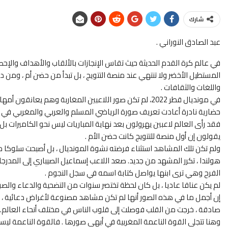
شارك
عبد الصادق النوراني .
في عالم كرة القدم الحديثة حيث تقاس الإنجازات بالألقاب والأهداف والإحصا
المستطيل الأخضر ولا تنتهي عند منصة التتويج ، بل تبدأ من حضن أم ، ومن دم
واللغات والثقافات .
في مونديال قطر 2022، لم تكن صور اللاعبين المغاربة وهم 
حضارية نادرة أعادت تعريف صورة الرياضي المسلم والعربي والمغربي في أع
فقد رأى العالم لاعبين يهرولون بعد نهاية المباريات ليس نحو الكاميرات ب
يقولون إن أول منصة للتتويج كانت حضن الأم .
ولم تكن تلك المشاهد استثناء فرضته نشوة المونديال ، بل أصبحت سلوكا مت
هولندا ، تكرر المشهد من جديد. صعد اللاعب إسماعيل الصيباري إلى المدرج
الفرح وهي ترى ابنها يواصل كتابة اسمه في سجل النجوم .
لم يكن عناقا عاديا ، بل كان لحظة تختصر سنوات من التضحية والدعاء والصبر 
إن أجمل ما في هذه الصور أنها لم تكن مشاهد مصنوعة لأغراض دعائية ، ولم
صادقة ، خرجت من القلب فوصلت إلى قلوب الناس في مختلف أنحاء العالم. ول
وهنا تتجلى القوة الناعمة المغربية في أبهى صورها . فالقوة الناعمة لي