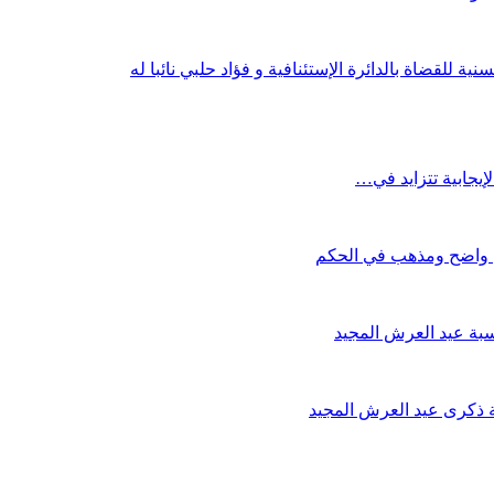
ة للقضاة بالدائرة الإستئنافية و فؤاد حلبي نائبا له
إيجابية تتزايد في…
 واضح ومذهب في الحكم
سبة عيد العرش المجيد
ة ذكرى عيد العرش المجيد