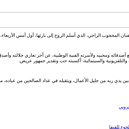
فنان المحجوب الراجي،
الذي أسلم الروح إلى بارئها، أول أمس الأربعاء، عن عم
ع أصدقائه ومحبيه ولأسرته الفنية الوطنية، عن أحر تعازي جلالته وأص
 والتلفزيونية والسينمائية، أكسبته حب وتقدير جمهور عريض.
 بين يدي ربه من جليل الأعمال، ويتقبله في عداد الصالحين من عباده،
تروني
جوء للفيفا