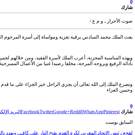
0
شارك
صوت الأحرار ـ و م ع /
بعث الملك محمد السادس برقية تعزية ومواساة إلى أسرة المرحوم ال
وبهذه المناسبة المحزنة، أعرب الملك لأسرة الفقيد، ومن خلالهم لجمي
بأدائه الرفيع وبروحه المرحة، مخلفا رصيدا غنيا من الأعمال المسرحية
وتضرع الملك إلى الله تعالى أن يجزي الراحل خير الجزاء على ما قدم
وحسن العزاء
تابعوا آخر الأخبار من صوت الأحرار على Google News
0
شارك
Pinterest
WhatsApp
ReddIt
Google+
Twitter
Facebook
البريد الإلك
السابق بوست
لقجع رئيس الاتحاد المغربي لكرة القدم يفتح النار على كاف.. ويهدد بالل