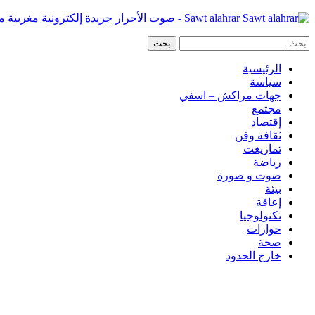
Sawt alahrar - صوت الأحرار جريدة إلكترونية مغربية مستقلة
الرئيسية
سياسة
جهات مراكش – اسفي
مجتمع
إقتصاد
ثقافة وفن
تمازيغت
رياضة
صوت و صورة
بيئة
إعاقة
تكنولوجيا
حوارات
صحة
خارج الحدود