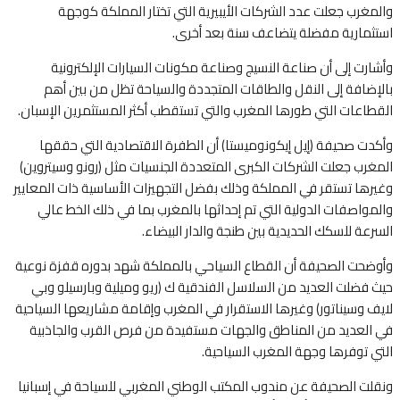
والمغرب جعلت عدد الشركات الأيبيرية التي تختار المملكة كوجهة
استثمارية مفضلة يتضاعف سنة بعد أخرى.
وأشارت إلى أن صناعة النسيج وصناعة مكونات السيارات الإلكترونية
بالإضافة إلى النقل والطاقات المتجددة والسياحة تظل من بين أهم
القطاعات التي طورها المغرب والتي تستقطب أكثر المستثمرين الإسبان.
وأكدت صحيفة (إيل إيكونوميستا) أن الطفرة الاقتصادية التي حققها
المغرب جعلت الشركات الكبرى المتعددة الجنسيات مثل (رونو وسيتروين)
وغيرها تستقر في المملكة وذلك بفضل التجهيزات الأساسية ذات المعايير
والمواصفات الدولية التي تم إحداثها بالمغرب بما في ذلك الخط عالي
السرعة للسكك الحديدية بين طنجة والدار البيضاء.
وأوضحت الصحيفة أن القطاع السياحي بالمملكة شهد بدوره قفزة نوعية
حيث فضلت العديد من السلاسل الفندقية ك (ريو وميلية وبارسيلو وبي
لايف وسيناتور) وغيرها الاستقرار في المغرب وإقامة مشاريعها السياحية
في العديد من المناطق والجهات مستفيدة من فرص القرب والجاذبية
التي توفرها وجهة المغرب السياحية.
ونقلت الصحيفة عن مندوب المكتب الوطني المغربي للسياحة في إسبانيا