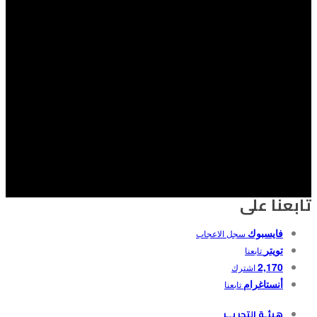
تابعنا على
فايسبوك
سجل الاعجاب
تويتر
تابعنا
2,170
اشترك
أنستاغرام
تابعنا
هيئـة التحريــر