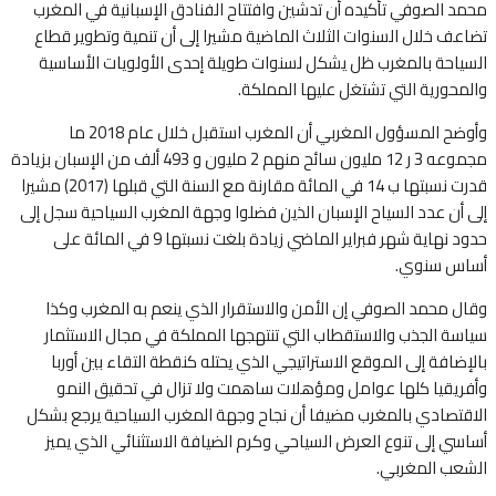
محمد الصوفي تأكيده أن تدشين وافتتاح الفنادق الإسبانية في المغرب
تضاعف خلال السنوات الثلاث الماضية مشيرا إلى أن تنمية وتطوير قطاع
السياحة بالمغرب ظل يشكل لسنوات طويلة إحدى الأولويات الأساسية
والمحورية التي تشتغل عليها المملكة.
وأوضح المسؤول المغربي أن المغرب استقبل خلال عام 2018 ما
مجموعه 3 ر 12 مليون سائح منهم 2 مليون و 493 ألف من الإسبان بزيادة
قدرت نسبتها ب 14 في المائة مقارنة مع السنة التي قبلها (2017) مشيرا
إلى أن عدد السياح الإسبان الذين فضلوا وجهة المغرب السياحية سجل إلى
حدود نهاية شهر فبراير الماضي زيادة بلغت نسبتها 9 في المائة على
أساس سنوي.
وقال محمد الصوفي إن الأمن والاستقرار الذي ينعم به المغرب وكذا
سياسة الجذب والاستقطاب التي تنتهجها المملكة في مجال الاستثمار
بالإضافة إلى الموقع الاستراتيجي الذي يحتله كنقطة التقاء بين أوربا
وأفريقيا كلها عوامل ومؤهلات ساهمت ولا تزال في تحقيق النمو
الاقتصادي بالمغرب مضيفا أن نجاح وجهة المغرب السياحية يرجع بشكل
أساسي إلى تنوع العرض السياحي وكرم الضيافة الاستثنائي الذي يميز
الشعب المغربي.