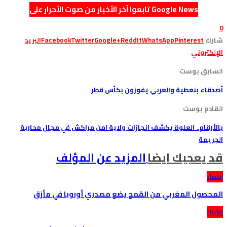
تابعوا آخر الأخبار من صوت الأحرار على Google News
0
شارك
Pinterest
WhatsApp
ReddIt
Google+
Twitter
Facebook
البريد
الإلكتروني
السابق بوست
أصدقاء بنعطية والعربي يفوزون بكأس قطر
القادم بوست
بالأرقام.. العلوة يكشف انجازات ولاية امن مراكش في مجال محاربة
الجريمة
قد يعجبك ايضا
المزيد عن المؤلف
إقتصاد
المحصول المغربي من القمح يضع مصدري أوروبا في مأزق
إقتصاد