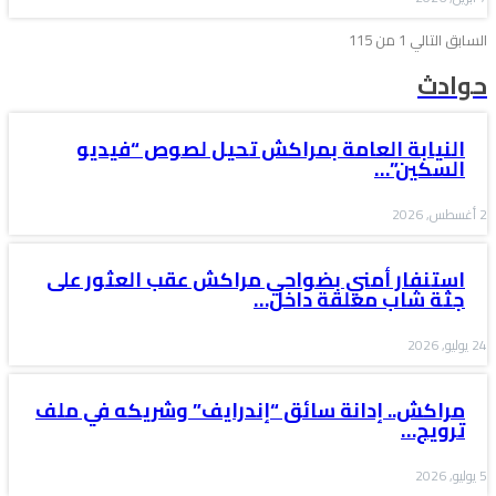
السابق
التالي
1 من 115
حوادث
النيابة العامة بمراكش تحيل لصوص “فيديو
السكين”…
2 أغسطس, 2026
استنفار أمني بضواحي مراكش عقب العثور على
جثة شاب معلقة داخل…
24 يوليو, 2026
مراكش.. إدانة سائق “إندرايف” وشريكه في ملف
ترويج…
5 يوليو, 2026