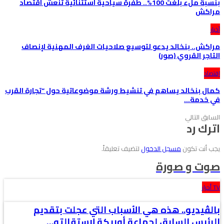
بنسبة ملء بلغت 100%.. طفرة سياحية استثنائية تنعش اقتصاد
مراكش
آخبار
مراكش.. بنخالد يدعو لتوسيع صلاحيات الغرف المهنية لإنصاف
التاجر القروي (صور)
إقتصاد
كمال بنخالد يساهم في تنشيط ورشة موضوعاتية حول “تجارة القرب
في خدمة…
السابق
التالي
اترك رد
يجب أنت تكون
مسجل الدخول
لتضيف تعليقاً.
صوت و صورة
TV أحرار
بالڤيديو.. هذه هي الأسباب التي عجلت بتقديم
الرئيس السابق لجماعة أوريكة لاستقالته…