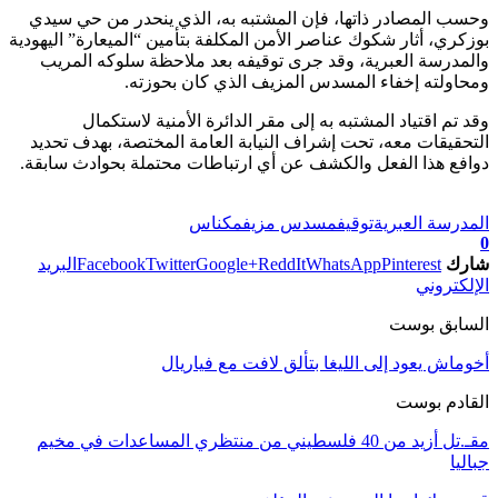
وحسب المصادر ذاتها، فإن المشتبه به، الذي ينحدر من حي سيدي
بوزكري، أثار شكوك عناصر الأمن المكلفة بتأمين “الميعارة” اليهودية
والمدرسة العبرية، وقد جرى توقيفه بعد ملاحظة سلوكه المريب
ومحاولته إخفاء المسدس المزيف الذي كان بحوزته.
وقد تم اقتياد المشتبه به إلى مقر الدائرة الأمنية لاستكمال
التحقيقات معه، تحت إشراف النيابة العامة المختصة، بهدف تحديد
دوافع هذا الفعل والكشف عن أي ارتباطات محتملة بحوادث سابقة.
تابعوا آخر الأخبار من صوت الأحرار على Google News
المدرسة العبرية
توقيف
مسدس مزيف
مكناس
0
شارك
Pinterest
WhatsApp
ReddIt
Google+
Twitter
Facebook
البريد
الإلكتروني
السابق بوست
أخوماش يعود إلى الليغا بتألق لافت مع فياريال
القادم بوست
مقـ.تل أزيد من 40 فلسطيني من منتظري المساعدات في مخيم
جباليا