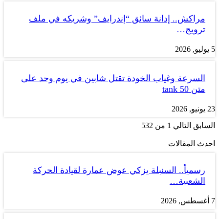
مراكش.. إدانة سائق “إندرايف” وشريكه في ملف
ترويج…
5 يوليو, 2026
السرعة وغياب الخودة تقتل شابين في يوم وحد على
متن tank 50
23 يونيو, 2026
السابق
التالي
1 من 532
احدث المقالات
رسمياً.. السنبلة يزكي عوض عمارة لقيادة الحركة
الشعبية…
7 أغسطس, 2026