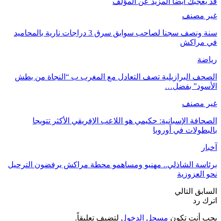
قد يعجبك ايضا
المزيد عن المؤلف
غير مصنف
سنة ونصف سجنا لصاحب سوابق سرق 3 دراجات نارية بالمحاميد
في مراكش
رياضة
الصحف البرازيلية تصف التعادل مع المغرب ب “النجاة من بطش
الأسود” بفضل…
غير مصنف
الصحافة الإسبانية: حكيمي هو اللاعب الإفريقي الأكثر تتويجا
بالبطولات في أوروبا
آخبار
برئاسة الشاذلي.. مهنيو ومساهمو محطة مراكش يرفضون الترحيل
نحو العزوزية
السابق
التالي
اترك رد
يجب أنت تكون
مسجل الدخول
لتضيف تعليقاً.