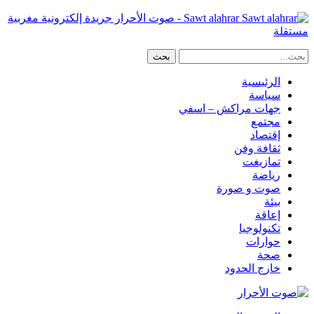
Sawt alahrar - صوت الأحرار جريدة إلكترونية مغربية
مستقلة
الرئيسية
سياسة
جهات مراكش – اسفي
مجتمع
إقتصاد
ثقافة وفن
تمازيغت
رياضة
صوت و صورة
بيئة
إعاقة
تكنولوجيا
حوارات
صحة
خارج الحدود