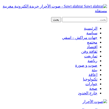
Sawt alahrar - صوت الأحرار جريدة إلكترونية مغربية
مستقلة
الرئيسية
سياسة
جهات مراكش – اسفي
مجتمع
إقتصاد
ثقافة وفن
تمازيغت
رياضة
صوت و صورة
بيئة
إعاقة
تكنولوجيا
حوارات
صحة
خارج الحدود