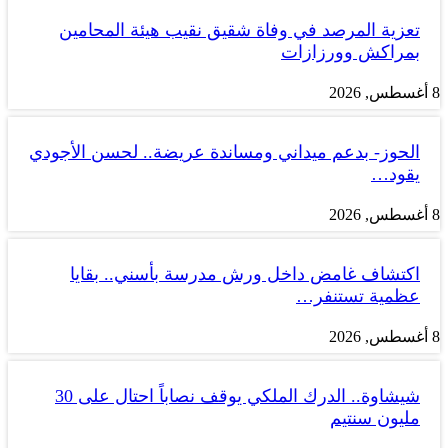
تعزية المرصد في وفاة شقيق نقيب هيئة المحامين
بمراكش وورزازات
8 أغسطس, 2026
الحوز- بدعم ميداني ومساندة عريضة.. لحسن الأجودي
يقود…
8 أغسطس, 2026
اكتشاف غامض داخل ورش مدرسة بأسني.. بقايا
عظمية تستنفر…
8 أغسطس, 2026
شيشاوة.. الدرك الملكي يوقف نصاباً احتال على 30
مليون سنتيم