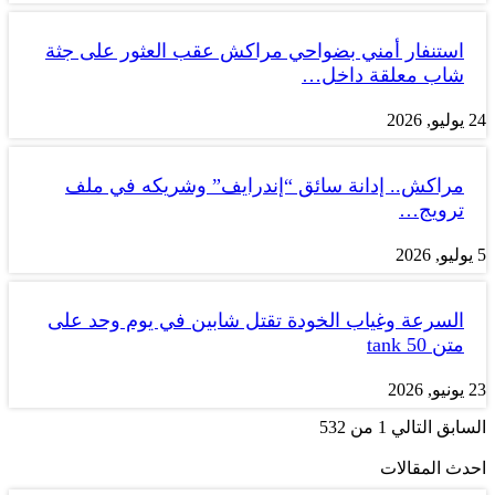
استنفار أمني بضواحي مراكش عقب العثور على جثة
شاب معلقة داخل…
24 يوليو, 2026
مراكش.. إدانة سائق “إندرايف” وشريكه في ملف
ترويج…
5 يوليو, 2026
السرعة وغياب الخودة تقتل شابين في يوم وحد على
متن tank 50
23 يونيو, 2026
السابق
التالي
1 من 532
احدث المقالات