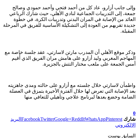
وإلى جانب أزارو، عاد كل من أحمد فتحي وأحمد حمودي وصالح
جمعة، إلى التدريبات الجماعية لنادي الأهلي، حيث شارك الرباعي
العائد من الإصابة في المران البدني وتدريبات الكرة، في خطوة
جديدة تقربهم من العودة إلى التشكيلة الأساسية للفريق في المرحلة
المقبلة.
وذكر موقع الأهلي أن المدرب مارتن لاسارتي، عقد جلسة خاصة مع
المهاجم المغربي وليد أزارو على هامش مران الفريق الذي أُقيم
أمس الجمعة على ملعب مختار التتش بالجزيرة.
واطمأن لاسارتي خلال جلسته مع أزارو على حالته ومدى جاهزيته
بعد الإصابة التي تعرض لها خلال الفترة الأخيرة بتمزق في العضلة
الضامة وخضع بعدها لبرنامج علاجي وتأهيلي للتعافي منها
تابعوا آخر الأخبار من صوت الأحرار على Google News
0
شارك
Pinterest
WhatsApp
ReddIt
Google+
Twitter
Facebook
البريد
الإلكتروني
السابق بوست