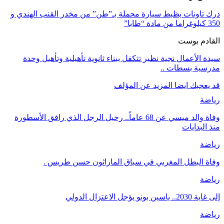
درك تاونات يظبط سيارة محملة بـ”طن” من مخدر القنب الهندي و
350 كيلوغراما من مادة “طابا”
القادم بوست
سيدة الأعمال نجية نظير تتكفل ببناء ثانوية تأهيلية وتأهيل وحدة
مدرسية بسطات ..
قد يعجبك ايضا
المزيد عن المؤلف
رياضة
وفاة والد ميسي عن 68 عاماً.. رحيل الرجل الذي رافق الأسطورة
منذ البدايات
رياضة
وفاة البطل المغربي في سباق الماراثون حسن طريس .
رياضة
إلى غاية 2030.. ياسين بونو يؤجل الاعتزال الدولي
رياضة