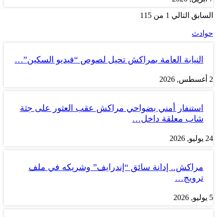
السابق
التالي
1 من 115
حوادث
النيابة العامة بمراكش تحيل لصوص “فيديو السكين”…
2 أغسطس, 2026
استنفار أمني بضواحي مراكش عقب العثور على جثة
شاب معلقة داخل…
24 يوليو, 2026
مراكش.. إدانة سائق “إندرايف” وشريكه في ملف
ترويج…
5 يوليو, 2026