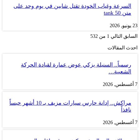
السرعة وغياب الخودة تقتل شابين في يوم وحد على
متن tank 50
23 يونيو, 2026
السابق
التالي
1 من 532
احدث المقالات
رسمياً.. السنبلة يزكي عوض عمارة لقيادة الحركة
الشعبية…
7 أغسطس, 2026
مراكش.. إدانة حارس سيارات مزيف بـ 10 أشهر حبساً
نافذاً
7 أغسطس, 2026