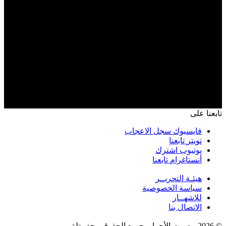
تابعنا على
فايسبوك
سجل الاعجاب
تويتر
تابعنا
يوتيوب
اشترك
أنستاغرام
تابعنا
هيئـة التحريــر
سياسة الخصوصية
للإشهــار
الاتصال بنا
© 2026 - صوت الأحرار. جميع الحقوق محفوظة.