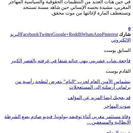
في حين هنأت العديد من التنظيمات الحقوقية والسياسية المهاجر
المغربي، مشيدة بحسه الإنساني حين شاهد مسنة تستنجد
وتستعطف المارة لإغاثتها من موت محقق.
تابعوا آخر الأخبار من صوت الأحرار على Google News
0
شارك
Pinterest
WhatsApp
ReddIt
Google+
Twitter
Facebook
البريد
الإلكتروني
السابق بوست
فاجعة..شاب عشريني ينهي حياته شنقا في غرفته بالقصر الكبير‎
القادم بوست
بنشماس الأمين العام لحزب “البام” يتعرض لنطحة رأسية من
برلماني أرسلته إلى المستعجلات
قد يعجبك ايضا
المزيد عن المؤلف
صوت المهاجر
وفاة مستثمر مغربي أثناء توقيفه ببولونيا: فيديو صادم يضع الشرطة
الإيطالية والمسعفين…
صوت المهاجر