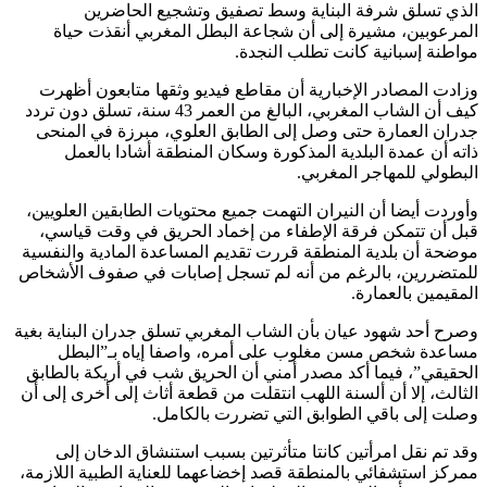
الذي تسلق شرفة البناية وسط تصفيق وتشجيع الحاضرين
المرعوبين، مشيرة إلى أن شجاعة البطل المغربي أنقذت حياة
مواطنة إسبانية كانت تطلب النجدة.
وزادت المصادر الإخبارية أن مقاطع فيديو وثقها متابعون أظهرت
كيف أن الشاب المغربي، البالغ من العمر 43 سنة، تسلق دون تردد
جدران العمارة حتى وصل إلى الطابق العلوي، مبرزة في المنحى
ذاته أن عمدة البلدية المذكورة وسكان المنطقة أشادا بالعمل
البطولي للمهاجر المغربي.
وأوردت أيضا أن النيران التهمت جميع محتويات الطابقين العلويين،
قبل أن تتمكن فرقة الإطفاء من إخماد الحريق في وقت قياسي،
موضحة أن بلدية المنطقة قررت تقديم المساعدة المادية والنفسية
للمتضررين، بالرغم من أنه لم تسجل إصابات في صفوف الأشخاص
المقيمين بالعمارة.
وصرح أحد شهود عيان بأن الشاب المغربي تسلق جدران البناية بغية
مساعدة شخص مسن مغلوب على أمره، واصفا إياه بـ”البطل
الحقيقي”، فيما أكد مصدر أمني أن الحريق شب في أريكة بالطابق
الثالث، إلا أن ألسنة اللهب انتقلت من قطعة أثاث إلى أخرى إلى أن
وصلت إلى باقي الطوابق التي تضررت بالكامل.
وقد تم نقل امرأتين كانتا متأثرتين بسبب استنشاق الدخان إلى
ممركز استشفائي بالمنطقة قصد إخضاعهما للعناية الطبية اللازمة،