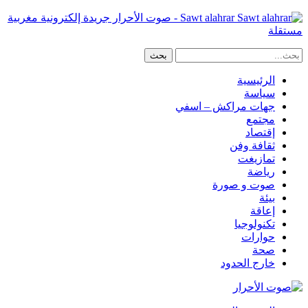
Sawt alahrar - صوت الأحرار جريدة إلكترونية مغربية
مستقلة
الرئيسية
سياسة
جهات مراكش – اسفي
مجتمع
إقتصاد
ثقافة وفن
تمازيغت
رياضة
صوت و صورة
بيئة
إعاقة
تكنولوجيا
حوارات
صحة
خارج الحدود