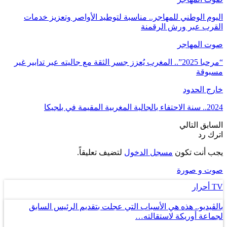
اليوم الوطني للمهاجر.. مناسبة لتوطيد الأواصر وتعزيز خدمات
القرب عبر ورش الرقمنة
صوت المهاجر
“مرحبا 2025”.. المغرب يُعزز جسر الثقة مع جاليته عبر تدابير غير
مسبوقة
خارج الحدود
2024.. سنة الاحتفاء بالجالية المغربية المقيمة في بلجيكا
السابق
التالي
اترك رد
يجب أنت تكون
مسجل الدخول
لتضيف تعليقاً.
صوت و صورة
TV أحرار
بالڤيديو.. هذه هي الأسباب التي عجلت بتقديم الرئيس السابق
لجماعة أوريكة لاستقالته…