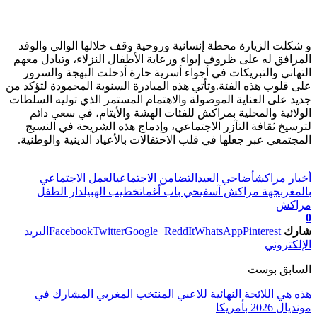
و شكلت الزيارة محطة إنسانية وروحية وقف خلالها الوالي والوفد
المرافق له على ظروف إيواء ورعاية الأطفال النزلاء، وتبادل معهم
التهاني والتبريكات في أجواء أسرية حارة أدخلت البهجة والسرور
على قلوب هذه الفئة.وتأتي هذه المبادرة السنوية المحمودة لتؤكد من
جديد على العناية الموصولة والاهتمام المستمر الذي توليه السلطات
الولائية والمحلية بمراكش للفئات الهشة والأيتام، في سعي دائم
لترسيخ ثقافة التآزر الاجتماعي، وإدماج هذه الشريحة في النسيج
المجتمعي عبر جعلها في قلب الاحتفالات بالأعياد الدينية والوطنية.
تابعوا آخر الأخبار من صوت الأحرار على Google News
أخبار مراكش
أضاحي العيد
التضامن الاجتماعي
العمل الاجتماعي
بالمغرب
جهة مراكش آسفي
حي باب أغمات
خطيب الهبيل
دار الطفل
مراكش
0
شارك
Pinterest
WhatsApp
ReddIt
Google+
Twitter
Facebook
البريد
الإلكتروني
السابق بوست
هذه هي اللائحة النهائية للاعبي المنتخب المغربي المشارك في
مونديال 2026 بأمريكا