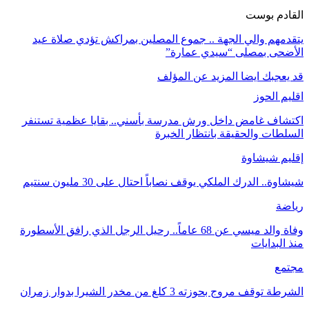
القادم بوست
يتقدمهم والي الجهة .. جموع المصلين بمراكش تؤدي صلاة عيد
الأضحى بمصلى “سيدي عمارة”
قد يعجبك ايضا
المزيد عن المؤلف
اقليم الحوز
اكتشاف غامض داخل ورش مدرسة بأسني.. بقايا عظمية تستنفر
السلطات والحقيقة بانتظار الخبرة
إقليم شيشاوة
شيشاوة.. الدرك الملكي يوقف نصاباً احتال على 30 مليون سنتيم
رياضة
وفاة والد ميسي عن 68 عاماً.. رحيل الرجل الذي رافق الأسطورة
منذ البدايات
مجتمع
الشرطة توقف مروج بحوزته 3 كلغ من مخدر الشيرا بدوار زمران