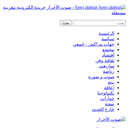
Sawt alahrar - صوت الأحرار جريدة إلكترونية مغربية
مستقلة
الرئيسية
سياسة
جهات مراكش – اسفي
مجتمع
إقتصاد
ثقافة وفن
تمازيغت
رياضة
صوت و صورة
بيئة
إعاقة
تكنولوجيا
حوارات
صحة
خارج الحدود