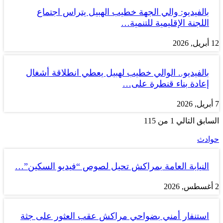
بالفيديو: والي الجهة خطيب الهبيل يتراس اجتماع
اللجنة الإقليمية للتنمية…
12 أبريل, 2026
بالفيديو.. الوالي خطيب لهبيل يعطي انطلاقة أشغال
إعادة بناء قنطرة على…
7 أبريل, 2026
السابق
التالي
1 من 115
حوادث
النيابة العامة بمراكش تحيل لصوص “فيديو السكين”…
2 أغسطس, 2026
استنفار أمني بضواحي مراكش عقب العثور على جثة