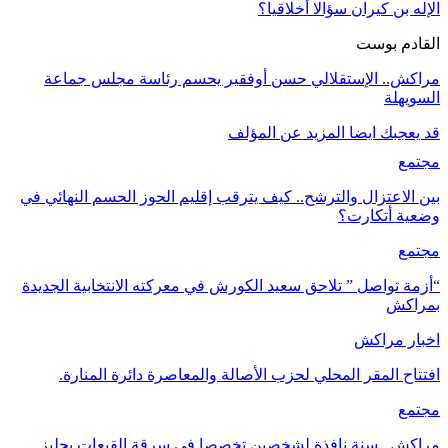
الإله بن كيران سؤالا أخلاقيا؟
القادم بوست
مراكش.. الإستقلالي حسن أوفقير يحسم رئاسة مجلس جماعة
السويهلة
قد يعجبك ايضا
المزيد عن المؤلف
مجتمع
بين الاعتزال والترشح.. كيف يترقب إقليم الحوز الحسم النهائي في
وضعية أتكارت؟
مجتمع
“أزمة تواصل ” تلاحق سعيد الكورش في معركته الانتخابية الجديدة
بمراكش
اخبار مراكش
افتتاح المقر المحلي لحزب الأصالة والمعاصرة دائرة المنارة.
مجتمع
مراكش.. سنة نافذة لشخصين تخصصا في سرقة القبعات بجليز