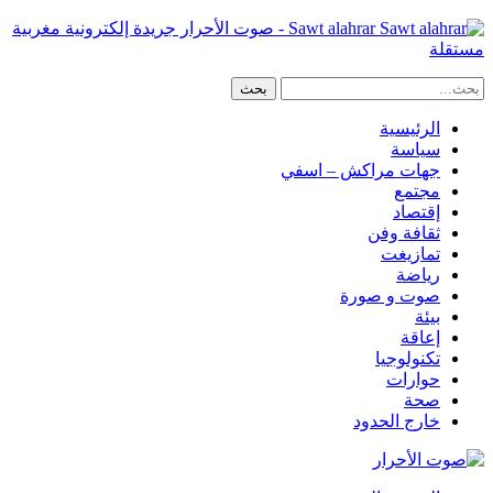
Sawt alahrar - صوت الأحرار جريدة إلكترونية مغربية
مستقلة
الرئيسية
سياسة
جهات مراكش – اسفي
مجتمع
إقتصاد
ثقافة وفن
تمازيغت
رياضة
صوت و صورة
بيئة
إعاقة
تكنولوجيا
حوارات
صحة
خارج الحدود