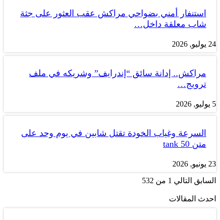
استنفار أمني بضواحي مراكش عقب العثور على جثة
شاب معلقة داخل…
24 يوليو, 2026
مراكش.. إدانة سائق “إندرايف” وشريكه في ملف
ترويج…
5 يوليو, 2026
السرعة وغياب الخودة تقتل شابين في يوم وحد على
متن tank 50
23 يونيو, 2026
السابق
التالي
1 من 532
احدث المقالات