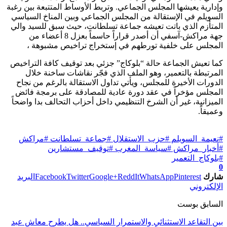
وإدارية يعيشها المجلس الجماعي. وتربط الأوساط المتتبعة بين رغبة
السويلم في الإستقالة من المجلس الجماعي وبين المناخ السياسي
المتأزم الذي باتت تعيشه جماعة تسلطانت، حيث سبق للسيد والي
جهة مراكش-آسفي أن أصدر قراراً حاسماً بعزل 8 أعضاء من
المجلس على خلفية تورطهم في إستخراج تراخيص مشبوهة ،
كما تعيش الجماعة حالة “بلوكاج” جزئي بعد توقيف كافة التراخيص
المرتبطة بالتعمير، وهو الملف الذي فجّر نقاشات ساخنة خلال
الدورات الأخيرة للمجلس، ويأتي تداول الاستقالة بالرغم من نجاح
المجلس مؤخراً في عقد دورة عادية للمصادقة على برمجة فائض
الميزانية، غير أن الشرخ التنظيمي داخل أحزاب التحالف بدا واضحاً
وعميقاً.
تابعوا آخر الأخبار من صوت الأحرار على Google News
#نعيمة_السويلم #حزب_الاستقلال #جماعة_تسلطانت #مراكش
#أخبار_مراكش #سياسة_المغرب #توقيف_مستشارين
#بلوكاج_التعمير
0
شارك
Pinterest
WhatsApp
ReddIt
Google+
Twitter
Facebook
البريد
الإلكتروني
السابق بوست
بين التقاعد الاستثنائي والاستمرار السياسي.. هل يطرح معاش عبد