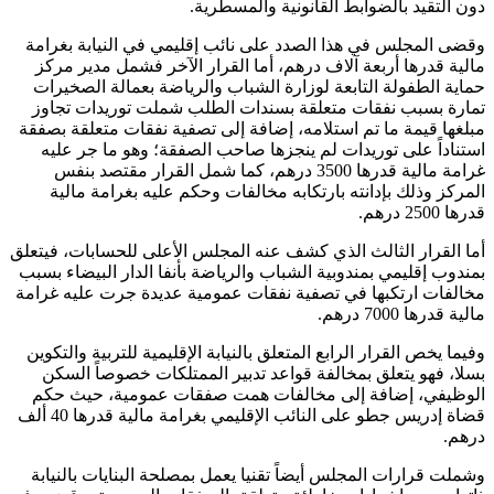
دون التقيد بالضوابط القانونية والمسطرية.
وقضى المجلس في هذا الصدد على نائب إقليمي في النيابة بغرامة
مالية قدرها أربعة آلاف درهم، أما القرار الآخر فشمل مدير مركز
حماية الطفولة التابعة لوزارة الشباب والرياضة بعمالة الصخيرات
تمارة بسبب نفقات متعلقة بسندات الطلب شملت توريدات تجاوز
مبلغها قيمة ما تم استلامه، إضافة إلى تصفية نفقات متعلقة بصفقة
استناداً على توريدات لم ينجزها صاحب الصفقة؛ وهو ما جر عليه
غرامة مالية قدرها 3500 درهم، كما شمل القرار مقتصد بنفس
المركز وذلك بإدانته بارتكابه مخالفات وحكم عليه بغرامة مالية
قدرها 2500 درهم.
أما القرار الثالث الذي كشف عنه المجلس الأعلى للحسابات، فيتعلق
بمندوب إقليمي بمندوبية الشباب والرياضة بأنفا الدار البيضاء بسبب
مخالفات ارتكبها في تصفية نفقات عمومية عديدة جرت عليه غرامة
مالية قدرها 7000 درهم.
وفيما يخص القرار الرابع المتعلق بالنيابة الإقليمية للتربية والتكوين
بسلا، فهو يتعلق بمخالفة قواعد تدبير الممتلكات خصوصاً السكن
الوظيفي، إضافة إلى مخالفات همت صفقات عمومية، حيث حكم
قضاة إدريس جطو على النائب الإقليمي بغرامة مالية قدرها 40 ألف
درهم.
وشملت قرارات المجلس أيضاً تقنيا يعمل بمصلحة البنايات بالنيابة