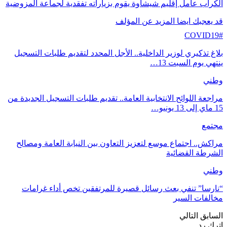
الكراب عامل إقليم شيشاوة يقوم بزياراته تفقدية لجماعة المزوضية
قد يعجبك ايضا
المزيد عن المؤلف
COVID19#
بلاغ تذكيري لوزير الداخلية.. الأجل المحدد لتقديم طلبات التسجيل
ينتهي يوم السبت 13…
وطني
مراجعة اللوائح الانتخابية العامة.. تقديم طلبات التسجيل الجديدة من
15 ماي إلى 13 يونيو…
مجتمع
مراكش.. اجتماع موسع لتعزيز التعاون بين النيابة العامة ومصالح
الشرطة القضائية
وطني
“نارسا” تنفي بعث رسائل قصيرة للمرتفقين تخص أداء غرامات
مخالفات السير
السابق
التالي
اترك رد