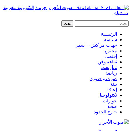
Sawt alahrar - صوت الأحرار جريدة إلكترونية مغربية
مستقلة
الرئيسية
سياسة
جهات مراكش – اسفي
مجتمع
إقتصاد
ثقافة وفن
تمازيغت
رياضة
صوت و صورة
بيئة
إعاقة
تكنولوجيا
حوارات
صحة
خارج الحدود