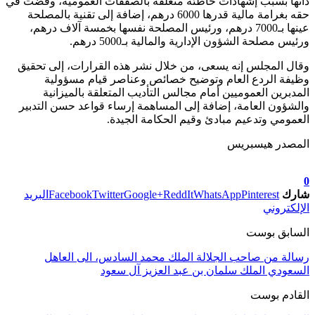
ذاتها بسبب إشهادات خاطئة متعلقة بالصفقات العمومية، وقضت في
حقه بغرامة مالية قدرها 6000 درهم، إضافة إلى تقنية بالمصلحة
عينها بـ7000 درهم، ورئيس المصلحة نفسها بخمسة آلاف درهم،
ورئيس مصلحة الشؤون الإدارية والمالية بـ5000 درهم.
وقال المجلس إنه يسعى، من خلال نشر هذه القرارات، إلى تحقيق
وظيفة الردع العام وتوضيح خصائص وعناصر قيام مسؤولية
المدبرين العموميين أمام مجالس التأديب المتعلقة بالميزانية
والشؤون العامة، إضافة إلى المساهمة إرساء قواعد حسن التدبير
العمومي وتدعيم مبادئ وقيم الحكامة الجيدة.
المصدر هيسبريس
تابعوا آخر الأخبار من صوت الأحرار على Google News
0
شارك
Pinterest
WhatsApp
ReddIt
Google+
Twitter
Facebook
البريد
الإلكتروني
السابق بوست
رسالة من صاحب الجلالة الملك محمد السادس، الى العاهل
السعودي الملك سلمان بن عبد العزيز آل سعود
القادم بوست