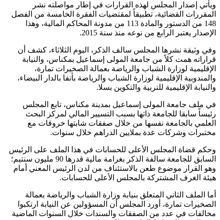
ويأتي إصدار المجلس لهذه القرارات في إطار مواصلته نشر
المقررات القضائية، تطبيقاً لمقتضيات الفقرة الخامسة من الفصل
148 من الدستور والمادة 113 من مدونة المحاكم المالية، وهذا
الإصدار يعتبر الرابع من نوعه منذ سنة 2015.
وفي وثيقة نشرها المجلس سالف الذكر، اليوم الثلاثاء، كشف أن
قراراته همت كلاً من جامعة المولى إسماعيل بمكناس، والنيابة
الإقليمية لوزارة الشباب والرياضة بعمالة الصخيرات تمارة،
والمندوبية الإقليمية لوزارة الشباب والرياضة بأنفا بالدار البيضاء،
والنيابة الإقليمية للتربية والتكوين بسلا.
في ملف جامعة المولى إسماعيل بمدينة مكناس، تابع المجلس
رئيساً سابقا للجامعة ذاتها بسبب التسيير المالي لمركز البحث
العلمي بالجامعة نفسها من خلال صفقات شابتها خروقات مع
مختبرات وشركات عدة بملايين الدراهم خلال سنوات.
وحكم قضاة المجلس الأعلى للحسابات في هذا الملف على الرئيس
السابق للجامعة سالفة الذكر بغرامة مالية قدرها 90 مليون سنتيم؛
وهو القرار موضوع طعن بالاستئناف من لدن الرئيس المعني أمام
هيئة الغرف المشتركة بالمجلس الأعلى للحسابات.
أما الملف الثاني المتعلق بنيابة وزارة الشباب والرياضة بعمالة
الصخيرات تمارة، أورد المجلس أن المسؤولين عن النيابة ارتكبوا
مخالفات في عدد من الصفقات والسندات خلال السنوات الماضية