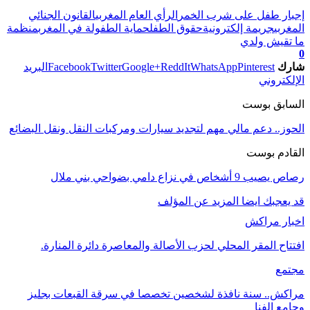
تابعوا آخر الأخبار من صوت الأحرار على Google News
إجبار طفل على شرب الخمر
الرأي العام المغربي
القانون الجنائي
المغربي
جريمة إلكترونية
حقوق الطفل
حماية الطفولة في المغرب
منظمة
ما تقيش ولدي
0
شارك
Pinterest
WhatsApp
ReddIt
Google+
Twitter
Facebook
البريد
الإلكتروني
السابق بوست
الحوز.. دعم مالي مهم لتجديد سيارات ومركبات النقل ونقل البضائع
القادم بوست
رصاص يصيب 9 أشخاص في نزاع دامي بضواحي بني ملال
قد يعجبك ايضا
المزيد عن المؤلف
اخبار مراكش
افتتاح المقر المحلي لحزب الأصالة والمعاصرة دائرة المنارة.
مجتمع
مراكش.. سنة نافذة لشخصين تخصصا في سرقة القبعات بجليز
وجامع الفنا