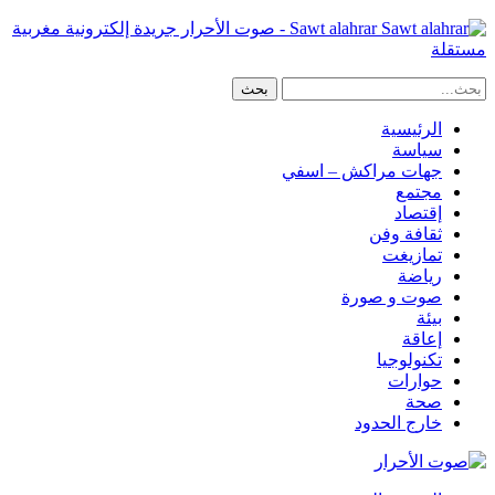
Sawt alahrar - صوت الأحرار جريدة إلكترونية مغربية
مستقلة
الرئيسية
سياسة
جهات مراكش – اسفي
مجتمع
إقتصاد
ثقافة وفن
تمازيغت
رياضة
صوت و صورة
بيئة
إعاقة
تكنولوجيا
حوارات
صحة
خارج الحدود