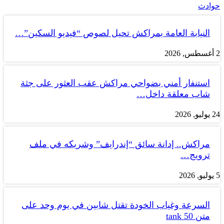
حوادث
النيابة العامة بمراكش تحيل لصوص “فيديو السكين”…
2 أغسطس, 2026
استنفار أمني بضواحي مراكش عقب العثور على جثة
شاب معلقة داخل…
24 يوليو, 2026
مراكش.. إدانة سائق “إندرايف” وشريكه في ملف
ترويج…
5 يوليو, 2026
السرعة وغياب الخودة تقتل شابين في يوم وحد على
متن tank 50