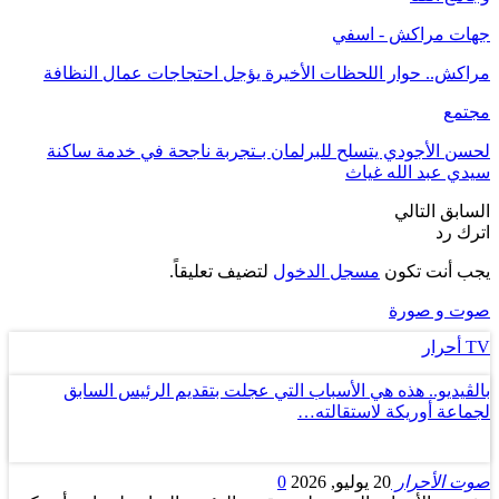
جهات مراكش - اسفي
مراكش.. حوار اللحظات الأخيرة يؤجل احتجاجات عمال النظافة
مجتمع
لحسن الأجودي يتسلح للبرلمان بـتجربة ناجحة في خدمة ساكنة
سيدي عبد الله غياث
السابق
التالي
اترك رد
يجب أنت تكون
مسجل الدخول
لتضيف تعليقاً.
صوت و صورة
TV أحرار
بالڤيديو.. هذه هي الأسباب التي عجلت بتقديم الرئيس السابق
لجماعة أوريكة لاستقالته…
صوت الأحرار
20 يوليو, 2026
0