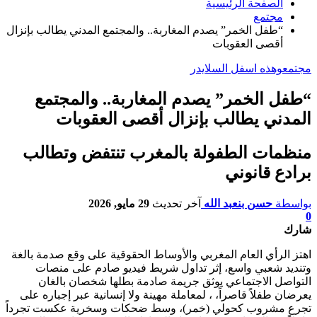
الصفحة الرئيسية
مجتمع
“طفل الخمر” يصدم المغاربة.. والمجتمع المدني يطالب بإنزال
أقصى العقوبات
مجتمع
وهذه اسفل السلايدر
“طفل الخمر” يصدم المغاربة.. والمجتمع
المدني يطالب بإنزال أقصى العقوبات
منظمات الطفولة بالمغرب تنتفض وتطالب
برادع قانوني
بواسطة
حسن بنعبد الله
آخر تحديث
29 مايو, 2026
0
شارك
اهتز الرأي العام المغربي والأوساط الحقوقية على وقع صدمة بالغة
وتنديد شعبي واسع، إثر تداول شريط فيديو صادم على منصات
التواصل الاجتماعي يوثق جريمة صادمة بطلها شخصان بالغان
يعرضان طفلاً قاصراً، ، لمعاملة مهينة ولا إنسانية عبر إجباره على
تجرع مشروب كحولي (خمر)، وسط ضحكات وسخرية عكست تجرداً