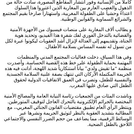
كاملاً من الإنسانية وفور انتشار المقاطع المصورة، سادت حالة من
الذهول والغضب العارم بين المغاربة الذين اعتبروا هذا السلوك
اعتداءً وحشياً على الطفولة المغربية، واستهتاراً صارخاً بقيم المجتمع
والشرائع السماوية والقوانين الوطنية.
و يطالب ألاف المغاربة على منصات فيسبوك من الأجهزة الأمنية
والقضائية بالتدخل الفوري لفك شفرة هذا الفيديو، وتحديد هوية
الجناة، وتقديمهم إلى العدالة لإنزال أشد العقوبات ليكونوا عبرة لكل
من تسول له نفسه المساس بسلامة الأطفال.
وفي هذا السياق، دخلت فعاليات المجتمع المدني والمنظمات
المهتمة بحماية الطفولة على خط هذه القضية الحساسة. وأصدرت
منظمة “ما تقيش ولدي” بياناً استنكارياً شديد اللهجة، أدانت فيه هذه
الجريمة المكتملة الأركان التي تنتهك بصفة علنية السلامة الجسدية
والنفسية للطفل، وتضرب في العمق الاتفاقيات الدولية لحقوق
الطفل التي صادق عليها المغرب.
وناشدت المئات من الجمعيات رئاسة النيابة العامة والمصالح الأمنية
المختصة بالجرائم الإلكترونية بالتحرك العاجل لتوقيف المتورطين.
وينتظر الرأي العام تطبيق مقتضيات القانون الجنائي المغربي،، مع
المطالبة بتشديد العقوبة بالنظر لتوثيق الجريمة ونشرها عبر
الوسائط الرقمية، مما يضاعف من حجم الضرر النفسي والاجتماعي
اللاحق بالطفل الضحية.