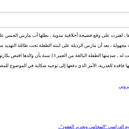
 ، اهتزت
على وقع فضيحة أخلاقية مدوية ، بطلها أب مارس الجنس على ا
مجهولة ، بعد أن مارس الرذيلة على ابنته الطفلة تحت طائلة التهديد م
الدها افتض بكارتها و ظل يمارس الجنس معها و يعاشرها معاشرة الأزواج.
نها فاقدة للعذرية، الأمر الذي دفعها إلى توجيه شكاية في الموضوع للم
تروني
م الدراسي “المحامي وتحرير العقود”..