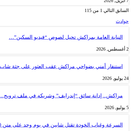
7 أبريل, 2026
السابق
التالي
1 من 115
حوادث
النيابة العامة بمراكش تحيل لصوص “فيديو السكين”…
2 أغسطس, 2026
استنفار أمني بضواحي مراكش عقب العثور على جثة شاب
24 يوليو, 2026
مراكش.. إدانة سائق “إندرايف” وشريكه في ملف ترويج…
5 يوليو, 2026
السرعة وغياب الخودة تقتل شابين في يوم وحد على متن tank 50