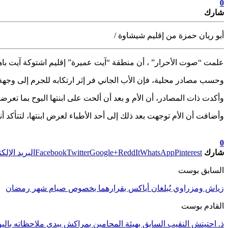
0
شارك
أبو ريان حمزة من إقليم شيشاوة /
علمت “صوت الأحرار” ، أن منطقة “آيت عميرة” إقليم اشتوكة آيت باها
وحسب مصادر محلية، فإن الأب الجاني فر إثر ارتكابه للجرم إلى وجهة 
وأكدت ذات المصادر، أن الأم و بعد أن ألحت على ابنتها البوح بما تعرضت له ، صدمتها الطفلة البالغة من العمر 13 سنة بأن و
وأضافت أن الأم توجهت بعد ذلك إلى أحد الأطباء لعرض ابنتها، لتتأكد أ
تابعوا آخر الأخبار من صوت الأحرار على Google News
0
شارك
Pinterest
WhatsApp
ReddIt
Google+
Twitter
Facebook
البريد الإلك
السابق بوست
زياش ومزراوي يُبلغان أياكس بقرارهما بخصوص صيام شهر رمضان
القادم بوست
ذ. احتيتش النقيب السابق بهيئة المحامين بمراكش يبدي ملاحظاته باليو