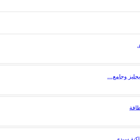
.
جليز وجامع…
ظافة
ساكنة سيدي…