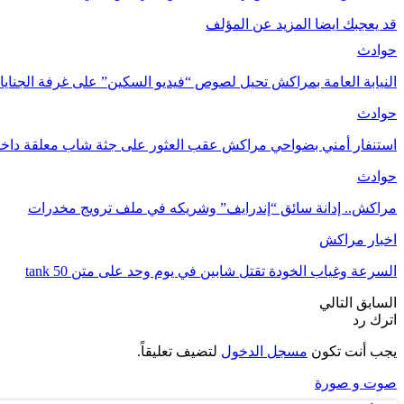
قد يعجبك ايضا
المزيد عن المؤلف
حوادث
النيابة العامة بمراكش تحيل لصوص “فيديو السكين” على غرفة الجناي
حوادث
استنفار أمني بضواحي مراكش عقب العثور على جثة شاب معلقة داخل
حوادث
مراكش.. إدانة سائق “إندرايف” وشريكه في ملف ترويج مخدرات
اخبار مراكش
السرعة وغياب الخودة تقتل شابين في يوم وحد على متن tank 50
السابق
التالي
اترك رد
يجب أنت تكون
مسجل الدخول
لتضيف تعليقاً.
صوت و صورة