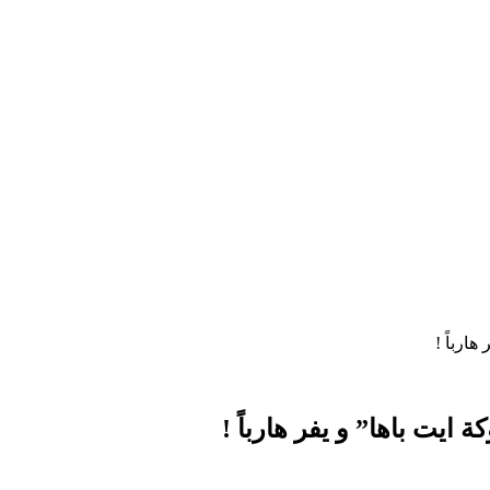
ارباً !
ايت باها” و يفر هارباً !