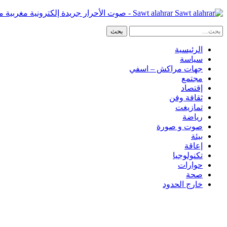
Sawt alahrar - صوت الأحرار جريدة إلكترونية مغربية مستقلة
الرئيسية
سياسة
جهات مراكش – اسفي
مجتمع
إقتصاد
ثقافة وفن
تمازيغت
رياضة
صوت و صورة
بيئة
إعاقة
تكنولوجيا
حوارات
صحة
خارج الحدود