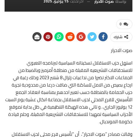
آخر تحديث
15 يوليو, 2025
بواسطة
صوت الأحرار
0
شارك
صوت الاحرار
استهل حزب الاستقلال تسخيناته السياسية لبرنامجه التعبوي
للاستحقاقات التشريعيه المقبلة من منطقة أمزميز وبالضبط من
الجماعات الاكثر تضررا من تداعيات زلزال 8 شتنبر 2023 وذلك رغبة في
ارجاع بصيص من الامل للساكنة التي ضاقت درعا من محدودية تجربة
حزب الحمامة بالمنطقة حسب تعبير احدهم بمناسبة انعقاد الجمع
التأسيسي للفرع المحلي لحزب الاستقلال بجماعة انكال عشية يوم السبت
12 يوليوز الجاري ، و تاتي هذه الهيكلة التنظيمية في ظل بداية تموقع
الأحزاب السياسية تمهيدا للاستحقاقات التشريعية المقبلة، وحلم قيادة
حكومة المونديال.
وقالت مصادر ”صوت الاحرار”، أن ”تأسيس فرع محلي لحزب الاستقلال