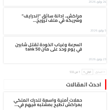
24 يوليو, 2026
مراكش.. إدانة سائق “إندرايف”
وشريكه في ملف ترويج…
5 يوليو, 2026
السرعة وغياب الخودة تقتل شابين
في يوم وحد على متن tank 50
23 يونيو, 2026
السابق
التالي
1 من 532
احدث المقالات
حملات أمنية واسعة للدرك الملكي
بمراكش تطيح بمشتبه فيهم في…