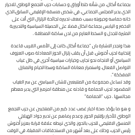
بجماعة أنكال، من شأنه خلط أوراق و حسابات حزب التجمع الوطني للاحرار
الذي يدبر المجلس الجماعي، في شخص منسقه الإقليمي السابق،الذي
خانه حماسه وحيويته بسبب ضعف تدبيره لجائحة الزلزال التي أتت على
الاخضر و اليابس بجماعة انكال فضلا على الحصيلة السياسية والتدبيرية
المثيرة للجدل و السخط العارم من لدن ساكنة المنطقة .
هذا وتجدر الاشارة بان ”جماعة أنكال كانت إلى الأمس القريب قاعدة
إنتخابية لحزب أخنوش، قبل أن يقلب زلزال الحوز المعادلة صوب العزوف
السياسي أو الاتجاه نحو تجارب وخيارات سياسية أخرى في ظل غياب
التواصل الفعال، واستمرار معاناة الساكنة وسط الخيام والمنازل
المفككة ”.
وقد تساءل مجموعة من المتتبعين للشان السياسي عن سر الغياب
المقصود لحزب الحمامة و قادته عن منطقة امزميز التي يدبر معظم
مجالسها . حزب ”الحمامة”
و هو ما يؤكد صحة اخبار غضب عدد كبير من المنتخبين عن حزب التجمع
الوطني للأحرار بإقليم الحوز، وعدم رضاهم عن تدبير جواد الهيلالي
المنسق الاقليمي للحزب بالحوز، والذي تربطه علاقة قرابة بعزيز أخنوش
رئيس الحزب، وذلك على بعد أشهر من الاستحقاقات المقبلة، في الوقت