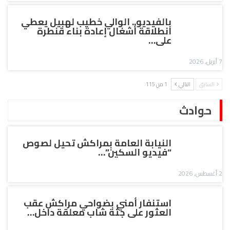
بالفيديو.. الوالي خطيب لهبيل يعطي
انطلاقة أشغال إعادة بناء قنطرة
على…
7 أبريل, 2026
السابق
التالي
1 من 115
حوادث
النيابة العامة بمراكش تحيل لصوص
“فيديو السكين”…
2 أغسطس, 2026
استنفار أمني بضواحي مراكش عقب
العثور على جثة شاب معلقة داخل…