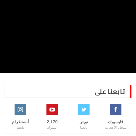
تابعنا على
فايسبوك
تويتر
2,170
أنستاغرام
سجل الاعجاب
تابعنا
اشترك
تابعنا