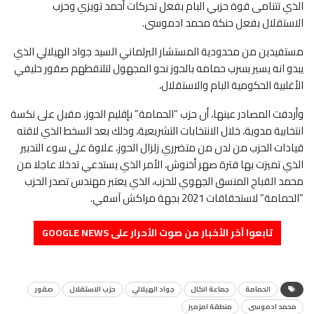
الذي تتنامى قوة حزبي البام بفعل تحركات أحمد تويزي وحزب
الاستقلال بفعل حنكة محمد ادموسى.
مستفيدين من محدودية المستشار البرلماني السيد جواد الهيلالي الذي
يبدو انه يسير بسرب حمامه بالحوز نحو المجهول لتلتقطهم صقور حليفي
الأغلبية الحكومية البام والاستقلال،
وأردفت المصادر عينها، أن حزب ”الحمامة” بإقليم الحوز، مقبل على نكسة
انتخابية مدوية، خلال الانتخابات التشريعية، وذلك بعد السخط الذي لاقته
قيادات الحزب من لدن من متضرري زلزال الحوز، علاوة على سوء التدبير
الذي تميزت بها فترة صهر أخنوش، الأمر الذي يستدعي تدخلا عاجلا من
محمد القباج المنسق الجهوي للحزب، الذي يعتبر مهندس تصدر الحزب
”الحمامة” لاستحقاقات 2021 بجهة مراكش آسفي.
تابعوا آخر الأخبار من صوت الأحرار على GOOGLE NEWS
الحمامة
جماعة انكال
جواد الهيلالي
حزب الاستقلال
صقور
محمد ادموسى
منطقة امزميز