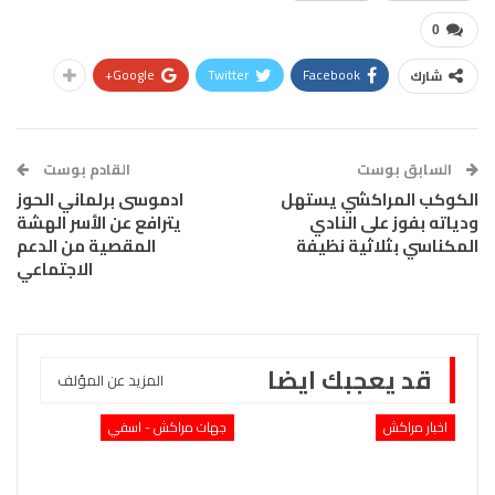
0
Google+
Twitter
Facebook
شارك
السابق بوست
القادم بوست
الكوكب المراكشي يستهل
ادموسى برلماني الحوز
ودياته بفوز على النادي
يترافع عن الأسر الهشة
المكناسي بثلاثية نظيفة
المقصية من الدعم
الاجتماعي
قد يعجبك ايضا
المزيد عن المؤلف
اخبار مراكش
جهات مراكش - اسفي