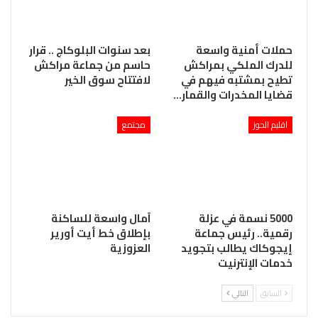
حملات أمنية واسعة
بعد سنوات البلوكاج .. قرار
للدرك الملكي بمراكش
حاسم من جماعة مراكش
تطيح بمشتبه فيهم في
لافتتاح سوق الخير
قضايا المخدرات والقمار…
اقليم الحوز
مجتمع
5000 نسمة في عزلة
آمال واسعة للساكنة
رقمية.. رئيس جماعة
بإطلاق خط أيت أورير
إيجوكاك يطالب بتجويد
العزوزية
خدمات الإنترنيت
السابق
التالي