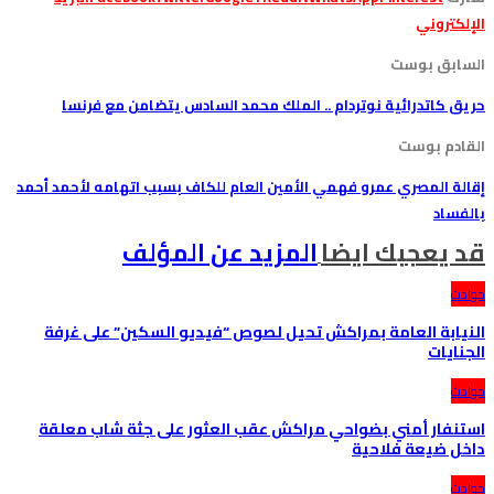
الإلكتروني
السابق بوست
حريق كاتدرائية نوتردام .. الملك محمد السادس يتضامن مع فرنسا
القادم بوست
إقالة المصري عمرو فهمي الأمين العام للكاف بسبب اتهامه لأحمد أحمد
بالفساد
قد يعجبك ايضا
المزيد عن المؤلف
حوادث
النيابة العامة بمراكش تحيل لصوص “فيديو السكين” على غرفة
الجنايات
حوادث
استنفار أمني بضواحي مراكش عقب العثور على جثة شاب معلقة
داخل ضيعة فلاحية
حوادث