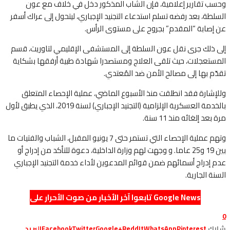
وحسب تقارير إعلامية، فإن الشاب المذكور دخل في خلاف مع عون
السلطة، بعد رفضه تسلم استدعاء التجنيد الإجباري، ليتحول إلى عراك أسفر
عن إصابة “المقدم” بجروح على مستوى الرأس.
إلى ذلك جرى نقل عون السلطة إلى المستشفى الإقليمي لتاوريت، قسم
المستعجلات، حيث تلقى العلاج ومستصدرا شهادة طبية أرفقها بشكاية
تقدّم بها إلى مصالح الأمن ضد المُعتدي.
وللإشارة فقد انطلقت منذ الأسبوع الماضي، عملية الإحصاء المتعلق
بالخدمة العسكرية الإلزامية (التجنيد الإجباري) لسنة 2019، الذي يطبق لأول
مرة بعد إلغائه منذ 11 سنة.
وتهم عملية الإحصاء التي تستمر حتى 7 يونيو المقبل، الشباب والفتيات ما
بين 19 و25 عاما. و وجهت لهم وزارة الداخلية، دعوة للتأكد من إدراج أو
عدم إدراج أسمائهم ضمن قوائم المدعوين لأداء خدمة التجنيد الإجباري
السنة الجارية.
تابعوا آخر الأخبار من صوت الأحرار على Google News
0
شارك
Pinterest
WhatsApp
ReddIt
Google+
Twitter
Facebook
البريد