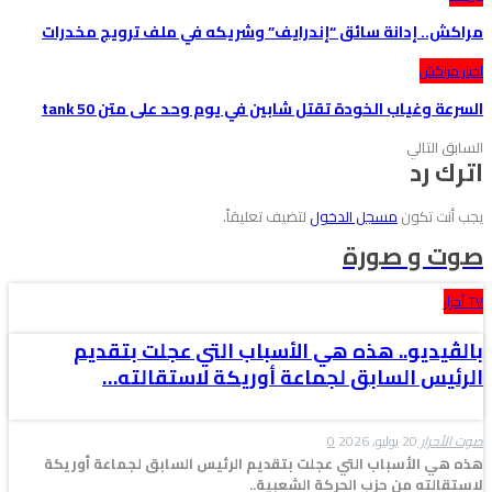
مراكش.. إدانة سائق “إندرايف” وشريكه في ملف ترويج مخدرات
اخبار مراكش
السرعة وغياب الخودة تقتل شابين في يوم وحد على متن tank 50
السابق
التالي
اترك رد
يجب أنت تكون
مسجل الدخول
لتضيف تعليقاً.
صوت و صورة
TV أحرار
بالڤيديو.. هذه هي الأسباب التي عجلت بتقديم
الرئيس السابق لجماعة أوريكة لاستقالته…
صوت الأحرار
20 يوليو, 2026
0
هذه هي الأسباب التي عجلت بتقديم الرئيس السابق لجماعة أوريكة
لاستقالته من حزب الحركة الشعبية..