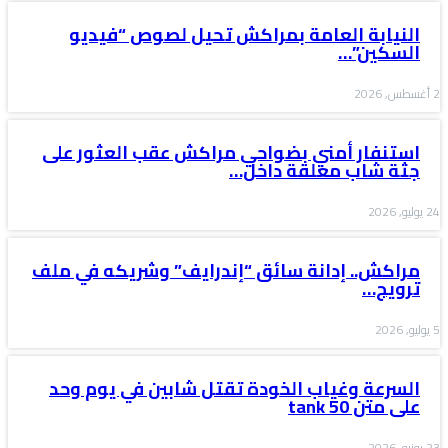
النيابة العامة بمراكش تحيل لصوص “فيديو
السكين”…
2 أغسطس, 2026
استنفار أمني بضواحي مراكش عقب العثور على
جثة شاب معلقة داخل…
24 يوليو, 2026
مراكش.. إدانة سائق “إندرايف” وشريكه في ملف
ترويج…
5 يوليو, 2026
السرعة وغياب الخودة تقتل شابين في يوم وحد
على متن tank 50
23 يونيو, 2026