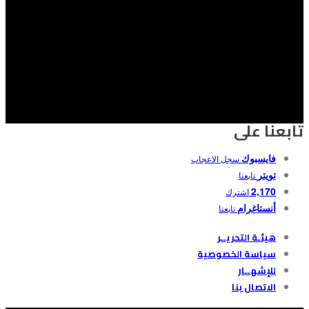
تابعنا على
فايسبوك
سجل الاعجاب
تويتر
تابعنا
2,170
اشترك
أنستاغرام
تابعنا
هيئـة التحريــر
سياسة الخصوصية
للإشهــار
الاتصال بنا