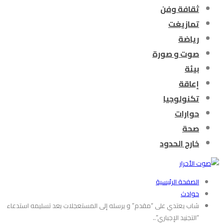
ثقافة وفن
تمازيغت
رياضة
صوت و صورة
بيئة
إعاقة
تكنولوجيا
حوارات
صحة
خارج الحدود
الصفحة الرئيسية
حوادث
شاب يعتدي على “مقدم” و يرسله إلى المستعجلات بعد تسليمه استدعاء
“التجنيد الإجباري”..