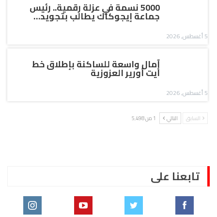
5000 نسمة في عزلة رقمية.. رئيس
جماعة إيجوكاك يطالب بتجويد…
5 أغسطس, 2026
آمال واسعة للساكنة بإطلاق خط
أيت أورير العزوزية
5 أغسطس, 2026
السابق
التالي
1 من 5٬498
تابعنا على