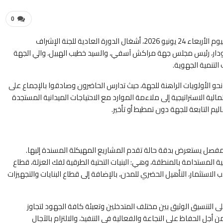
0
احتضن مقر الوكالة الجهوية لتنفيذ المشاريع لجهة مراكش آسفي، صباح اليوم الأربعاء 24 يونيو 2026، أشغال الدورة العادية للجنة الإشراف
گودار، رئيس مجلس جهة مراكش آسفي، والسيد خطيب الهبيل، والي الجهة
لتنمية الجهوية.
و الأولويات الراهنة للجهة، حيث تدارس الحاضرون وصادقوا بالإجماع على
سنة 2026. وتهدف هذه التعديلات المالية الاستراتيجية إلى ملاءمة الموارد مع الاحتياجات الميدانية المستجدة
يم التابعة للجهة دون تمطيط أو تأخير.
 مفصل يستعرض بدقة حالة تقدم المشاريع المهيكلة المسندة إليها.
المستدامة بالمنطقة، وهي: البنيات التحتية الطرقية لفك العزلة، قطاع
الاستثمار، التأهيل الحضري للمدن، بالإضافة إلى قطاع البنايات والتجهيزات
 التنسيق الوثيق بين مختلف المتدخلين وتعبئة كافة الجهود لتجاوز
أجل الحفاظ على النجاعة والفعالية في التنفيذ، والالتزام بالآجال