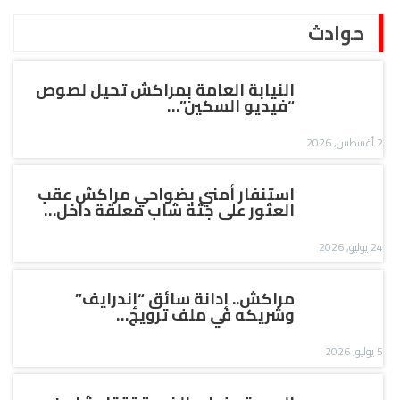
حوادث
النيابة العامة بمراكش تحيل لصوص
“فيديو السكين”…
2 أغسطس, 2026
استنفار أمني بضواحي مراكش عقب
العثور على جثة شاب معلقة داخل…
24 يوليو, 2026
مراكش.. إدانة سائق “إندرايف”
وشريكه في ملف ترويج…
5 يوليو, 2026