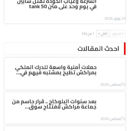
السرعة وغياب الخودة تقتل شابين
في يوم وحد على متن tank 50
23 يونيو, 2026
السابق
التالي
1 من 532
احدث المقالات
حملات أمنية واسعة للدرك الملكي
بمراكش تطيح بمشتبه فيهم في…
5 أغسطس, 2026
بعد سنوات البلوكاج .. قرار حاسم من
جماعة مراكش لافتتاح سوق…
5 أغسطس, 2026