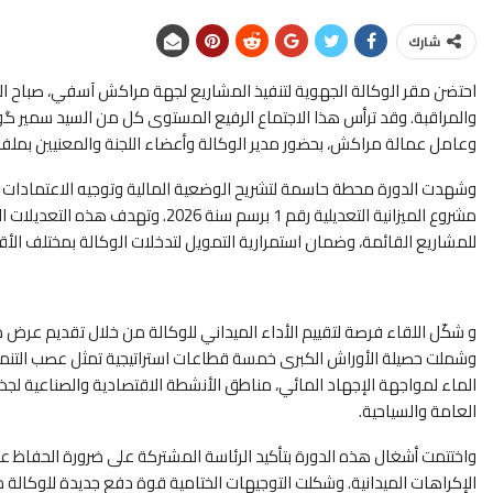
شارك
والمراقبة. وقد ترأس هذا الاجتماع الرفيع المستوى كل من السيد سمير 
وعامل عمالة مراكش، بحضور مدير الوكالة وأعضاء اللجنة والمعنيين بملف ا
وشهدت الدورة محطة حاسمة لتشريح الوضعية المالية وتوجيه الاعتمادات نح
مشروع الميزانية التعديلية رقم 1 برسم 
للمشاريع القائمة، وضمان استمرارية التمويل لتدخلات الوكالة بمختلف الأقال
و شكّل اللقاء فرصة لتقييم الأداء الميداني للوكالة من خلال تقديم عرض
وشملت حصيلة الأوراش الكبرى خمسة قطاعات استراتيجية تمثل عصب التنمية 
الماء لمواجهة الإجهاد المائي، مناطق الأنشطة الاقتصادية والصناعية لجذب 
العامة والسياحية.
واختتمت أشغال هذه الدورة بتأكيد الرئاسة المشتركة على ضرورة الحفاظ على
الإكراهات الميدانية. وشكلت التوجيهات الختامية قوة دفع جديدة للوكالة من 