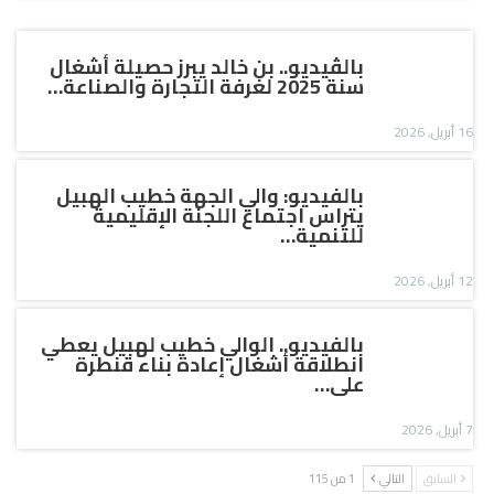
بالڤيديو.. بن خالد يبرز حصيلة أشغال
سنة 2025 لغرفة التجارة والصناعة…
16 أبريل, 2026
بالفيديو: والي الجهة خطيب الهبيل
يتراس اجتماع اللجنة الإقليمية
للتنمية…
12 أبريل, 2026
بالفيديو.. الوالي خطيب لهبيل يعطي
انطلاقة أشغال إعادة بناء قنطرة
على…
7 أبريل, 2026
السابق
التالي
1 من 115