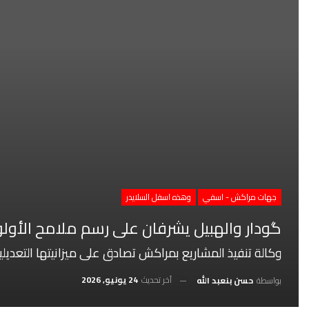
جهات مراكش - اسفي
وهذه اسفل السلايدر
گودار والهبيل يشرفان على رسم ملامح الأو
وكالة تنفيذ المشاريع بمراكش تصادق على ميزانيتها التعدي
آخر تحديث
24 يونيو, 2026
بواسطة
حسن بنعبد الله