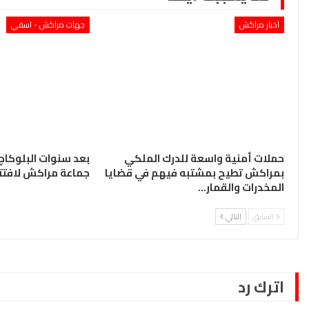
اخبار مراكش
جهات مراكش - اسفي
حملات أمنية واسعة للدرك الملكي
بعد سنوات البلوكاج 
بمراكش تطيح بمشتبه فيهم في قضايا
جماعة مراكش لافتتا
المخدرات والقمار…
السابق
التالي
اترك رد