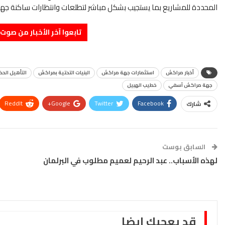
المحددة للمشاريع بما يستجيب بشكل مباشر لتطلعات وانتظارات ساكنة 
تابعوا آخر الأخبار من صوت الأحرار 
أخبار مراكش
استثمارات جهة مراكش
البنيات التحتية بمراكش
التأهيل الح
جهة مراكش آسفي
خطيب الهبيل
ReddIt
Google+
Twitter
Facebook
شارك
السابق بوست
لهذه الأسباب.. عبد الرحيم لعميم مطلوب في البرلمان
قد يعجبك ايضا