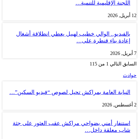
اللجنة الإقليمية للتنمية…
12 أبريل, 2026
بالفيديو.. الوالي خطيب لهبيل يعطي انطلاقة أشغال
إعادة بناء قنطرة على…
7 أبريل, 2026
السابق
التالي
1 من 115
حوادث
النيابة العامة بمراكش تحيل لصوص “فيديو السكين”…
2 أغسطس, 2026
استنفار أمني بضواحي مراكش عقب العثور على جثة
شاب معلقة داخل…