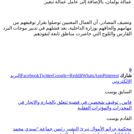
عمالة بولمان، بالإضافة إلى عامل عمالة تنغير.
وتضيف المصادر، أن العمال المعنيين توصلوا بقرار توقيفهم من
مهامهم والحاقهم بوزارة الداخلية، بعد فشلهم في تدبير موجات البرد
القارس والثلوج التي حاصرت مناطق تابعة لنفوذهم.
تابعوا آخر الأخبار من صوت الأحرار على Google News
0
شارك
Pinterest
WhatsApp
ReddIt
Google+
Twitter
Facebook
البريد
الإلكتروني
السابق بوست
فاس.. توقيف شخصين في قضية تتعلق بالحيازة والاتجار في
المخدرات والمؤثرات العقلية
القادم بوست
محكمة جرائم الأموال تبرئ البشير رئيس جماعة “سيدي محمد