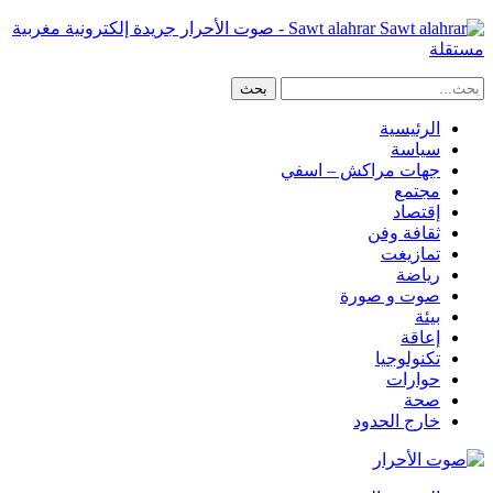
Sawt alahrar - صوت الأحرار جريدة إلكترونية مغربية
مستقلة
الرئيسية
سياسة
جهات مراكش – اسفي
مجتمع
إقتصاد
ثقافة وفن
تمازيغت
رياضة
صوت و صورة
بيئة
إعاقة
تكنولوجيا
حوارات
صحة
خارج الحدود