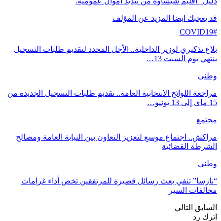
دليل” اقليم شيشاوة من تبديد أموال عمومية.
قد يعجبك ايضا
المزيد عن المؤلف
COVID19#
بلاغ تذكيري لوزير الداخلية.. الأجل المحدد لتقديم طلبات التسجيل
ينتهي يوم السبت 13…
وطني
مراجعة اللوائح الانتخابية العامة.. تقديم طلبات التسجيل الجديدة من
15 ماي إلى 13 يونيو…
مجتمع
مراكش.. اجتماع موسع لتعزيز التعاون بين النيابة العامة ومصالح
الشرطة القضائية
وطني
“نارسا” تنفي بعث رسائل قصيرة للمرتفقين تخص أداء غرامات
مخالفات السير
السابق
التالي
اترك رد