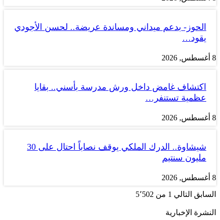
الحوز- بدعم ميداني ومساندة عريضة.. لحسن الأجودي
يقود…
8 أغسطس, 2026
اكتشاف غامض داخل ورش مدرسة بأسني.. بقايا
عظمية تستنفر…
8 أغسطس, 2026
شيشاوة.. الدرك الملكي يوقف نصاباً احتال على 30
مليون سنتيم
8 أغسطس, 2026
السابق
التالي
1 من 5٬502
النشرة الإخبارية