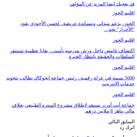
قد يعجبك ايضا
المزيد عن المؤلف
اقليم الحوز
الحوز- بدعم ميداني ومساندة عريضة.. لحسن الأجودي يقود
“الأحرار” نحو…
اقليم الحوز
اكتشاف غامض داخل ورش مدرسة بأسني.. بقايا عظمية تستنفر
السلطات والحقيقة بانتظار الخبرة
اقليم الحوز
5000 نسمة في عزلة رقمية.. رئيس جماعة إيجوكاك يطالب بتجويد
خدمات الإنترنيت
اقليم الحوز
جماعة أيت أورير تستعد لإطلاق مشروع المنتزه الطبيعي بغلاف
مالي يناهز 8 ملايين درهم
السابق
التالي
اترك رد