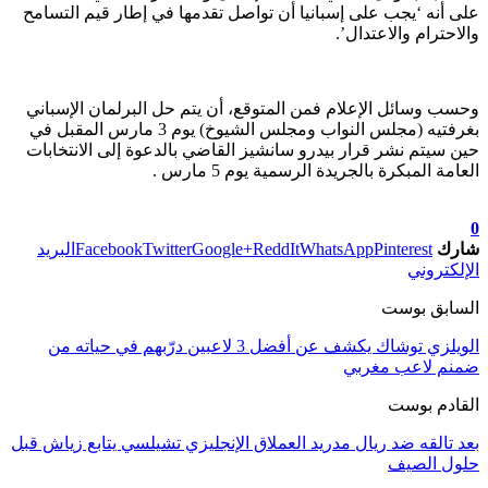
على أنه ‘يجب على إسبانيا أن تواصل تقدمها في إطار قيم التسامح
والاحترام والاعتدال’.
وحسب وسائل الإعلام فمن المتوقع، أن يتم حل البرلمان الإسباني
بغرفتيه (مجلس النواب ومجلس الشيوخ) يوم 3 مارس المقبل في
حين سيتم نشر قرار بيدرو سانشيز القاضي بالدعوة إلى الانتخابات
العامة المبكرة بالجريدة الرسمية يوم 5 مارس .
تابعوا آخر الأخبار من صوت الأحرار على Google News
0
شارك
Pinterest
WhatsApp
ReddIt
Google+
Twitter
Facebook
البريد
الإلكتروني
السابق بوست
الويلزي توشاك يكشف عن أفضل 3 لاعبين درّبهم في حياته من
ضمنم لاعب مغربي
القادم بوست
بعد تالقه ضد ريال مدريد العملاق الإنجليزي تشيلسي يتابع زياش قبل
حلول الصيف