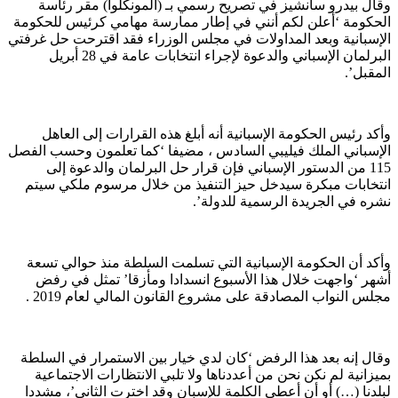
وقال بيدرو سانشيز في تصريح رسمي بـ (المونكلوا) مقر رئاسة
الحكومة ‘أعلن لكم أنني في إطار ممارسة مهامي كرئيس للحكومة
الإسبانية وبعد المداولات في مجلس الوزراء فقد اقترحت حل غرفتي
البرلمان الإسباني والدعوة لإجراء انتخابات عامة في 28 أبريل
المقبل’.
وأكد رئيس الحكومة الإسبانية أنه أبلغ هذه القرارات إلى العاهل
الإسباني الملك فيليبي السادس ، مضيفا ‘كما تعلمون وحسب الفصل
115 من الدستور الإسباني فإن قرار حل البرلمان والدعوة إلى
انتخابات مبكرة سيدخل حيز التنفيذ من خلال مرسوم ملكي سيتم
نشره في الجريدة الرسمية للدولة’.
وأكد أن الحكومة الإسبانية التي تسلمت السلطة منذ حوالي تسعة
أشهر ‘واجهت خلال هذا الأسبوع انسدادا ومأزقا’ تمثل في رفض
مجلس النواب المصادقة على مشروع القانون المالي لعام 2019 .
وقال إنه بعد هذا الرفض ‘كان لدي خيار بين الاستمرار في السلطة
بميزانية لم نكن نحن من أعددناها ولا تلبي الانتظارات الاجتماعية
لبلدنا (…) أو أن أعطي الكلمة للإسبان وقد اخترت الثاني’، مشددا