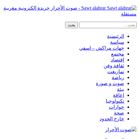
Sawt alahrar - صوت الأحرار جريدة إلكترونية مغربية
مستقلة
الرئيسية
سياسة
جهات مراكش – اسفي
مجتمع
إقتصاد
ثقافة وفن
تمازيغت
رياضة
صوت و صورة
بيئة
إعاقة
تكنولوجيا
حوارات
صحة
خارج الحدود