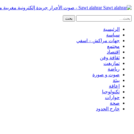
Sawt alahrar - صوت الأحرار جريدة إلكترونية مغربية مستقلة
الرئيسية
سياسة
جهات مراكش – اسفي
مجتمع
إقتصاد
ثقافة وفن
تمازيغت
رياضة
صوت و صورة
بيئة
إعاقة
تكنولوجيا
حوارات
صحة
خارج الحدود