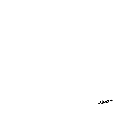
ة +صور