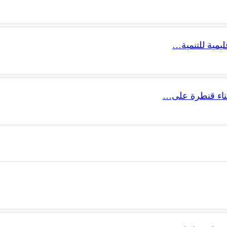
ليمية للتنمية…
 بناء قنطرة على…