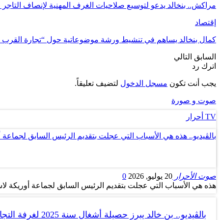
مراكش.. بنخالد يدعو لتوسيع صلاحيات الغرف المهنية لإنصاف التاجر 
إقتصاد
كمال بنخالد يساهم في تنشيط ورشة موضوعاتية حول “تجارة القرب
السابق
التالي
اترك رد
يجب أنت تكون
مسجل الدخول
لتضيف تعليقاً.
صوت و صورة
TV أحرار
بالڤيديو.. هذه هي الأسباب التي عجلت بتقديم الرئيس السابق لجماعة 
صوت الأحرار
20 يوليو, 2026
0
هذه هي الأسباب التي عجلت بتقديم الرئيس السابق لجماعة أوريكة لاس
بالڤيديو.. بن خالد يبرز حصيلة أشغال سنة 2025 لغرفة التجارة والصناعة…