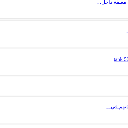
 معلقة داخل…
 فيهم في…