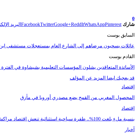
تابعوا آخر الأخبار من صوت الأحرار على Google News
0
شارك
Pinterest
WhatsApp
ReddIt
Google+
Twitter
Facebook
البريد الإلك
السابق بوست
عائلات يسحبون مرضاهم إلى الشارع العام بمستعجلات مستشفى اب
القادم بوست
الأساتذة المتعاقدين يشلون المؤسسات التعليمية بشيشاوة في الفترة 
قد يعجبك ايضا
المزيد عن المؤلف
إقتصاد
المحصول المغربي من القمح يضع مصدري أوروبا في مأزق
إقتصاد
بنسبة ملء بلغت 100%.. طفرة سياحية استثنائية تنعش اقتصاد مراكش
آخبار