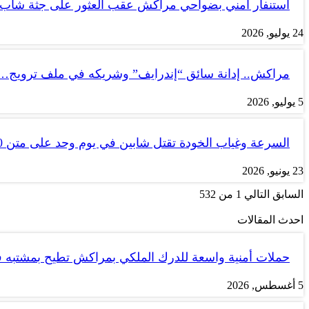
استنفار أمني بضواحي مراكش عقب العثور على جثة شاب
24 يوليو, 2026
مراكش.. إدانة سائق “إندرايف” وشريكه في ملف ترويج…
5 يوليو, 2026
السرعة وغياب الخودة تقتل شابين في يوم وحد على متن tank 50
23 يونيو, 2026
السابق
التالي
1 من 532
احدث المقالات
حملات أمنية واسعة للدرك الملكي بمراكش تطيح بمشتبه
5 أغسطس, 2026