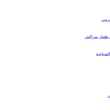
تروني
ن طفيل بمراكش
الصباحية