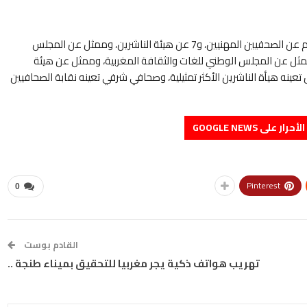
وتجدر الإشارة إلى أن المجلس الوطني للصحافة يتكون من 21 عضوا، 7 منهم عن الصحفيين المهنيين، و7 عن هيئة الناشرين، وممثل عن المجلس
ثل عن المجلس الوطني للغات والثقافة المغربية، وممثل عن هيئة
تعينه هيأة الناشرين الأكثر تمثيلية، وصحافي شرفي تعينه نقابة الصحافيين
على GOOGLE NEWS
Pinterest
0
القادم بوست
تهريب هواتف ذكية يجر مغربيا للتحقيق بميناء طنجة ..