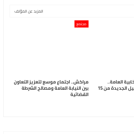
المزيد عن المؤلف
مجتمع
ابية العامة..
مراكش.. اجتماع موسع لتعزيز التعاون
تقديم طلبات التسجيل الجديدة من 15
بين النيابة العامة ومصالح الشرطة
القضائية