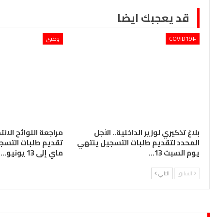
قد يعجبك ايضا
COVID19#
وطني
بلاغ تذكيري لوزير الداخلية.. الأجل
مراجعة اللوائح الانتخ
المحدد لتقديم طلبات التسجيل ينتهي
يوم السبت 13…
ماي إلى 13 يونيو…
السابق
التالي