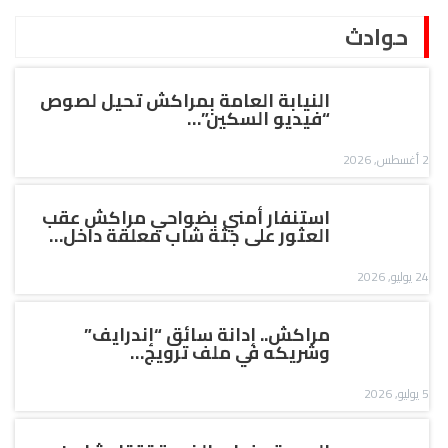
حوادث
النيابة العامة بمراكش تحيل لصوص
“فيديو السكين”…
2 أغسطس, 2026
استنفار أمني بضواحي مراكش عقب
العثور على جثة شاب معلقة داخل…
24 يوليو, 2026
مراكش.. إدانة سائق “إندرايف”
وشريكه في ملف ترويج…
5 يوليو, 2026