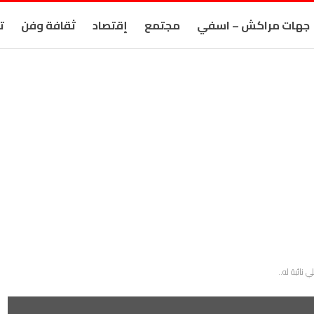
جهات مراكش – اسفي
مجتمع
إقتصاد
ثقافة وفن
ت
نائبة له..