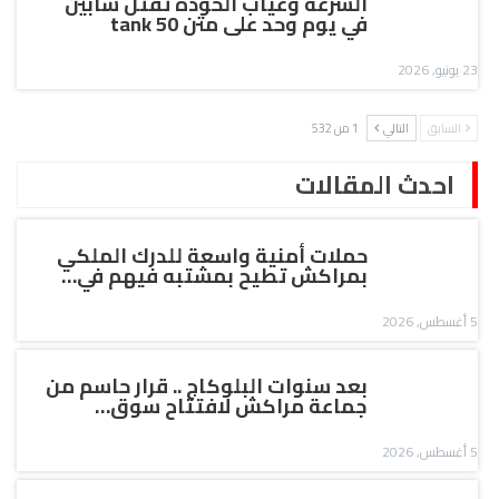
السرعة وغياب الخودة تقتل شابين
في يوم وحد على متن tank 50
23 يونيو, 2026
السابق
التالي
1 من 532
احدث المقالات
حملات أمنية واسعة للدرك الملكي
بمراكش تطيح بمشتبه فيهم في…
5 أغسطس, 2026
بعد سنوات البلوكاج .. قرار حاسم من
جماعة مراكش لافتتاح سوق…
5 أغسطس, 2026