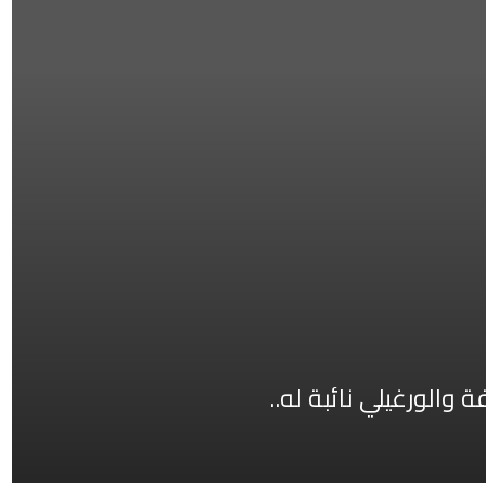
والورغيلي نائبة له..