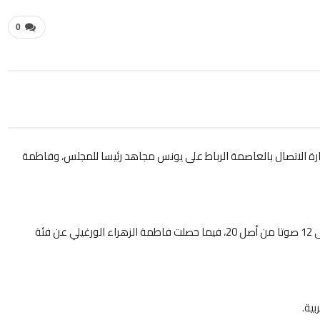
0
بالعاصمة الرباط على يونس مجاهد رئيسا للمجلس، وفاطمة
وحصد مجاهد، الذي شغل سابقا منصب رئيس النقابة الوطنية للصحافة على 12 صوتا من أصل 20، فيما حصلت فاطمة الزهراء الورغيلي عن فئة
ية.