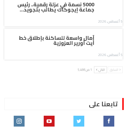
5000 نسمة في عزلة رقمية.. رئيس
جماعة إيجوكاك يطالب بتجويد…
5 أغسطس, 2026
آمال واسعة للساكنة بإطلاق خط
أيت أورير العزوزية
5 أغسطس, 2026
السابق
التالي
1 من 5٬498
تابعنا على