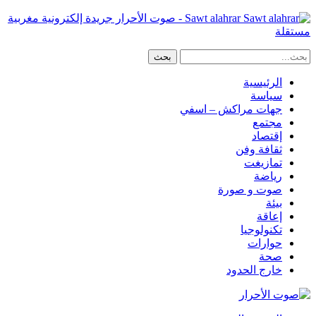
Sawt alahrar - صوت الأحرار جريدة إلكترونية مغربية
مستقلة
الرئيسية
سياسة
جهات مراكش – اسفي
مجتمع
إقتصاد
ثقافة وفن
تمازيغت
رياضة
صوت و صورة
بيئة
إعاقة
تكنولوجيا
حوارات
صحة
خارج الحدود