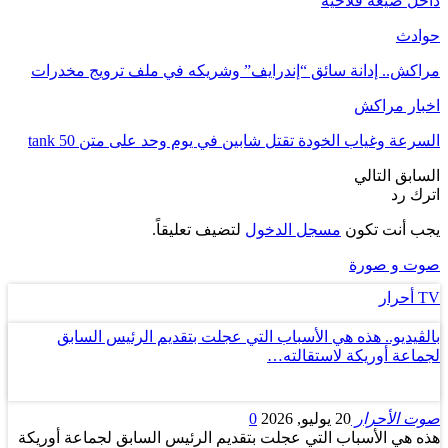
داخل ضيعة فلاحية
حوادث
مراكش.. إدانة سائق “إندرايف” وشريكه في ملف ترويج مخدرات
اخبار مراكش
السرعة وغياب الخودة تقتل شابين في يوم وحد على متن tank 50
السابق
التالي
اترك رد
يجب أنت تكون
مسجل الدخول
لتضيف تعليقاً.
صوت و صورة
TV أحرار
بالڤيديو.. هذه هي الأسباب التي عجلت بتقديم الرئيس السابق
لجماعة أوريكة لاستقالته…
صوت الأحرار
20 يوليو, 2026
0
هذه هي الأسباب التي عجلت بتقديم الرئيس السابق لجماعة أوريكة