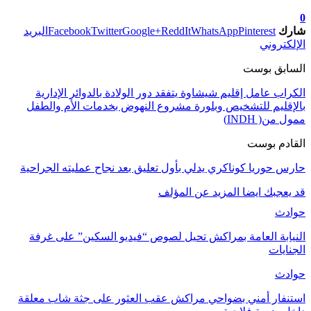
تابعوا آخر الأخبار من صوت الأحرار على Google News
0
شارك
Pinterest
WhatsApp
ReddIt
Google+
Twitter
Facebook
البريد
الإلكتروني
السابق بوست
الكراب عامل إقليم شيشاوة يتفقد دور الولادة بالدوائر الإدارية
بالإقليم للتشخيص وبلورة مشروع النهوض بخدمات الأم والطفل
ممول من( INDH)
القادم بوست
حارس حوريا كوناكري يدلي بأول تعليق بعد نجاح عمليته الجراحية
قد يعجبك ايضا
المزيد عن المؤلف
حوادث
النيابة العامة بمراكش تحيل لصوص “فيديو السكين” على غرفة
الجنايات
حوادث
استنفار أمني بضواحي مراكش عقب العثور على جثة شاب معلقة