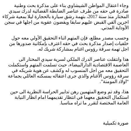
وجاء اعتقال المواطن الشيشاوي بناء على مذكرة بحث وطنية
صادرة في حقه من طرف عناصر الضابطة القضائية لدرك سيدي
المختار منذ سنة 2017، بتهمة رشق سيارة بالحجارة ليلا بمعية شركاء
اخرين القي القبض عليهم سابقا ويقضون عقوبة من اجلها في سجن
الأوداية المدني.
وحسب مصدر مطلع، فإن المتهم اثناء التحقيق الأولي معه حول
خلفيات إصدار مذكرة بحث في حقه اعترف بإمكانية صدورها من
اجل تهمة سرقة رؤوس اغنام بمشاركة شريك له.
هذا وانتقلت عناصر الدرك الملكي لسرية سيدي المختار الى
العاصمة الاقتصادية الدارالبيضاء، حيث تسلمت المتهم واستكملت
التحقيق معه من اجل المنسوب له وكشف عن هوية شريكه في
سرقة رؤوس الأغنام والذي جرى اعتقاله بمسكنه العائلي بجماعة
“اولاد المومنة”.
هذا، وقد تم وضع المتهمين رهن تدابير الحراسة النظرية الى حين
استكمال التحقيق معهما في انتظار تقديمهما امام انظار النيابة
العامة المختصة لتقرر ما تراه مناسبا.
صورة تكميلية