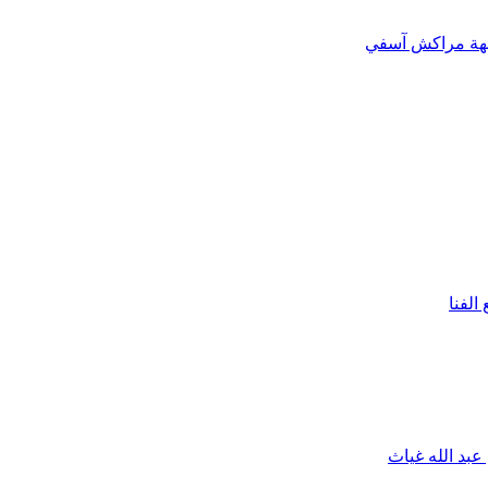
بجهة مراكش آسفي
لفنا
بد الله غياث