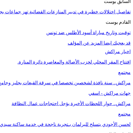
السابق بوست
تفاصيل اختلالات خطيرة في تدبير المنازعات القضائية تهز جماعات 
القادم بوست
توقيت وتاريخ مباراة أسود الأطلس ضد تونس
قد يعجبك ايضا
المزيد عن المؤلف
اخبار مراكش
افتتاح المقر المحلي لحزب الأصالة والمعاصرة دائرة المنارة.
مجتمع
مراكش.. سنة نافذة لشخصين تخصصا في سرقة القبعات بجليز وجامع ا
جهات مراكش - اسفي
مراكش.. حوار اللحظات الأخيرة يؤجل احتجاجات عمال النظافة
مجتمع
لحسن الأجودي يتسلح للبرلمان بـتجربة ناجحة في خدمة ساكنة سيدي ع