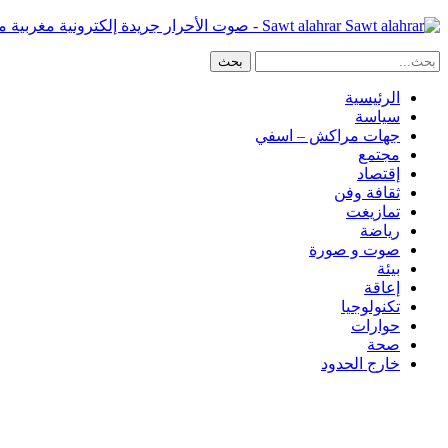
Sawt alahrar - صوت الأحرار جريدة إلكترونية مغربية مستقلة
الرئيسية
سياسة
جهات مراكش – اسفي
مجتمع
إقتصاد
ثقافة وفن
تمازيغت
رياضة
صوت و صورة
بيئة
إعاقة
تكنولوجيا
حوارات
صحة
خارج الحدود