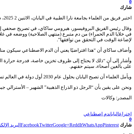
0
شارك
اختبر فريق من العلماء بجامعة نارا الطبية في اليابان، الاثنين 2 2025، دما اصطناعيا قد ينقذ ملايين الأرواح.
وقال رئيس الفريق البروفيسور، هيرومي ساكاي، في تصريح صحفي إن “
في خلايا الدم الحمراء) من دم متبرع (منتهي الصلاحية) ووضعه في غلاف 
لإضاعة الوقت في التحقق من توافقها”.
وأضاف ساكاي أن “هذا افتراضيًا يعني أن الدم الاصطناعي سيكون مناسب
وأشار إلى أن “ذلك لا يحتاج إلى ظروف تخزين خاصة، فدرجة حرارة الغ
على بالغين أصحاء، سيتم حقنهم.
ويأمل العلماء أن تصبح اليابان بحلول عام 2030 أول دولة في العالم تستخدم الدم الاصطناعي في الممارسة الطبية”.
ونحن على يقين بأن “الرجل ذو الذراع الذهبية” الشهير – الأسترالي ج
المصدر: وكالات
تابعوا آخر الأخبار من صوت الأحرار على Google News
اختراع
اليابان
دم اصطناعي
0
شارك
Pinterest
WhatsApp
ReddIt
Google+
Twitter
Facebook
البريد الإلك