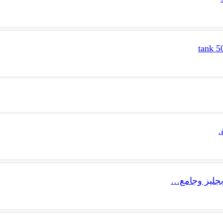
.
جليز وجامع…