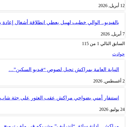
12 أبريل, 2026
بالفيديو.. الوالي خطيب لهبيل يعطي انطلاقة أشغال إعادة
7 أبريل, 2026
السابق
التالي
1 من 115
حوادث
النيابة العامة بمراكش تحيل لصوص “فيديو السكين”…
2 أغسطس, 2026
استنفار أمني بضواحي مراكش عقب العثور على جثة شاب
24 يوليو, 2026
مراكش.. إدانة سائق “إندرايف” وشريكه في ملف ترويج…