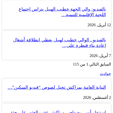
بالفيديو: والي الجهة خطيب الهبيل يتراس اجتماع
اللجنة الإقليمية للتنمية…
12 أبريل, 2026
بالفيديو.. الوالي خطيب لهبيل يعطي انطلاقة أشغال
إعادة بناء قنطرة على…
7 أبريل, 2026
السابق
التالي
1 من 115
حوادث
النيابة العامة بمراكش تحيل لصوص “فيديو السكين”…
2 أغسطس, 2026
استنفار أمني بضواحي مراكش عقب العثور على جثة