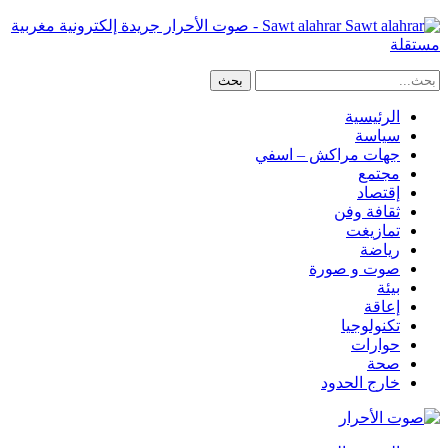
Sawt alahrar - صوت الأحرار جريدة إلكترونية مغربية
مستقلة
الرئيسية
سياسة
جهات مراكش – اسفي
مجتمع
إقتصاد
ثقافة وفن
تمازيغت
رياضة
صوت و صورة
بيئة
إعاقة
تكنولوجيا
حوارات
صحة
خارج الحدود