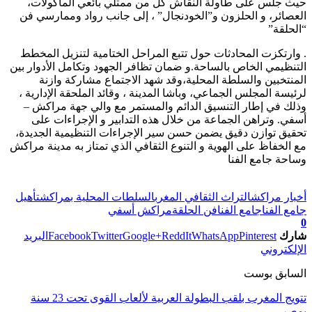
حيث جلس على طاولة النقاش كل من ممثلي بائعي المأكولات،
العصائر، و الحلزون و”الخودنجال” ، إلى جانب رواد وممارسي فن
“الحلقة”
. وارتكزت المحادثات حول تتبع المراحل الختامية لتنزيل المخطط
التنظيمي الخاص بالساحة.و ضمان تظافر الجهود وتكامل الأدوار بين
المنتخبين والسلطة المحلية،وقد شهد الاجتماع مشاركة وازنة
لرئيسة المجلس الجماعي، وباشا المدينة ، وقائد الملحقة الإدارية ،
وذلك في إطار التنسيق الدائم والمستمر مع والي جهة مراكش –
أسفي. وتراهن الجماعة من خلال هذه التدابير و الإجراءات على
تحقيق توازن دقيق يضمن حسن سير الإجراءات التنظيمية الجديدة،
مع الخفاظ على الهوية و التنوع الثقافي الذي تمتاز به مدينة مراكش
وساحة جامع الفنا
تابعوا آخر الأخبار من صوت الأحرار على Google News
أخبار مراكش
التراث الثقافي المغرب
السلطات المحلية بمراكش
تأهيل
جامع الفنا
جامع الفنا
فن الحلقة
مراكش أسفي
0
شارك
Pinterest
WhatsApp
ReddIt
Google+
Twitter
Facebook
البريد
الإلكتروني
السابق بوست
تتويج المغرب بلقب البطولة العربية لألعاب القوى تحت 23 سنة
بمصر