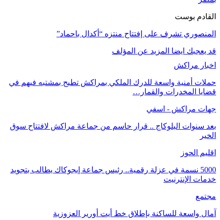
القادم بوست
المنصوري تشرف على إفتتاح منتزه “أكدال باحماد”
قد يعجبك ايضا
المزيد عن المؤلف
اخبار مراكش
حملات أمنية واسعة للدرك الملكي بمراكش تطيح بمشتبه فيهم في
قضايا المخدرات والقمار…
جهات مراكش - اسفي
بعد سنوات البلوكاج .. قرار حاسم من جماعة مراكش لافتتاح سوق
الخير
اقليم الحوز
5000 نسمة في عزلة رقمية.. رئيس جماعة إيجوكاك يطالب بتجويد
خدمات الإنترنيت
مجتمع
آمال واسعة للساكنة بإطلاق خط أيت أورير العزوزية