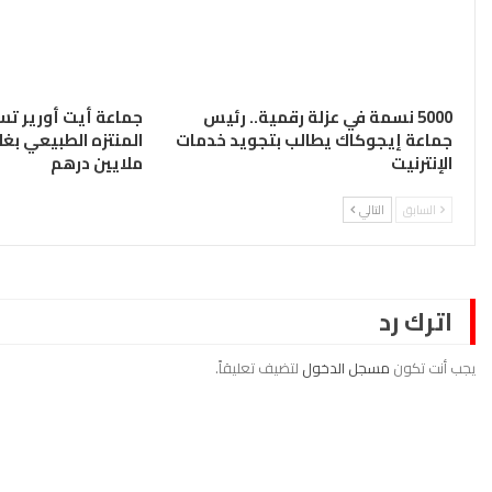
5000 نسمة في عزلة رقمية.. رئيس
جماعة أيت أورير تس
جماعة إيجوكاك يطالب بتجويد خدمات
الإنترنيت
ملايين درهم
السابق
التالي
اترك رد
يجب أنت تكون
مسجل الدخول
لتضيف تعليقاً.