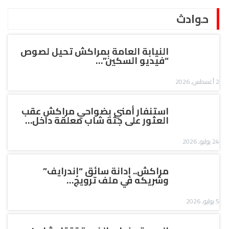
حوادث
النيابة العامة بمراكش تحيل لصوص
“فيديو السكين”…
2 أغسطس, 2026
استنفار أمني بضواحي مراكش عقب
العثور على جثة شاب معلقة داخل…
24 يوليو, 2026
مراكش.. إدانة سائق “إندرايف”
وشريكه في ملف ترويج…
5 يوليو, 2026