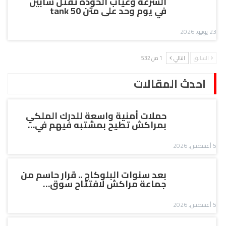
السرعة وغياب الخودة تقتل شابين
في يوم وحد على متن tank 50
23 يونيو, 2026
السابق
التالي
1 من 532
احدث المقالات
حملات أمنية واسعة للدرك الملكي
بمراكش تطيح بمشتبه فيهم في…
5 أغسطس, 2026
بعد سنوات البلوكاج .. قرار حاسم من
جماعة مراكش لافتتاح سوق…
5 أغسطس, 2026