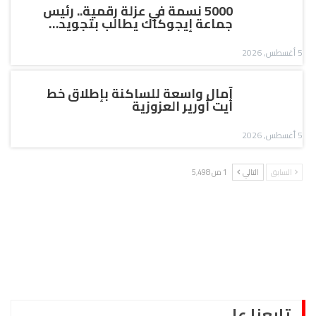
5000 نسمة في عزلة رقمية.. رئيس
جماعة إيجوكاك يطالب بتجويد…
5 أغسطس, 2026
آمال واسعة للساكنة بإطلاق خط
أيت أورير العزوزية
5 أغسطس, 2026
السابق
التالي
1 من 5٬498
تابعنا على