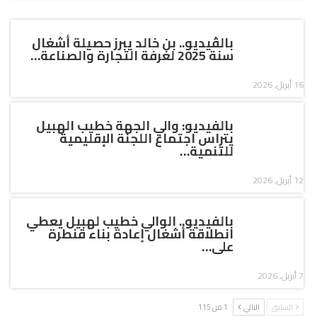
بالڤيديو.. بن خالد يبرز حصيلة أشغال
سنة 2025 لغرفة التجارة والصناعة…
16 أبريل, 2026
بالفيديو: والي الجهة خطيب الهبيل
يتراس اجتماع اللجنة الإقليمية
للتنمية…
12 أبريل, 2026
بالفيديو.. الوالي خطيب لهبيل يعطي
انطلاقة أشغال إعادة بناء قنطرة
على…
7 أبريل, 2026
السابق
التالي
1 من 115