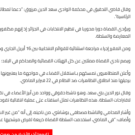
وقال قاضي التحقيق في محكمة الوادي سعد الدين مرزوق: “دعما لمطالب 
الرئاسية”.
ويؤدي القضاة دورا محوريا في تنظيم الانتخابات في الجزائر؛ إذ إنهم مكلف
المعارضة والسلطة.
ومن المقرر إجراء مراجعة استثنائية للقوائم الانتخابية بين 16 أبريل الجاري و24 منه، تحضيرا لاستحقاق الرئاسي للرابع من شهر يوليوز القادم.
ويضم نادي القضاة ممثلين عن كل الهيئات القضائية والمحاكم في البلاد
وأعلن المتظاهرون تمسكهم بـاستقلال القضاء في مواجهة ما يعتبرونها ان
برحيلها منذ انطلاق التظاهرات ضد النظام في 22 فبراير الماضي.
وقال نور الدين بني سعد، وهو ناشط حقوقي وواحد من أبرز الأعضاء في ن
لاقتراحات السلطة. هذه التظاهرات تمثل استفتاء على عملية انتقالية تقو
وأشار المحامي والناشط مصطفى بوشاشي، من ناحيته، إلى أنه “من غير السه
وأضاف: “في الماضي، استخدمت السلطة القضاة ذريعة لفرض مرشحيها عن طري
تابعوا آخر الأخبار من صوت الأحرار 