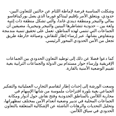
وشكلت المناسبة فرصة لإماطة اللثام عن حالتين للتعاون البين-
حدودي، ويتعلق الأمر بإقليم ليبتاكو غورما الذي يصل بوركينافاسو
بمالي والنيجر ومنطقة ديندي غاندا، والتي تشكل منطقة ذات إثنية
ولغة بين – حدودية تتشاطرها البينين والنيجر ونيجيريا، مضيفين أن
الجماعات التي تنتمي لهذه المناطق، تعمل على تحقيق تنمية مندمجة
ومتفاوض بشأنها، عبر إرساء إطار للنقاش، وصياغة خارطة طريق
تجعل من الأمن الحدودي المحور الرئيسي.
كما دعوا فضلا عن ذلك إلى توطيد التعاون الحدودي بين الجماعات
الإفريقية وإرساء حوار مستدام بين الدولة والجماعات الترابية بغية
تقييم الوضعية الأمنية بالقارة.
وسعت الورشة إلى إحداث إطار لتقاسم التجارب العملياتية والتفكير
الجماعي بغية بلورة اقتراحات ملموسة من شأنها الإسهام في
محاربة اللاأمن بالمناطق الحدودية وفتح نقاش حول أدوار ومكانة
الجماعات المحلية في تدبير وضعية انعدام الأمن بمختلف تمظهراتها،
وتحليل التحديات والرهانات الناشئة عن الإشكالية المتعلقة بالتعاون
الحدودي في سياق اللاأمن.