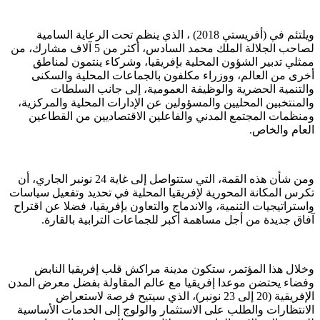
ويلتئم في (أفريستي 2018) ، الذي ينظم تحت الرعاية السامية
لصاحب الجلالة الملك محمد السادس، أكثر من 5 آلاف مشارك، من
ممثلي تدبير الشؤون المحلية بإفريقيا، وشركاء ينتمون لمناطق
أخرى من العالم، ووزراء مكلفون بالجماعات المحلية والسكنى
والتنمية الحضرية والوظيفة العمومية، إلى جانب السلطات
والمنتخبين المحليين والمسؤولين عن الإدارات المحلية والمركزية،
ومنظمات المجتمع المدني والفاعلين الاقتصاديين من القطاعين
العام والخاص.
ومن شأن هذه القمة، التي ستتواصل إلى غاية 24 نونبر الجاري، أن
تكرس المكانة المحورية لإفريقيا المحلية في تحديد وتفعيل سياسات
واستراتيجيات التنمية، والاندماج والتعاون بإفريقيا، فضلا عن اقتراح
آفاق جديدة من أجل مساهمة أكبر للجماعات الترابية بالقارة.
وخلال هذا المؤتمر، ستكون مدينة مراكش قلب إفريقيا النابض
وفضاء يحتضن موعدا إفريقيا مع عالم المقاولة بفضل معرض المدن
الإفريقية (20 إلى 23 نونبر)، الذي سيتيح فرصة لاستعراض
الانتظارات والطلب على الاستثمار والولوج إلى الخدمات الأساسية