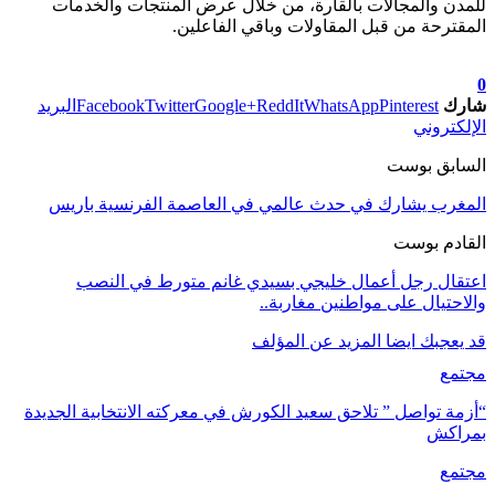
للمدن والمجالات بالقارة، من خلال عرض المنتجات والخدمات
المقترحة من قبل المقاولات وباقي الفاعلين.
تابعوا آخر الأخبار من صوت الأحرار على Google News
0
شارك
Pinterest
WhatsApp
ReddIt
Google+
Twitter
Facebook
البريد
الإلكتروني
السابق بوست
المغرب يشارك في حدث عالمي في العاصمة الفرنسية باريس
القادم بوست
اعتقال رجل أعمال خليجي بسيدي غانم متورط في النصب
والاحتيال على مواطنين مغاربة..
قد يعجبك ايضا
المزيد عن المؤلف
مجتمع
“أزمة تواصل ” تلاحق سعيد الكورش في معركته الانتخابية الجديدة
بمراكش
مجتمع