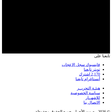
تابعنا على
فايسبوك
سجل الاعجاب
تويتر
تابعنا
2,170
اشترك
أنستاغرام
تابعنا
هيئـة التحريــر
سياسة الخصوصية
للإشهــار
الاتصال بنا
© 2026 - صوت الأحرار. جميع الحقوق محفوظة.