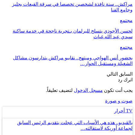
مراكش.. سنة نافذة لشخصين تخصصا في سرقة القبعات بجليز
وجامع الفنا
مجتمع
لحسن الأجودي يتسلح للبرلمان بـتجربة ناجحة في خدمة ساكنة
سيدي عبد الله غياث
مجتمع
بحضور أنس الهواجي ومبتهج.. نقابيو مراكش يتدارسون مشاكل
الشغيلة ومستقبل الحوار…
السابق
التالي
اترك رد
يجب أنت تكون
مسجل الدخول
لتضيف تعليقاً.
صوت و صورة
TV أحرار
بالڤيديو.. هذه هي الأسباب التي عجلت بتقديم الرئيس السابق
لجماعة أوريكة لاستقالته…