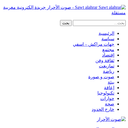
Sawt alahrar - صوت الأحرار جريدة إلكترونية مغربية
مستقلة
الرئيسية
سياسة
جهات مراكش – اسفي
مجتمع
إقتصاد
ثقافة وفن
تمازيغت
رياضة
صوت و صورة
بيئة
إعاقة
تكنولوجيا
حوارات
صحة
خارج الحدود