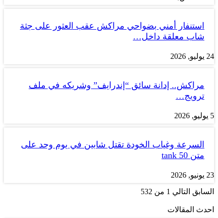
استنفار أمني بضواحي مراكش عقب العثور على جثة
شاب معلقة داخل…
24 يوليو, 2026
مراكش.. إدانة سائق “إندرايف” وشريكه في ملف
ترويج…
5 يوليو, 2026
السرعة وغياب الخودة تقتل شابين في يوم وحد على
متن tank 50
23 يونيو, 2026
السابق
التالي
1 من 532
احدث المقالات