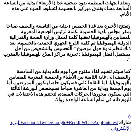
وتعقد الجهات المنظمة ندوة صحفية غدا ( الأربعاء ) بداية من الساعة
السابعة مساء بفندق ميركير بالحسيمة لتسليط الضوء على هذه
الأيام.
وتفتتح الأخيرة بعد غد ( الخميس ) بداية من التاسعة والنصف صباحا
بمقر مجلس بلدية الحسيمة بكلمة لرئيس الجمعية المغربية
للمصابين بالهيموفيليا تعقبها كلمة لممثل وزارة الصحة والفدرالية
الدولية للهيموفيليا ثم كلمة الفرع الجهوي للجمعية بالحسيمة. بعد
ذلك تنظم ندوة حول موضوع ” التحسيس والتشخيص من أجل
مستقبل أفضل للهيموفيليا : تجربة مراكز العلاج للهيموفيليا بالمغرب
“.
كما سيتم تنظيم لقاء مفتوح في اليوم ذاته بداية من السادسة
والنصف الى غاية الثامنة بين الأطباء والجمعية المغربية للمصابين
بالهيموفيليا، اما اللقاء الثاني فسيكون خاصا بتكوين الممرضين. اما
يوم الجمعة وبداية من العاشرة صباحا فسيخصص للورشة الثالثة
التي سيكون محورها الحركات المنقذة، لتختتم هذه الاحتفالات في
اليوم ذاته في تمام الساعة الواحدة زوالا.
تابعوا آخر الأخبار من صوت الأحرار على Google News
0
شارك
Pinterest
WhatsApp
ReddIt
Google+
Twitter
Facebook
البريد
الإلكتروني