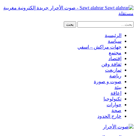
Sawt alahrar - صوت الأحرار جريدة إلكترونية مغربية
مستقلة
الرئيسية
سياسة
جهات مراكش – اسفي
مجتمع
إقتصاد
ثقافة وفن
تمازيغت
رياضة
صوت و صورة
بيئة
إعاقة
تكنولوجيا
حوارات
صحة
خارج الحدود