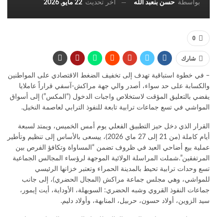
آخر تحديث
22 مايو, 2026
بواسطة
حسن بنعبد الله
0
شارك
– في خطوة استباقية تهدف إلى تخفيف الضغط الاقتصادي على المواطنين
والكسابة على حد سواء، أصدر والي جهة مراكش-آسفي قراراً عاملايا
يقضي بالتعليق المؤقت لاستخلاص واجبات الدخول (“المكس”) إلى أسواق
المواشي في تسع جماعات ترابية تابعة للنفوذ الترابي لعاصمة النخيل.
القرار الذي دخل حيز التطبيق الفعلي يوم أمس الخميس، ويمتد لسبعة
أيام كاملة (من 21 إلى 27 ماي 2026)، ييسعى بالأساس إلى تنظيم وتأطير
عملية بيع أضاحي العيد في ظروف تضمن “المساواة وتكافؤ الفرص بين
المرتفقين”.شملت المراسلة الولائية الموجهة لرؤساء المجالس الجماعية
تسع وحدات ترابية تحيط بالمدينة الحمراء وتعتبر خزانها الرئيسي
للمواشي، وهي مجلس جماعة مراكش (المجال الحضري)، إلى جانب
جماعات النفوذ القروي وشبه الحضري: السويهلة، الأوداية، أيت إيمور،
سيد الزوين، أولاد حسون، حربيل، المنابهة، وأولاد دليم.