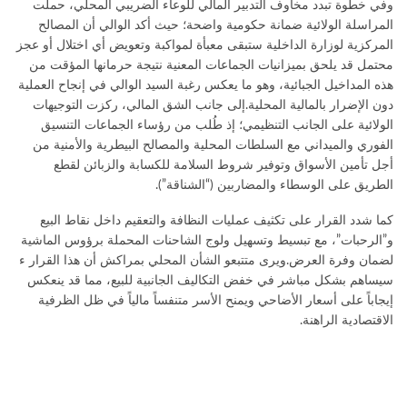
وفي خطوة تبدد مخاوف التدبير المالي للوعاء الضريبي المحلي، حملت
المراسلة الولائية ضمانة حكومية واضحة؛ حيث أكد الوالي أن المصالح
المركزية لوزارة الداخلية ستبقى معبأة لمواكبة وتعويض أي اختلال أو عجز
محتمل قد يلحق بميزانيات الجماعات المعنية نتيجة حرمانها المؤقت من
هذه المداخيل الجبائية، وهو ما يعكس رغبة السيد الوالي في إنجاح العملية
دون الإضرار بالمالية المحلية.إلى جانب الشق المالي، ركزت التوجيهات
الولائية على الجانب التنظيمي؛ إذ طُلب من رؤساء الجماعات التنسيق
الفوري والميداني مع السلطات المحلية والمصالح البيطرية والأمنية من
أجل تأمين الأسواق وتوفير شروط السلامة للكسابة والزبائن لقطع
الطريق على الوسطاء والمضاربين (“الشناقة”).
كما شدد القرار على تكثيف عمليات النظافة والتعقيم داخل نقاط البيع
و”الرحبات”، مع تبسيط وتسهيل ولوج الشاحنات المحملة برؤوس الماشية
لضمان وفرة العرض.ويرى متتبعو الشأن المحلي بمراكش أن هذا القرار ء
سيساهم بشكل مباشر في خفض التكاليف الجانبية للبيع، مما قد ينعكس
إيجاباً على أسعار الأضاحي ويمنح الأسر متنفساً مالياً في ظل الظرفية
الاقتصادية الراهنة.
تابعوا آخر الأخبار من صوت الأحرار على GOOGLE NEWS