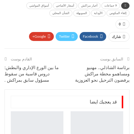
9 جماعات
أخبار مراكش
أسعار الأضاحي
أسواق المواشي
إلغاء المكوس
الأوداية
السويهلة
الشأن المحلي
0
Google+
Twitter
Facebook
شارك
Pinterest
WhatsApp
ReddIt
البريد الإلكتروني
السابق بوست
القادم بوست
برئاسة الشاذلي.. مهنيو
ما بين الورع الإداري والبطش:
ومساهمو محطة مراكش
دروس قاسية من سقوط
يرفضون الترحيل نحو العزوزية
مسؤول سابق بمراكش .
قد يعجبك ايضا