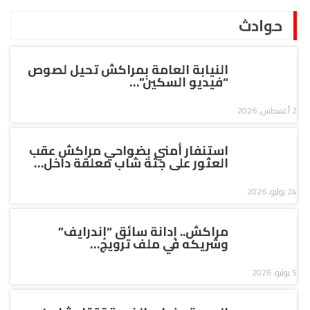
حوادث
النيابة العامة بمراكش تحيل لصوص
“فيديو السكين”…
2 أغسطس, 2026
استنفار أمني بضواحي مراكش عقب
العثور على جثة شاب معلقة داخل…
24 يوليو, 2026
مراكش.. إدانة سائق “إندرايف”
وشريكه في ملف ترويج…
5 يوليو, 2026