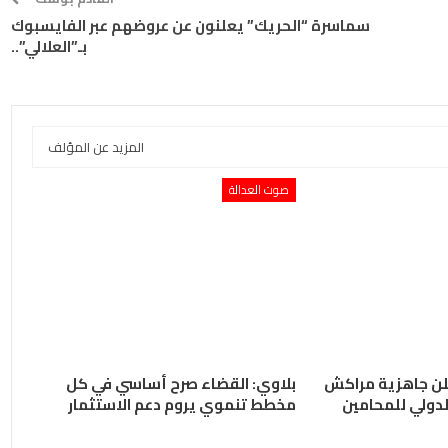
سماسرة “الحريك” يعلنون عن عروضهم عبر الفايسبوك
بـ”العلالي”..
المزيد عن المؤلف
صوت العدالة
علن جاهزية مراكش
بلاوي: القضاء صرح أساسي في كل
مخطط تنموي يروم دعم الاستثمار