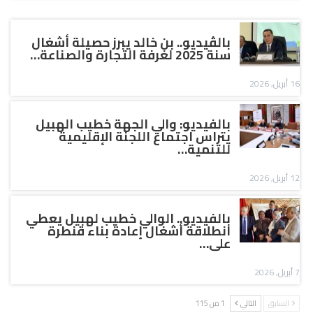
بالڤيديو.. بن خالد يبرز حصيلة أشغال
سنة 2025 لغرفة التجارة والصناعة…
16 أبريل, 2026
بالفيديو: والي الجهة خطيب الهبيل
يتراس اجتماع اللجنة الإقليمية
للتنمية…
12 أبريل, 2026
بالفيديو.. الوالي خطيب لهبيل يعطي
انطلاقة أشغال إعادة بناء قنطرة
على…
7 أبريل, 2026
السابق
التالي
1 من 115