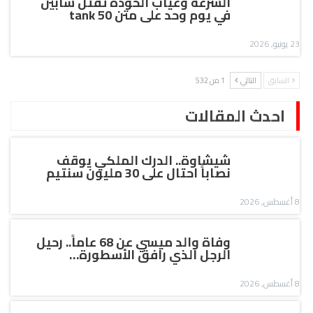
السرعة وغياب الخودة تقتل شابين
في يوم وحد على متن tank 50
23 يونيو, 2026
السابق
التالي
1 من 532
احدث المقالات
شيشاوة.. الدرك الملكي يوقف
نصاباً احتال على 30 مليون سنتيم
8 أغسطس, 2026
وفاة والد ميسي عن 68 عاماً.. رحيل
الرجل الذي رافق الأسطورة…
8 أغسطس, 2026