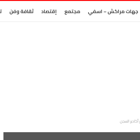
جهات مراكش – اسفي
مجتمع
إقتصاد
ثقافة وفن
ت
أكادير السجن