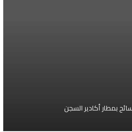
ئح بمطار أكادير السجن