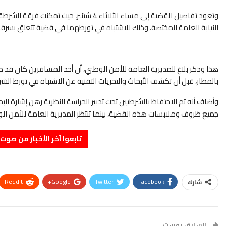
وتعود تفاصيل القضية إلى مساء الثلاثاء 4 ش
النيابة العامة المختصة، وذلك للاشتباه في تورطهما في قضية تتعلق بسرقة
هذا وذكر بلاغ للمديرية العامة للأمن الوطني، أن أحد المسافرين كان قد 
بالمطار، قبل أن تكشف الأبحاث والتحريات التقنية عن الاشتباه في تورط الش
وأضاف أنه تم الاحتفاظ بالشرطيين تحت تدبير الحراسة النظرية رهن إشارة ا
جميع ظروف وملابسات هذه القضية، بينما تنتظر المديرية العامة للأمن الوط
تابعوا آخر الأخبار من صوت الأحرار 
ReddIt
Google+
Twitter
Facebook
شارك
السابق بوست