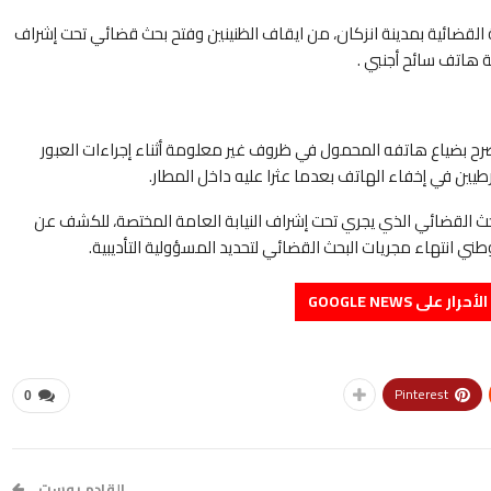
تنبر، حيث تمكنت فرقة الشرطة القضائية بمدينة انزكان، من ايقاف الظنينين وفتح بحث قضائي تحت إشراف
 هاتف سائح أجنبي .
صرح بضياع هاتفه المحمول في ظروف غير معلومة أثناء إجراءات العبور
رطيين في إخفاء الهاتف بعدما عثرا عليه داخل المطار.
لبحث القضائي الذي يجري تحت إشراف النيابة العامة المختصة، للكشف عن
ني انتهاء مجريات البحث القضائي لتحديد المسؤولية التأديبية.
على GOOGLE NEWS
Pinterest
0
القادم بوست