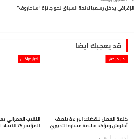
الزفزافي يدخل رسميا لائحة السباق نحو جائزة “ساخاروف”
قد يعجبك ايضا
اخبار مراكش
اخبار مراكش
كلمة الفصل للقضاء: البراءة تنصف
النقيب العمراني ي
أحلوش وتؤكد سلامة مساره التدبيري
للمؤتمر 75 للاتحاد الدولي للمحامين
السابق
التالي