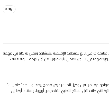
0
متابعة شرطي تابع للمنطقة الإقليمية بشيشاوة وزميل له كانا في مهمة
 في إطار عملية “مرحبا 2018″، في حالة اعتقال وإيداعهما في السجن المحلي بأيت ملول، من أجل تهمة سرقة هاتف
 تمت مواجهتهما من قبل وكيل الملك بقرص مدمج يرصد بواسطة “كاميرات”
 التي كانت تقل السائح الأجنبي القادم من أوروبا، واستنادا أيضا إلى