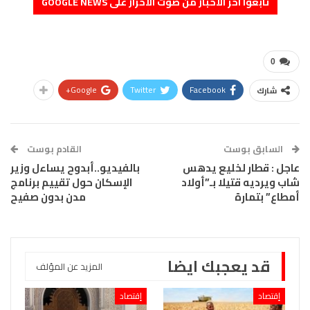
تابعوا آخر الأخبار من صوت الأحرار على GOOGLE NEWS
0
Google+
Twitter
Facebook
شارك
السابق بوست
القادم بوست
عاجل : قطار لخليع يدهس
بالفيديو..أبدوح يساءل وزير
شاب ويرديه قتيلا بـ”أولاد
الإسكان حول تقييم برنامج
أمطاع” بتمارة
مدن بدون صفيح
قد يعجبك ايضا
المزيد عن المؤلف
إقتصاد
إقتصاد