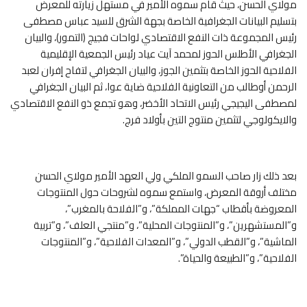
مولاي الحسن، حيث قام سموه الأمير في مستهل زيارته للمعرض
بتسليم البيانات الجغرافية الخاصة بجهة الشرق للسيد عباس مصطفى
رئيس المجموعة ذات النفع الاقتصادي لواحات فجيج (التمور)، والبيان
الجغرافي الأطلس الحوز لمحمد آيت عياد رئيس الجمعية الإقليمية
الفلاحية الحوز الخاصة بتثمين الجوز، والبيان الجغرافي لتفاح إفران لعبد
الرحمن أوطالب من التعاونية الفلاحية ضاية عوا، ثم البيان الجغرافي
لمصطفى اليجيجي رئيس الاتحاد الأخضر، وهو تجمع ذو النفع الاقتصادي
والايكولوجي لتثمين منتوج التين بأولاد فرج.
بعد ذلك زار صاحب السمو الملكي ولي العهد الأمير مولاي الحسن
مختلف أروقة المعرض، واستمع سموه لشروحات حول المنتوجات
المعروضة بأقطاب “جهات المملكة”، و”الفلاحة بالمغرب”،
و”المستشهرين”، و”المنتوجات المحلية”، و”منتجي العلف”، و”تربية
الماشية”، و”القطب الدولي”، و”المعدات الفلاحية”، و”المنتوجات
الفلاحية”، و”الطبيعة والحياة”.