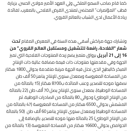
كما قام صاحب السمو الملكي ولي العهد الأمير مولاي الحسن، بزيارة
قطب “المؤتمرات” المحتضن لمنتدى القرض الفلاحي بالمغرب، لفائدة
ريادة الأعمال لدى الشباب بالعالم القروي.
وتشارك جهة مراكش أسفي هذه السنة في المعرض المقام
تحت
شعار “الفلاحة، رافعة للتشغيل ومستقبل العالم القروي”
من
16 إلى 21 أبريل
برواق متميز يضم زبدة المنتوجات الفلاحية التي تميز
الجهة وفي مقدمتها منتوجات ذات قيمة مضافة عالية ذات الإنتاج
المبكر كالبطيخ الذي تحتل فيه الجهة مرتبة متقدمة بحوالي 1800 هكتار
من المساحة المغروسة وبمعدل سنوي للإنتاج يناهز 50 ألف طن
نصفها موجه للتصدير، وعنب المائدة ب8700 هكتار (15 بالمائة من
المساحة الوطنية)، بمعدل سنوي للإنتاج يصل 70 ألف طن (22 بالمائة
من الإنتاج الوطني) وحوالي 80 بالمائة من الصادرات الوطنية، ثم
المشمش بحوالي 6500 هكتار من المساحة المغروسة (47 بالمائة من
المساحة الوطنية) وبمعدل سنوي للإنتاج يناهز 60 ألف طن (50 بالمائة
من الإنتاج الوطني) 25 بالمائة منها موجه للتصدير، بالإضافة إلى
الحوامض بحوالي 16600 هكتار من المساحة المغروسة (13 بالمائة من