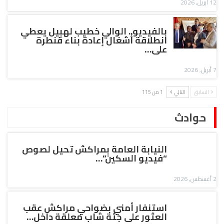
12 أبريل, 2026
بالفيديو.. الوالي خطيب لهبيل يعطي
انطلاقة أشغال إعادة بناء قنطرة
على…
7 أبريل, 2026
السابق
التالي
1 من 115
حوادث
النيابة العامة بمراكش تحيل لصوص
“فيديو السكين”…
2 أغسطس, 2026
استنفار أمني بضواحي مراكش عقب
العثور على جثة شاب معلقة داخل…