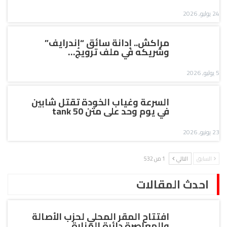
24 يوليو, 2026
مراكش.. إدانة سائق “إندرايف”
وشريكه في ملف ترويج…
5 يوليو, 2026
السرعة وغياب الخودة تقتل شابين
في يوم وحد على متن tank 50
23 يونيو, 2026
السابق
التالي
1 من 532
احدث المقالات
افتتاح المقر المحلي لحزب الأصالة
والمعاصرة دائرة المنارة.