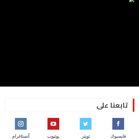
تابعنا على
فايسبوك
تويتر
يوتيوب
أنستاغرام