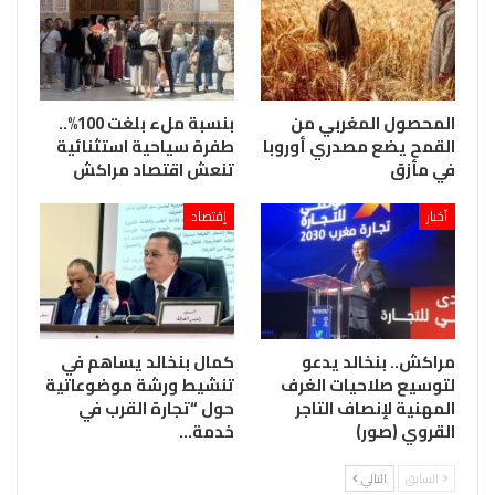
المحصول المغربي من
بنسبة ملء بلغت 100%..
القمح يضع مصدري أوروبا
طفرة سياحية استثنائية
في مأزق
تنعش اقتصاد مراكش
آخبار
إقتصاد
مراكش.. بنخالد يدعو
كمال بنخالد يساهم في
لتوسيع صلاحيات الغرف
تنشيط ورشة موضوعاتية
المهنية لإنصاف التاجر
حول “تجارة القرب في
القروي (صور)
خدمة…
السابق
التالي