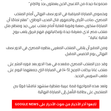
مجموعة جيدة من اللاعبين الذين يعملون بجد والتزام.”
وبخصوص المباراة المرتقبة في الدور نصف النهائي أمام المنتخب
المصري، صاحب الأرض والجمهور، قال المدرب الوطني: “نعلم تمامًا أن
المباراة ستكون صعبة وقوية للغاية أمام منتخب عربي جيد ومنظم مثل
منتخب مصر. لدي معرفة جيدة بإمكانياتهم، فهم فريق يلعب بروح
قتالية عالية.”
ومن المقرر أن يلتقي المنتخب المغربي بنظيره المصري في الدور نصف
النهائي يوم الخميس المقبل.
وقد حجز المنتخب المصري مقعده في هذا الدور بعد فوزه المثير على
منتخب غانا بركلات الترجيح (5-4) في المباراة التي جمعتهما اليوم على
ملعب السويس الجديد.
وتعد هذه المواجهة قمة عربية منتظرة ستشهد تنافسًا قويًا بين
المنتخبين على بطاقة التأهل إلى المباراة النهائية
تابعوا آخر الأخبار من صوت الأحرار على GOOGLE NEWS