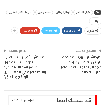
أشبال الأطلس
الإطار الوطني
محمد وهبي
مدرب المنتخب المغربي
0
Google+
Twitter
Facebook
شارك
السابق بوست
القادم بوست
كارداشيان تروي لمحكمة
مراكش.. أوزين يشارك في
باريس تفاصيل سرقة
ندوة سياسية حول
مجوهراتها وتسامح الفاعل
“السياسة الاقتصادية
رغم “الصدمة”
والاجتماعية في المغرب بين
الواقع والآفاق”
قد يعجبك ايضا
المزيد عن المؤلف