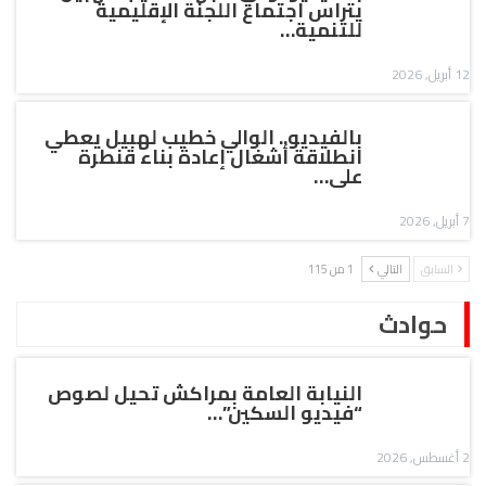
يتراس اجتماع اللجنة الإقليمية
للتنمية…
12 أبريل, 2026
بالفيديو.. الوالي خطيب لهبيل يعطي
انطلاقة أشغال إعادة بناء قنطرة
على…
7 أبريل, 2026
السابق
التالي
1 من 115
حوادث
النيابة العامة بمراكش تحيل لصوص
“فيديو السكين”…
2 أغسطس, 2026