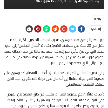
آخر تحديث
15 مايو, 2025
بواسطة
صوت الأحرار
0
شارك
عبر الإطار الوطني محمد وهبي، مدرب المنتخب المغربي لكرة القدم
لأقل من 20 سنة، عن سعادته الكبيرة بقيادة “أشبال الأطلس” إلى الدور
نصف النهائي من كأس أمم إفريقيا المقامة حاليًا في مصر، وذلك عقب
تحقيق فوز صعب وثمين على منتخب سيراليون بهدف نظيف في مباراة
ربع النهائي التي جمعتهما اليوم الإثنين.
وفي تصريحاته خلال الندوة الصحفية التي أعقبت الانتصار، أكد وهبي على
صعوبة المواجهة، مشيرًا إلى أنه كان على دراية بالمستوى الجيد الذي
يمتلكه المنتخب السيراليوني.
وأضاف قائلًا: “رغم صعوبة المباراة، تمكننا من خلق العديد من الفرص،
وفي النهاية حققنا الفوز. أنا سعيد جدًا بالتأهل إلى كأس العالم، وهذا
إنجاز مهم، ولكن طموحنا لا يتوقف هنا ونتطلع لتحقيق المزيد. لدينا