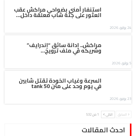
استنفار أمني بضواحي مراكش عقب
العثور على جثة شاب معلقة داخل…
24 يوليو, 2026
مراكش.. إدانة سائق “إندرايف”
وشريكه في ملف ترويج…
5 يوليو, 2026
السرعة وغياب الخودة تقتل شابين
في يوم وحد على متن tank 50
23 يونيو, 2026
السابق
التالي
1 من 532
احدث المقالات