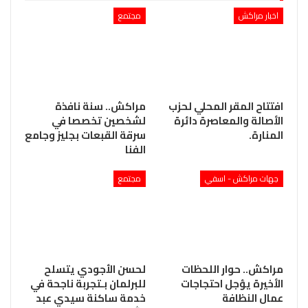
اخبار مراكش
مجتمع
افتتاح المقر المحلي لحزب
مراكش.. سنة نافذة
الأصالة والمعاصرة دائرة
لشخصين تخصصا في
المنارة.
سرقة القبعات بجليز وجامع
الفنا
جهات مراكش - اسفي
مجتمع
مراكش.. حوار اللحظات
لحسن الأجودي يتسلح
الأخيرة يؤجل احتجاجات
للبرلمان بـتجربة ناجحة في
عمال النظافة
خدمة ساكنة سيدي عبد