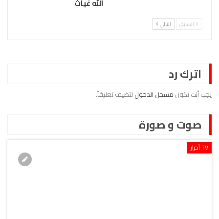
الله غياث
السابق
التالي
اترك رد
يجب أنت تكون
مسجل الدخول
لتضيف تعليقاً.
صوت و صورة
TV أحرار