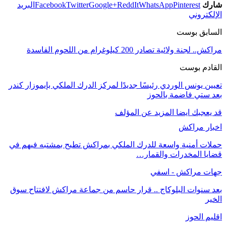
شارك
Pinterest
WhatsApp
ReddIt
Google+
Twitter
Facebook
البريد
الإلكتروني
السابق بوست
مراكش.. لجنة ولائية تصادر 200 كيلوغرام من اللحوم الفاسدة
القادم بوست
تعيين يونس الوردي رئيسًا جديدًا لمركز الدرك الملكي بإيموزار كندر
بعد ستي فاضمة بالحوز
قد يعجبك ايضا
المزيد عن المؤلف
اخبار مراكش
حملات أمنية واسعة للدرك الملكي بمراكش تطيح بمشتبه فيهم في
قضايا المخدرات والقمار…
جهات مراكش - اسفي
بعد سنوات البلوكاج .. قرار حاسم من جماعة مراكش لافتتاح سوق
الخير
اقليم الحوز