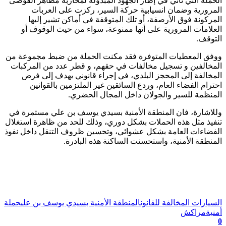
الحملة التي تأتي في إطار الجهود المبذولة لمحاربة مظاهر الفوضى
المرورية وضمان انسيابية حركة السير، ركزت على العربات
المركونة فوق الأرصفة، أو تلك المتوقفة في أماكن تشير إليها
العلامات المرورية على أنها ممنوعة، سواء من حيث الوقوف أو
التوقف.
ووفق المعطيات المتوفرة فقد مكنت الحملة من ضبط مجموعة من
المخالفين و تسجيل مخالفات في حقهم، و قطر عدد من المركبات
المخالفة إلى المحجز البلدي، في إجراء قانوني يهدف إلى فرض
احترام الفضاء العام، وردع السائقين غير الملتزمين بالقوانين
المنظمة للسير والجولان داخل المجال الحضري.
وللاشارة، فان المنطقة الأمنية بسيدي يوسف بن علي مستمرة في
تنفيذ مثل هذه الحملات بشكل دوري، وذلك للحد من ظاهرة استغلال
الفضاءات العامة بشكل عشوائي، وتحسين ظروف التنقل داخل نفوذ
المنطقة الأمنية، واستحسنت الساكنة هذه البادرة.
تابعوا آخر الأخبار من صوت الأحرار على Google News
السيارات المخالفة للقانون
المنطقة الأمنية بسيدي يوسف بن علي
حملة
أمنية
مراكش
0