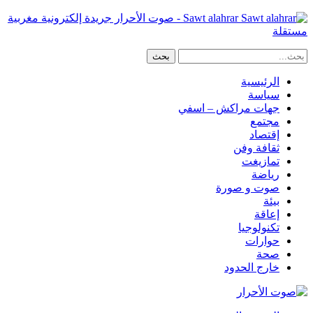
Sawt alahrar - صوت الأحرار جريدة إلكترونية مغربية
مستقلة
الرئيسية
سياسة
جهات مراكش – اسفي
مجتمع
إقتصاد
ثقافة وفن
تمازيغت
رياضة
صوت و صورة
بيئة
إعاقة
تكنولوجيا
حوارات
صحة
خارج الحدود