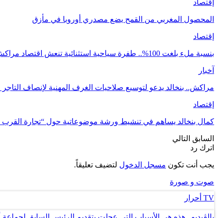
إقتصاد
المحصول المغربي من القمح يضع مصدري أوروبا في مأزق
إقتصاد
بنسبة ملء بلغت 100%.. طفرة سياحية استثنائية تنعش اقتصاد مراكش
آخبار
مراكش.. بنخالد يدعو لتوسيع صلاحيات الغرف المهنية لإنصاف التاجر 
إقتصاد
كمال بنخالد يساهم في تنشيط ورشة موضوعاتية حول “تجارة القرب
السابق
التالي
اترك رد
يجب أنت تكون
مسجل الدخول
لتضيف تعليقاً.
صوت و صورة
TV أحرار
بالڤيديو.. هذه هي الأسباب التي عجلت بتقديم الرئيس السابق لجماعة 