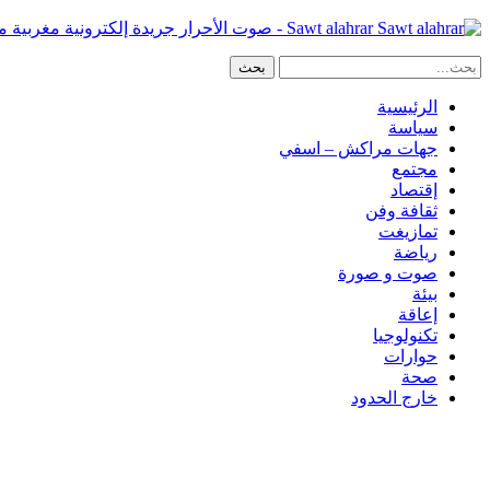
Sawt alahrar - صوت الأحرار جريدة إلكترونية مغربية مستقلة
الرئيسية
سياسة
جهات مراكش – اسفي
مجتمع
إقتصاد
ثقافة وفن
تمازيغت
رياضة
صوت و صورة
بيئة
إعاقة
تكنولوجيا
حوارات
صحة
خارج الحدود