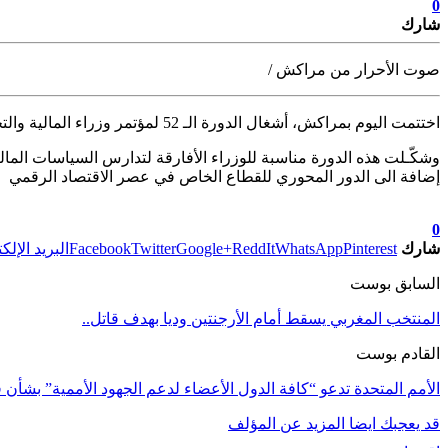
0
شارك
صوت الأحرار من مراكش /
اختتمت اليوم بمراكش، أشغال الدورة الـ 52 لمؤتمر وزراء المالية والتخطيط
إضافة الى الدور المحوري للقطاع الخاص في عصر الاقتصاد الرقمي
تابعوا آخر الأخبار من صوت الأحرار على Google News
0
شارك
Pinterest
WhatsApp
ReddIt
Google+
Twitter
Facebook
البريد الإلك
السابق بوست
المنتخب المغربي يسقط أمام الأرجنتين وديا بهدف قاتل..
القادم بوست
الأمم المتحدة تدعو “كافة الدول الأعضاء لدعم الجهود الأممية” بشأن 
قد يعجبك ايضا
المزيد عن المؤلف