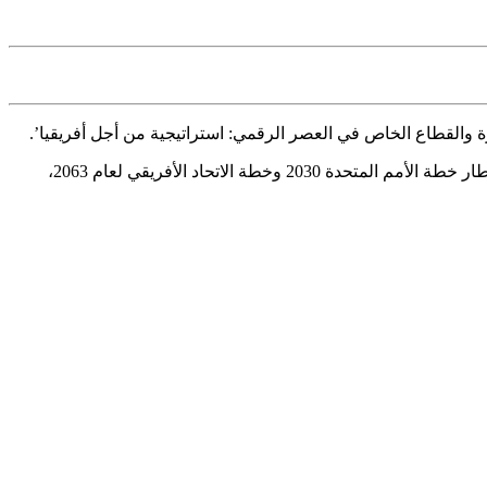
ارة والقطاع الخاص في العصر الرقمي: استراتيجية من أجل أفريقيا’.
وشكّـلت هذه الدورة مناسبة للوزراء الأفارقة لتدارس السياسات المالية الضرورية لتنفيذ مشروع منطقة التبادل الحر القارية الافريقية، في إطار خطة الأمم المتحدة 2030 وخطة الاتحاد الأفريقي لعام 2063،