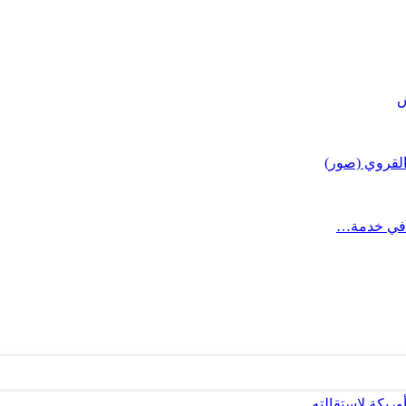
القروي (صور)
 في خدمة…
أوريكة لاستقالته…