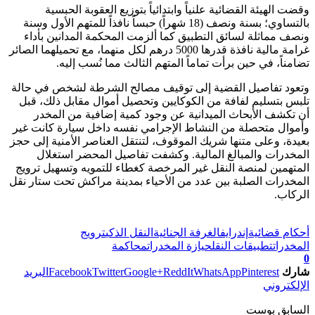
وقضت الهيئة القضائية علنياً وابتدائياً بتوزيع العقوبة الحبسية
بالتساوي؛ بسنة ونصف (18 شهراً) حبساً نافذاً للمتهم الأول وسنة
ونصف مماثلة لسائق التطبيق كما ألزمت المحكمة المدانين بأداء
غرامة مالية نافذة قدرها 5000 درهم لكل منهما، مع تحميلهما الصائر
تضامناً، في حين برأت تماماً المتهم الثالث مما نُسب إليه.
وتعود تفاصيل القضية إلى توقيف مصالح الشرطة لشخص في حالة
تلبس بتسليم لفافة من الكوكايين وتحصيل أموال مقابل ذلك، قبل
أن تكشف الأبحاث الميدانية عن وجود كمية إضافية من المخدر
وأموال متحصلة من النشاط الإجرامي نفسه داخل سيارة كانت غير
بعيدة، وعلى متنها شريك الموقوف، لتنتقل العناصر الأمنية إلى حجز
المخدرات والمبالغ المالية. وكشفت تفاصيل المحضر استغلال
المتهمين لمنصة النقل غير المرخصة كغطاء للتمويه وتسهيل ترويج
المخدرات الصلبة بين عدد من الأحياء بمدينة مراكش تحت ستار نقل
الركاب.
تابعوا آخر الأخبار من صوت الأحرار على Google News
أحكام قضائية
إندرايف
الغرفة الجنائية
النقل الذكي
ترويج
المخدرات
تطبيقات النقل
حيازة المخدرات
محاكمة
0
شارك
Pinterest
WhatsApp
ReddIt
Google+
Twitter
Facebook
البريد
الإلكتروني
السابق بوست