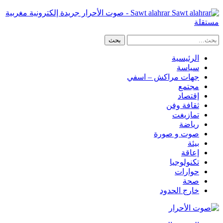
Sawt alahrar - صوت الأحرار جريدة إلكترونية مغربية
مستقلة
الرئيسية
سياسة
جهات مراكش – اسفي
مجتمع
إقتصاد
ثقافة وفن
تمازيغت
رياضة
صوت و صورة
بيئة
إعاقة
تكنولوجيا
حوارات
صحة
خارج الحدود