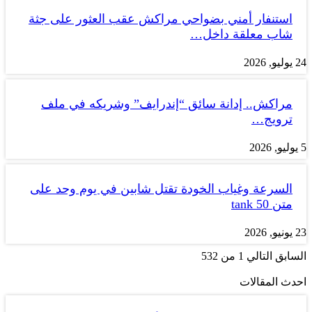
استنفار أمني بضواحي مراكش عقب العثور على جثة
شاب معلقة داخل…
24 يوليو, 2026
مراكش.. إدانة سائق “إندرايف” وشريكه في ملف
ترويج…
5 يوليو, 2026
السرعة وغياب الخودة تقتل شابين في يوم وحد على
متن tank 50
23 يونيو, 2026
السابق
التالي
1 من 532
احدث المقالات