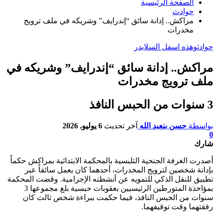
الصفحة الرئيسية
حوادث
مراكش.. إدانة سائق “إندرايف” وشريكه في ملف ترويج
مخدرات
حوادث
وهذه اسفل السلايدر
مراكش.. إدانة سائق “إندرايف” وشريكه في
ملف ترويج مخدرات
3 سنوات من الحبس النافذ
بواسطة
حسن بنعبد الله
آخر تحديث
6 يوليو, 2026
0
شارك
أصدرت الغرفة الجنحية التلبسية بالمحكمة الابتدائية بمراكش حكماً
بإدانة شخصين لترويج المخدرات، أحدهما كان يعمل سائقاً عبر
تطبيق للنقل الذكي للتمويه عن أنشطته الإجرامية. وقضت المحكمة
بمؤاخذة المتورطين الرئيسيين بعقوبات حبسية بلغ مجموعها 3
سنوات من الحبس النافذ، فيما حكمت ببراءة شخص ثالث كان
رفقتهما وقت توقيفهما.