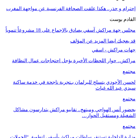
إحترام و حذر.. هكذا علقت الصحافة الفرنسية عن مواجهة المغرب
القادم بوست
مجلس جهة مراكش آسفي يصادق بالإجماع على 18 مشروعاً تنموياً
قد يعجبك ايضا
المزيد عن المؤلف
جهات مراكش - اسفي
مراكش.. حوار اللحظات الأخيرة يؤجل احتجاجات عمال النظافة
مجتمع
لحسن الأجودي يتسلح للبرلمان بـتجربة ناجحة في خدمة ساكنة
سيدي عبد الله غياث
مجتمع
بحضور أنس الهواجي ومبتهج.. نقابيو مراكش يتدارسون مشاكل
الشغيلة ومستقبل الحوار…
مجتمع
وزارة الداخلية تستنفر سلطات مراكش-آسفي لتطويق “الحملات