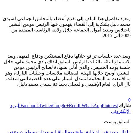
وتعود تفاصيل هذا الملف إلى تقدم أعضاء بالمجلس الجماعي لسيدي
محمد دليل بشكاية إلى القضاء يتهمون فيها الرئيس مومن البشير
باختلاس وتبديد أموال الجماعة خلال ولايته الرئاسية الممتدة من
2009 إلى 2015.
وبعد عدة جلسات ترافع خلالها دفاع المشتكين ودفاع المتهم، وبعد
الاستماع للنائب الثالث للرئيس السابق آنذاك بادي محمد علي، خلال
جلسة يومه الخميس، والذي أدلى بشهادة لصالح الرئيس مومن
البشير، أوضح خلالها للهيئة القضائية ملابسات وحيثيات النازلة، وهو
ما اقتنعت به المحكمة لتسدل الستار على هذه القضية التي شغلت
بال الرأي العام الإقليمي والمحلي بجماعة سيدي محمد دليل.
تابعوا آخر الأخبار من صوت الأحرار على Google News
0
شارك
Pinterest
WhatsApp
ReddIt
Google+
Twitter
Facebook
البريد
الإلكتروني
السابق بوست
زلزال جديد في الداخلية يطيح بعمال اقاليم ميدلت وبولمان وتنغير