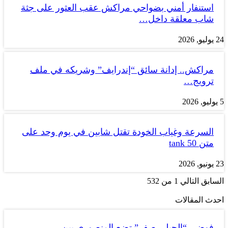
استنفار أمني بضواحي مراكش عقب العثور على جثة
شاب معلقة داخل…
24 يوليو, 2026
مراكش.. إدانة سائق “إندرايف” وشريكه في ملف
ترويج…
5 يوليو, 2026
السرعة وغياب الخودة تقتل شابين في يوم وحد على
متن tank 50
23 يونيو, 2026
السابق
التالي
1 من 532
احدث المقالات
فوضى “الجيلي صفر” تضع المنصوري بين…