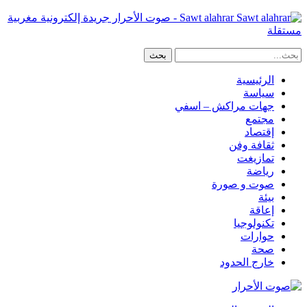
Sawt alahrar - صوت الأحرار جريدة إلكترونية مغربية
مستقلة
الرئيسية
سياسة
جهات مراكش – اسفي
مجتمع
إقتصاد
ثقافة وفن
تمازيغت
رياضة
صوت و صورة
بيئة
إعاقة
تكنولوجيا
حوارات
صحة
خارج الحدود