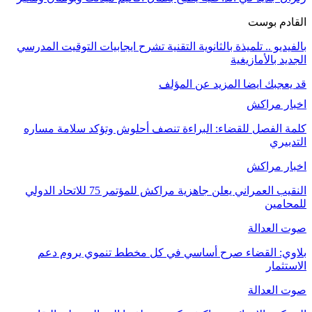
القادم بوست
بالفيديو .. تلميذة بالثانوية التقنية تشرح ايجابيات التوقيت المدرسي
الجديد بالأمازيغية
قد يعجبك ايضا
المزيد عن المؤلف
اخبار مراكش
كلمة الفصل للقضاء: البراءة تنصف أحلوش وتؤكد سلامة مساره
التدبيري
اخبار مراكش
النقيب العمراني يعلن جاهزية مراكش للمؤتمر 75 للاتحاد الدولي
للمحامين
صوت العدالة
بلاوي: القضاء صرح أساسي في كل مخطط تنموي يروم دعم
الاستثمار
صوت العدالة