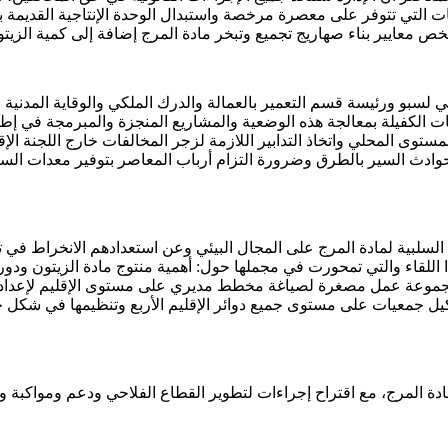
ت التي تتوفر على معصرة مرخصة واستبدال الوحدة الإنتاجية القديمة بو
 يخص معايير بناء صهاريج تجميع وتبخر مادة المرج إضافة إلى كمية الز
و ورئيسة قسم التعمير بالعمالة والدرك الملكي والوقاية المدنية والم
يات الكفيلة بمعالجة هذه الوضعية والمشاريع المنجزة والمبرمجة في
لمستوى المحلي واتخاذ التدابير اللازمة لزجر المخالفات خارج اللجنة الإق
 حوادث السير بالطرق وضرورة التزام أرباب المعاصر بتوفير معدات السل
 السلبية لمادة المرج على المجال البيئي وعن استعدادهم الانخراط في
 اللقاء والتي تمحورت في مجملها حول: أهمية منتوج مادة الزيتون ودوره
 مجموعة عمل مصغرة لصياغة مخطط مديري على مستوى الإقليم لإعداد
يل جمعيات على مستوى جميع دوائر الإقليم الأربع وتنظيمها في شكل جم
مادة المرج، مع اقتراح إجراءات لتطوير القطاع الفلاحي ودعم ومواكب