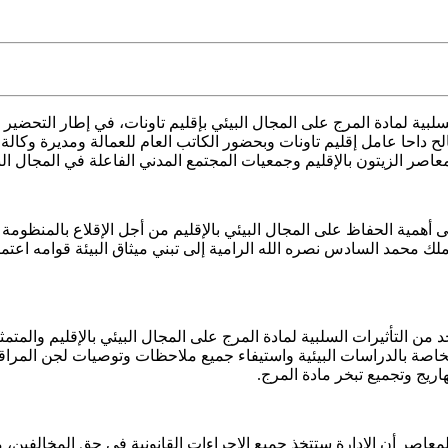
سلبية
 15 نونبر 2018 ، تحت رئاسة سيدي صالح داحا عامل إقليم تاونات وبحضور الكاتب العام ل
معاصر الزيتون بالإقليم وجمعيات المجتمع المدني الفاعلة في المجال الب
على أهمية الحفاظ على المجال البيئي بالإقليم من أجل الإقلاع بالمنظومة 
لك محمد السادس نصره الله الرامية إلى تبني ميثاق البيئة قوامه اعتم
د من التأثيرات السلبية لمادة المرج على المجال البيئي بالإقليم والمتم
لخاصة بالدراسات البيئية واستيفاء جميع ملاحظات وتوصيات لجن المراقب
ريج وتجميع تبخر مادة المرج.
 المعاصر أن الإدارة ستتخذ جميع الإجراءات القانونية في حق المخالفين