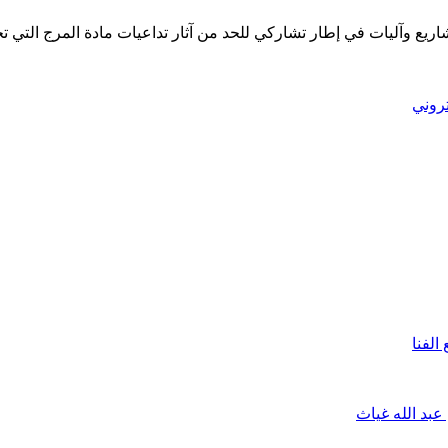
ع وآليات في إطار تشاركي للحد من آثار تداعيات مادة المرج التي تخلف
تروني
لفنا
بد الله غياث