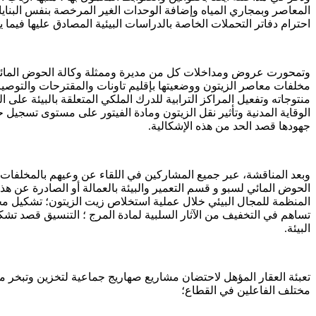
المعاصر وبمجاري المياه وإضافة الوحدات الغير المرخصة بنفس البنايا
احترام دفاتر التحملات الخاصة بالدراسات البيئية المصادق عليها فيما
وتمحورت عروض ومداخلات كل من مديرة وممثلة وكالة الحوض المائي لسب
مخلفات معاصر الزيتون ووضعيتها بإقليم تاونات والمقترحات والتوص
منتوجاته وتفعيل المراكز الترابية للدرك الملكي المتعلقة بالبيئة على ا
الوقاية المدنية وتأثير نقل الزيتون ومادة الفيتور على مستوى تسجيل
جهودها قصد الحد من هذه الإشكالية.
وبعد المناقشة، عبر جميع المشاركين في اللقاء عن وعيهم بالمخلفات
الحوض المائي لسبو و قسم التعمير والبيئة بالعمالة أو الصادرة عن هذا
المنظمة للمجال البيئي خلال عملية استخلاص زيت الزيتون؛ تشكيل
تساهم في التخفيف من الآثار السلبية لمادة المرج ؛ التنسيق قصد تشك
البيئة.
تعبئة العقار المؤهل لاحتضان مشاريع صهاريج جماعية لتخزين وتبخر 
مختلف الفاعلين في القطاع؛