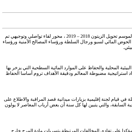
لمادة المرج على المجال البيئي بإقليم تاونات، في إطار التحضير لموسم تحويل الزيتون 2018 – 2019 ، محور لقاء تواصلي وتوجيهي تم
لعمالة ومديرة وكالة الحوض المائي لسبو ورجال السلطة ورؤساء المصالح الأمنية ورؤساء
يئي.
البيئية المحلية والحفاظ على الموارد المائية السطحية التي يزخر بها
اد استراتيجية مضبوطة المعالم ودقيقة الأهداف تروم أساسا الحفاظ
ثلة في قيام لجنة إقليمية بزيارات ميدانية قصد المراقبة والاطلاع على
ة السابقة، والتي يتبين لها كل سنة أن بعض أرباب المعاصر لا يولون
، مؤكدا على تفادي المخالفات المرتبطة بتسربات مادة المرج خارج