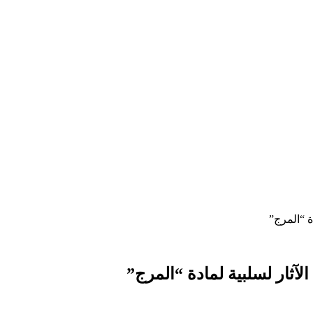
ة “المرج”
لآثار لسلبية لمادة “المرج”