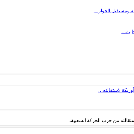
لة ومستقبل الحوار…
ابية…
أوريكة لاستقالته…
تقالته من حزب الحركة الشعبية..