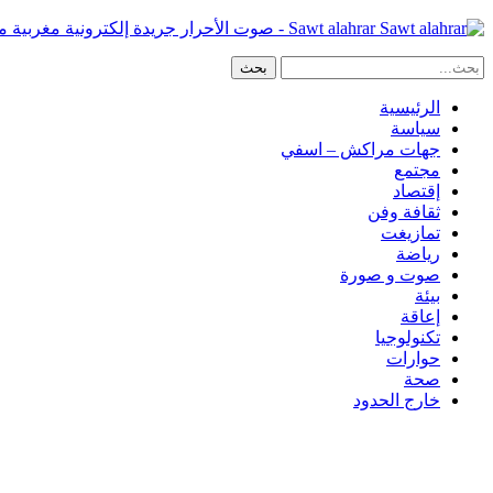
Sawt alahrar - صوت الأحرار جريدة إلكترونية مغربية مستقلة
الرئيسية
سياسة
جهات مراكش – اسفي
مجتمع
إقتصاد
ثقافة وفن
تمازيغت
رياضة
صوت و صورة
بيئة
إعاقة
تكنولوجيا
حوارات
صحة
خارج الحدود