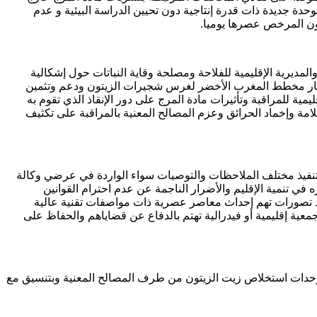
حدة جديدة ذات قدرة إنتاجية دون تحيين الدراسة البيئية و عدم
يتون المرخص عصرها يوميا.
ديرية الإقليمية للفلاحة ومصلحة وقاية النباتات حول إشكالية
 إطار مخطط المغرب الأخضر لغرس شجيرات الزيتون ودعم وتثمين
ليمية للمراقبة وتأثيرات مادة المرج على دور الإنقاذ الذي تقوم به
امة وإخماد الحرائق وعزم المصالح المعنية بالمراقبة على تكثيف
 تنفيذ مختلف الملاحظات والتوصيات سواء الواردة في عرضي وكالة
 في تنمية الإقليم والأضرار الناجمة عن عدم احترام القوانين
 تصورات تهم إحداث معاصر عصرية ذات مواصفات تقنية عالية
عية إقليمية أو فيدرالية تهتم بالدفاع عن قضاياهم والحفاظ على
ة وحدات استخلاص زيت الزيتون من طرف المصالح المعنية وبتنسيق مع