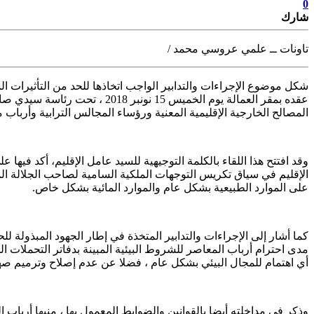
0
شارك
تاونات ــ علمي عروسي محمد /
شكل موضوع الإجراءات والتدابير الواجب اتخاذها للحد من التأثيرات ال
عقده بمقر العمالة يوم الخميس
المصالح الخارجية الإقليمية المعنية ورؤساء المجالس الترابية وأرباب 
وقد افتتح هذا اللقاء بالكلمة التوجيهية للسيد عامل الإقليم، أكد فيها 
الإقليم في سياق تكريس التوجهات الملكية السامية لصاحب الجلالة الم
على الموارد الطبيعية بشكل عام والموارد المائية بشكل خاص.
كما أشار إلى الإجراءات والتدابير المتخذة في إطار الجهود المبذولة للح
مدى احترام أرباب المعاصر للشروط البيئية المبينة بدفاتر التحملات ا
أي اهتمام للمجال البيئي بشكل عام ، فضلا عن عدم إصلاح وترميم صها
وذكر في مداخلته أيضا بالقوانين والضوابط المعمول بها ، منبها أرباب