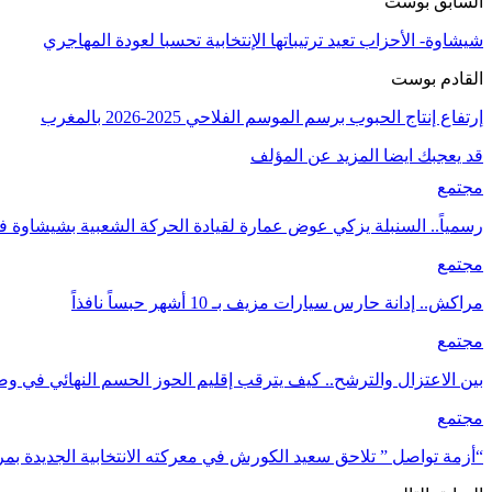
السابق بوست
شيشاوة- الأحزاب تعيد ترتيباتها الإنتخابية تحسبا لعودة المهاجري
القادم بوست
إرتفاع إنتاج الحبوب برسم الموسم الفلاحي 2025-2026 بالمغرب
قد يعجبك ايضا
المزيد عن المؤلف
مجتمع
رسمياً.. السنبلة يزكي عوض عمارة لقيادة الحركة الشعبية بشيشاوة ف
مجتمع
مراكش.. إدانة حارس سيارات مزيف بـ 10 أشهر حبساً نافذاً
مجتمع
بين الاعتزال والترشح.. كيف يترقب إقليم الحوز الحسم النهائي في و
مجتمع
“أزمة تواصل ” تلاحق سعيد الكورش في معركته الانتخابية الجديدة ب