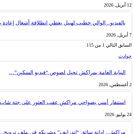
12 أبريل, 2026
بالفيديو.. الوالي خطيب لهبيل يعطي انطلاقة أشغال إعادة
7 أبريل, 2026
السابق
التالي
1 من 115
حوادث
النيابة العامة بمراكش تحيل لصوص “فيديو السكين”…
2 أغسطس, 2026
استنفار أمني بضواحي مراكش عقب العثور على جثة شاب
24 يوليو, 2026
مراكش.. إدانة سائق “إندرايف” وشريكه في ملف ترويج…