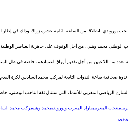
منتخب
بوروندي
، انطلاقا من الساعة الثانية عشرة زوالا، وذلك في إطار ا
اخب الوطني
محمد وهبي
، من أجل الوقوف على جاهزية العناصر الوطنية وا
ة لعدد من اللاعبين من أجل تقديم أوراق اعتمادهم، خاصة في ظل المنا
ندوة صحافية بقاعة الندوات التابعة لمركب محمد السادس لكرة القدم،
شارع الرياضي المغربي للأسماء التي ستنال ثقة الناخب الوطني، خاصة
بي
لمنتخب المغربي
مباراة المغرب وبوروندي
محمد وهبي
مركب محمد السا
تروني