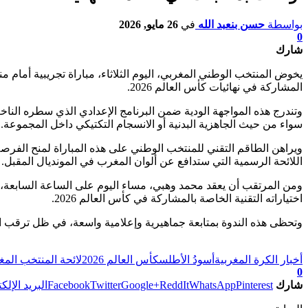
بواسطة
حسن بنعبد الله
في
26 مايو, 2026
0
شارك
يخوض المنتخب الوطني المغربي، اليوم الثلاثاء، مباراة تجريبية أمام 
المشاركة في نهائيات كأس العالم 2026.
وتندرج هذه المواجهة الودية ضمن البرنامج الإعدادي الذي سطره الن
سواء من حيث الجاهزية البدنية أو الانسجام التكتيكي داخل المجموعة.
ويراهن الطاقم التقني للمنتخب الوطني على هذه المباراة لمنح الفرص
اللائحة الرسمية التي ستدافع عن ألوان المغرب في المونديال المقبل.
ومن المرتقب أن يعقد محمد وهبي، مساء اليوم على الساعة السابعة، 
اختياراته التقنية الخاصة بالمشاركة في كأس العالم 2026.
وتحظى هذه الندوة بمتابعة جماهيرية وإعلامية واسعة، في ظل ترقب ال
تابعوا آخر الأخبار من صوت الأحرار على Google News
أخبار الكرة المغربية
أسودُ الأطلس
كأس العالم 2026
لائحة المنتخب المغر
0
شارك
Pinterest
WhatsApp
ReddIt
Google+
Twitter
Facebook
البريد الإلك