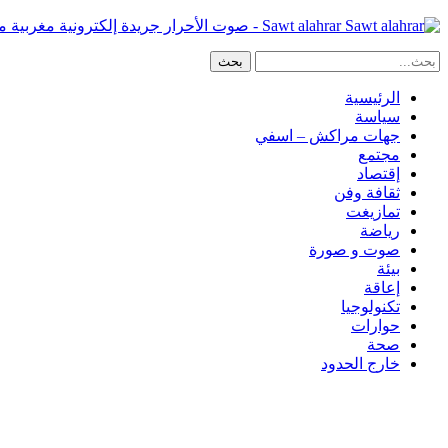
Sawt alahrar - صوت الأحرار جريدة إلكترونية مغربية مستقلة
الرئيسية
سياسة
جهات مراكش – اسفي
مجتمع
إقتصاد
ثقافة وفن
تمازيغت
رياضة
صوت و صورة
بيئة
إعاقة
تكنولوجيا
حوارات
صحة
خارج الحدود