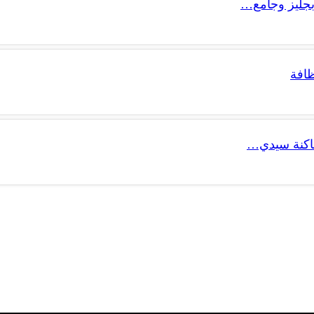
جليز وجامع…
ظافة
ساكنة سيدي…