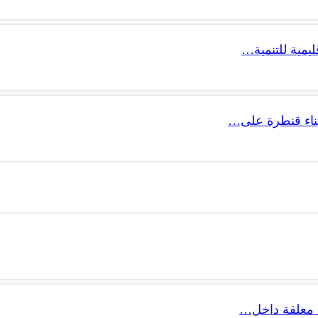
ليمية للتنمية…
 بناء قنطرة على…
 معلقة داخل…