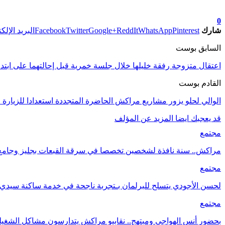
تابعوا آخر الأخبار من صوت الأحرار على Google News
0
شارك
Pinterest
WhatsApp
ReddIt
Google+
Twitter
Facebook
البريد الإلك
السابق بوست
اعتقال متزوجة رفقة خليلها خلال جلسة خمرية قبل إحالتهما على ابتد
القادم بوست
الوالي لحلو يزور مشاريع مراكش الحاضرة المتجددة استعدادا للزيارة ا
قد يعجبك ايضا
المزيد عن المؤلف
مجتمع
مراكش.. سنة نافذة لشخصين تخصصا في سرقة القبعات بجليز وجامع ا
مجتمع
لحسن الأجودي يتسلح للبرلمان بـتجربة ناجحة في خدمة ساكنة سيدي ع
مجتمع
بحضور أنس الهواجي ومبتهج.. نقابيو مراكش يتدارسون مشاكل الشغي