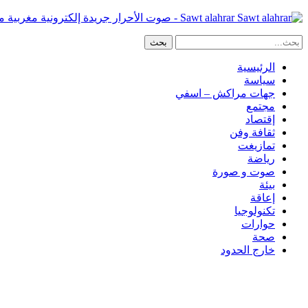
Sawt alahrar - صوت الأحرار جريدة إلكترونية مغربية مستقلة
الرئيسية
سياسة
جهات مراكش – اسفي
مجتمع
إقتصاد
ثقافة وفن
تمازيغت
رياضة
صوت و صورة
بيئة
إعاقة
تكنولوجيا
حوارات
صحة
خارج الحدود