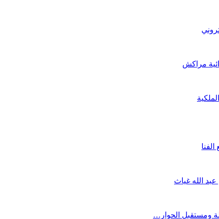
تروني
ائية مراكش
لملكية
لفنا
بد الله غياث
لة ومستقبل الحوار…