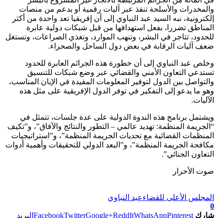
والمخدرات والأسلحة تنفذ عبر آليات رقمية أو بدعم من منصات
إلكترونية، نبه السيد عبد النباوي إلى أن إفريقيا تعد واحدة من أكثر
المناطق تضررا، بفعل استهدافها من قبل شبكات دولية عابرة
للحدود، تتاجر في البشر، وتنهب الموارد، وتغذي الصراعات، وتستغل
ضعف آليات الرقابة في بعض دول الساحل والصحراء.
وخلص عبد النباوي إلى أن خطورة هذه الجرائم العابرة للحدود
تستدعي التعاون الأمني والقضائي عبر وضع شبكات للتنسيق
والتواصل بين الدول لتوفير المعلومات المفيدة في الإبان المناسب،
وهو ما يدعو إلى التفكير في توفر الدول الإفريقية على مثل هذه
الآليات.
ويشتمل برنامج هذه الندوة الدولية على عدة جلسات، تتمثل في
“الجريمة المنظمة: تهديد عالمي – التطور والنتائج والآفاق”، و”تكيف
المنظمات القضائية مع تحديات الجريمة المنظمة”، و”استراتيجيات
مكافحة الجريمة المنظمة”، و”البعد الدولي للتحقيقات وأهمية أدوات
التعاون الجنائي”.
صوت الأحرار
تابعوا آخر الأخبار من صوت الأحرار على Google News
المجلس الأعلى للقضاء
عبد النباوي
0
شارك
Pinterest
WhatsApp
ReddIt
Google+
Twitter
Facebook
البريد