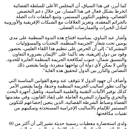
كما أبرز، في هذا السياق، أن المجلس الأعلى للسلطة القضائية
انخرط بشكل فعال في هذا المسار، من خلال دعم التخصص
القضائي، وتطوير التكوين المستمر، وتتبع الملفات ذات الصلة
بالجرائم المعقدة، وتعزيز العلاقات مع الشبكات الإفريقية والأوروبية
لتبادل الخبرات والممارسات الفضلى.
وأشار عبد النباوي، بمناسبة افتتاح هذه الندوة المنظمة على مدى
يومين تحت شعار “الجريمة المنظمة، التحديات والمسؤوليات
المشتركة”، إلى أن الحرص على تنظيم هذا اللقاء العلمي، بحضور
وفود من دول إفريقية، يعد تأكيدا على “الإيمان بضرورة التعاون
والتنسيق شمال- جنوب لمكافحة الجريمة المنظمة العابرة للحدود،
والتي لا يمكن لأي دولة أن تواجهها منفردة، وإنما يقتضي ذلك
التضامن والتآزر بين الدول لتحقيق هذه الغاية”.
وأضاف أن جهود الدول لا تتوقف عند وضع القوانين المناسبة التي
تواكب تطور أساليب الجريمة المنظمة وحدها، وإنما يقتضي الأمر
كذلك توفير الآليات التقنية والعلمية المناسبة، وتأهيل أجهزة البحث
والتحري والموارد البشرية العاملة على إنفاذ القانون، وفي مقدمتها
القضاة وضباط الشرطة القضائية، الذين يتعين إخضاعهم للتكوين
المستمر للإلمام بالأساليب الإجرامية المستحدثة وتمكينهم من
تقنيات مكافحتها.
ولدى استحضاره معطيات رسمية حديثة تشير إلى أن أكثر من 60
في المائة من الجرائم المرتبطة بالاتجار غير المشروع بالبشر