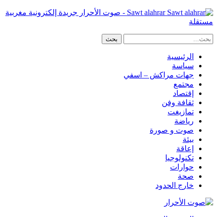
Sawt alahrar - صوت الأحرار جريدة إلكترونية مغربية
مستقلة
الرئيسية
سياسة
جهات مراكش – اسفي
مجتمع
إقتصاد
ثقافة وفن
تمازيغت
رياضة
صوت و صورة
بيئة
إعاقة
تكنولوجيا
حوارات
صحة
خارج الحدود