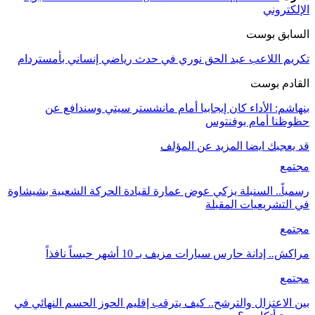
الإلكتروني
السابق بوست
تكريم اللاعب عبد الحق نوري في حدث رياضي إنساني بأمستردام
القادم بوست
بنهاشم: الأداء كان إيجابيا أمام مانشستر سيتي وسندافع عن
حظوظنا أمام يوفنتوس
قد يعجبك ايضا
المزيد عن المؤلف
مجتمع
رسمياً.. السنبلة يزكي عوض عمارة لقيادة الحركة الشعبية بشيشاوة
في التشريعيات المقبلة
مجتمع
مراكش.. إدانة حارس سيارات مزيف بـ 10 أشهر حبساً نافذاً
مجتمع
بين الاعتزال والترشح.. كيف يترقب إقليم الحوز الحسم النهائي في