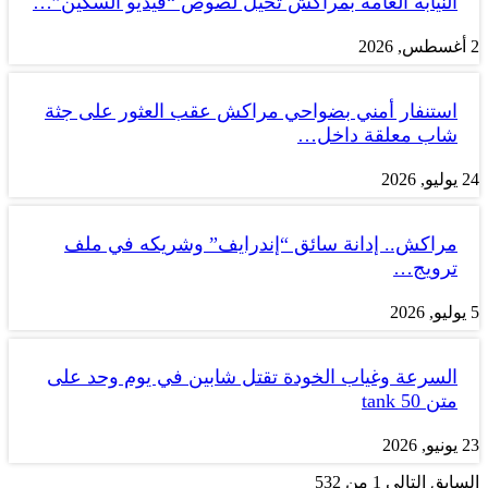
النيابة العامة بمراكش تحيل لصوص “فيديو السكين”…
2 أغسطس, 2026
استنفار أمني بضواحي مراكش عقب العثور على جثة
شاب معلقة داخل…
24 يوليو, 2026
مراكش.. إدانة سائق “إندرايف” وشريكه في ملف
ترويج…
5 يوليو, 2026
السرعة وغياب الخودة تقتل شابين في يوم وحد على
متن tank 50
23 يونيو, 2026
السابق
التالي
1 من 532