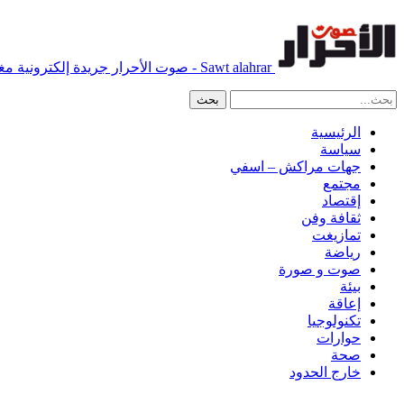
Sawt alahrar - صوت الأحرار جريدة إلكترونية مغربية مستقلة
الرئيسية
سياسة
جهات مراكش – اسفي
مجتمع
إقتصاد
ثقافة وفن
تمازيغت
رياضة
صوت و صورة
بيئة
إعاقة
تكنولوجيا
حوارات
صحة
خارج الحدود