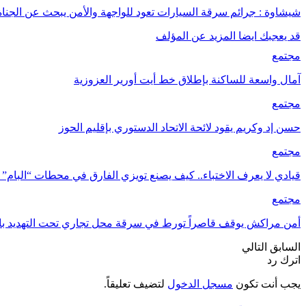
شيشاوة : جرائم سرقة السيارات تعود للواجهة والأمن يبحث عن الجناة 
قد يعجبك ايضا
المزيد عن المؤلف
مجتمع
آمال واسعة للساكنة بإطلاق خط أيت أورير العزوزية
مجتمع
حسن إد وكريم يقود لائحة الاتحاد الدستوري بإقليم الحوز
مجتمع
قيادي لا يعرف الاختباء.. كيف يصنع تويزي الفارق في محطات “البام”
مجتمع
أمن مراكش يوقف قاصراً تورط في سرقة محل تجاري تحت التهديد بال
السابق
التالي
اترك رد
يجب أنت تكون
مسجل الدخول
لتضيف تعليقاً.