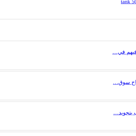
 فيهم في…
تتاح سوق…