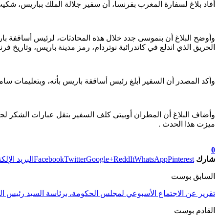
أفاد بلاغ لسفارة المغرب بفرنسا، أن سفير جلالة الملك بباريس، شك
وأوضح البلاغ أن بنموسى جدد خلال هذه المحادثات، لرئيس أساقفة بار
الحريق الذي اندلع في كاتدرائية نوتردام، رمز مدينة باريس، وتاريخ فر
وأكد المصدر أن السفير أبلغ رئيس أساقفة باريس بأنه، وبتعليمات سامية
وأضاف البلاغ أن المطران أوبيتي كلف السفير بنقل عبارات الشكر لجلالة
ميزت هذا الحدث .
تابعوا آخر الأخبار من صوت الأحرار على Google News
0
شارك
Pinterest
WhatsApp
ReddIt
Google+
Twitter
Facebook
البريد الإلك
السابق بوست
تقرير عن الاجتماع الأسبوعي لمجلس الحكومة، برئاسة السيد رئيس ا
القادم بوست