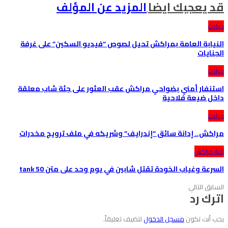
قد يعجبك ايضا
المزيد عن المؤلف
حوادث
النيابة العامة بمراكش تحيل لصوص “فيديو السكين” على غرفة
الجنايات
حوادث
استنفار أمني بضواحي مراكش عقب العثور على جثة شاب معلقة
داخل ضيعة فلاحية
حوادث
مراكش.. إدانة سائق “إندرايف” وشريكه في ملف ترويج مخدرات
اخبار مراكش
السرعة وغياب الخودة تقتل شابين في يوم وحد على متن tank 50
السابق
التالي
اترك رد
يجب أنت تكون
مسجل الدخول
لتضيف تعليقاً.