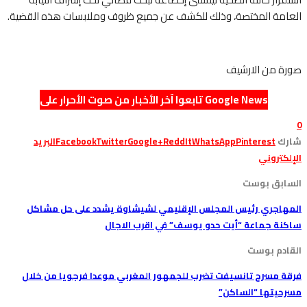
العامة المختصة، وذلك للكشف عن جميع ظروف وملابسات هذه القضية.
صورة من الارشيف
تابعوا آخر الأخبار من صوت الأحرار على Google News
0
شارك
Pinterest
WhatsApp
ReddIt
Google+
Twitter
Facebook
البريد
الإلكتروني
السابق بوست
المهاجري رئيس المجلس الإقليمي لشيشاوة يشدد على حل مشاكل
ساكنة جماعة “أيت حدو يوسف” في اقرب الاجال
القادم بوست
فرقة مسرح تانسيفت تضرب للجمهور المغربي موعدا فرجويا من خلال
مسرحيتها “الساكن”