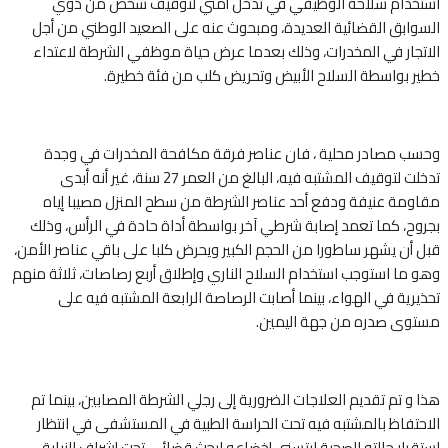
استخدام سلاحه الوظيفي في تدخل أمني لتوقيف شخص من ذوي
السوابق القضائية العديدة، ومبحوث عنه على الصعيد الوطني من أجل
الاتجار في المخدرات، وذلك بعدما عرض حياة موظفي الشرطة لاعتداء
خطير بواسطة السلاح الأبيض وتحريض كلب من فئة خطيرة.
وحسب مصادر محلية ، فان عناصر فرقة مكافحة المخدرات في وجدة
تدخلت لتوقيف المشتبه فيه، البالغ من العمر 27 سنة، غير أنه أبدى
مقاومة عنيفة ودفع أحد عناصر الشرطة من سطح المنزل مصيبا إياه
بجروح، كما تعمد إصابة شرطي آخر بواسطة أداة حادة في الرأس، وذلك
قبل أن يشهر ساطورا من الحجم الكبير ويحرض كلبا على باقي عناصر الأمن،
وهو ما استوجب استخدام السلاح الناري وإطلاق أربع رصاصات، ثلاثة منهم
تحذيرية في الهواء، بينما أصابت الرصاصة الرابعة المشتبه فيه على
مستوى صدره من جهة اليمين.
هذا و تم تقديم العلاجات الضرورية إلى رجلي الشرطة المصابين، بينما تم
الاحتفاظ بالمشتبه فيه تحت الحراسة الطبية في المستشفى في انتظار
استقرار حالته الصحية ليتسنى إخضاعه لبحث قضائي تحت إشراف النيابة