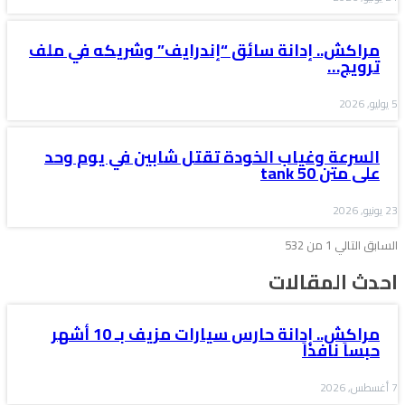
مراكش.. إدانة سائق “إندرايف” وشريكه في ملف
ترويج…
5 يوليو, 2026
السرعة وغياب الخودة تقتل شابين في يوم وحد
على متن tank 50
23 يونيو, 2026
السابق
التالي
1 من 532
احدث المقالات
مراكش.. إدانة حارس سيارات مزيف بـ 10 أشهر
حبساً نافذاً
7 أغسطس, 2026