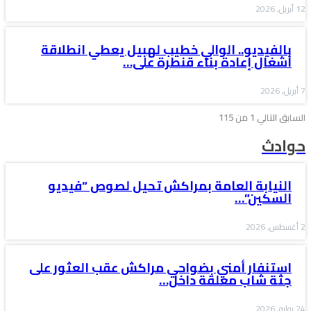
12 أبريل, 2026
بالفيديو.. الوالي خطيب لهبيل يعطي انطلاقة
أشغال إعادة بناء قنطرة على…
7 أبريل, 2026
السابق
التالي
1 من 115
حوادث
النيابة العامة بمراكش تحيل لصوص “فيديو
السكين”…
2 أغسطس, 2026
استنفار أمني بضواحي مراكش عقب العثور على
جثة شاب معلقة داخل…
24 يوليو, 2026