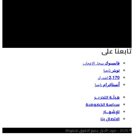
تابعنا على
فايسبوك
سجل الاعجاب
تويتر
تابعنا
2,170
اشترك
أنستاغرام
تابعنا
هيئـة التحريــر
سياسة الخصوصية
للإشهــار
الاتصال بنا
© 2026 - صوت الأحرار. جميع الحقوق محفوظة.