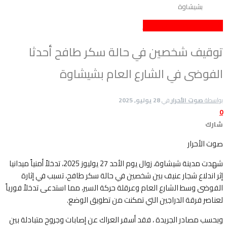
بشيشاوة
إقليم شيشاوة
وهذه اسفل السلايدر
توقيف شخصين في حالة سكر طافح أحدثا
الفوضى في الشارع العام بشيشاوة
بواسطة
صوت الأحرار
في
28 يوليو, 2025
0
شارك
صوت الأحرار
شهدت مدينة شيشاوة، زوال يوم الأحد 27 يوليوز 2025، تدخلاً أمنياً ميدانيا
إثر اندلاع شجار عنيف بين شخصين في حالة سكر طافح، تسبب في إثارة
الفوضى وسط الشارع العام وعرقلة حركة السير، مما استدعى تدخلاً فورياً
لعناصر فرقة الدراجين التي تمكنت من تطويق الوضع.
وبحسب مصادر الجريدة ، فقد أسفر العراك عن إصابات وجروح متبادلة بين