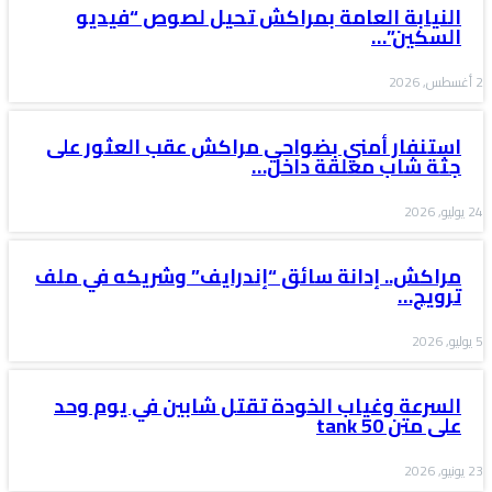
النيابة العامة بمراكش تحيل لصوص “فيديو
السكين”…
2 أغسطس, 2026
استنفار أمني بضواحي مراكش عقب العثور على
جثة شاب معلقة داخل…
24 يوليو, 2026
مراكش.. إدانة سائق “إندرايف” وشريكه في ملف
ترويج…
5 يوليو, 2026
السرعة وغياب الخودة تقتل شابين في يوم وحد
على متن tank 50
23 يونيو, 2026