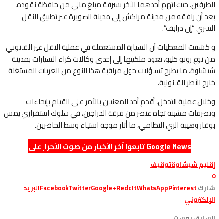
الطرفين، حيث اتهم أحدهما الآخر بسرقة مبلغ مالي من حافظة نقوده،
بعد أن رافقه من مدينة مراكش إلى مدينة الصويرة عبر تطبيق النقل
السري “إن درايف”.
و كشفت المعطيات أن السيارة المستعملة في عملية النقل غير القانوني
من نوع رونو كليو، تعود ملكيتها إلى إحدى وكالات كراء السيارات بمدينة
شيشاوة، ما يطرح تساؤلات حول مراقبة هذا النوع من العربات المستغلة
خارج الأطر القانونية.
وخلال عملية التدخل، أقدم أحد المعنيان بالأمر على القيام بإيحاءات
وتصرفات مشينة تجاه عنصر من فرقة الدراجين، في سلوك استفزازي يمس
بوقار وهيبة الزي النظامي، ما أثار موجة استياء وسط الحاضرين.
تابعوا آخر الأخبار من صوت الأحرار على Google News
إقليم شيشاوة
توقيف
0
شارك
Pinterest
WhatsApp
ReddIt
Google+
Twitter
Facebook
البريد
الإلكتروني
السابق بوست