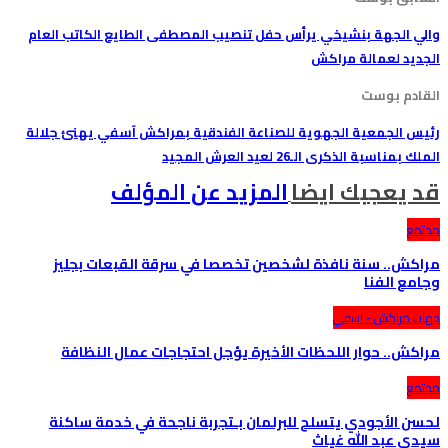
والي الجهة بنشيخي يرأس حفل تنصيب المصطفى الطايع الكاتب العام
الجديد لعمالة مراكش
القادم بوست
رئيس الجمعية الجهوية للصناعة الفندقية بمراكش آسفي يهنئ جلالة
الملك بمناسبة الذكرى الـ26 لعيد العرش المجيد
قد يعجبك ايضا
المزيد عن المؤلف
مجتمع
مراكش.. سنة نافذة لشخصين تخصصا في سرقة القبعات بجليز
وجامع الفنا
جهات مراكش - اسفي
مراكش.. حوار اللحظات الأخيرة يؤجل احتجاجات عمال النظافة
مجتمع
لحسن الأجودي يتسلح للبرلمان بـتجربة ناجحة في خدمة ساكنة
سيدي عبد الله غياث