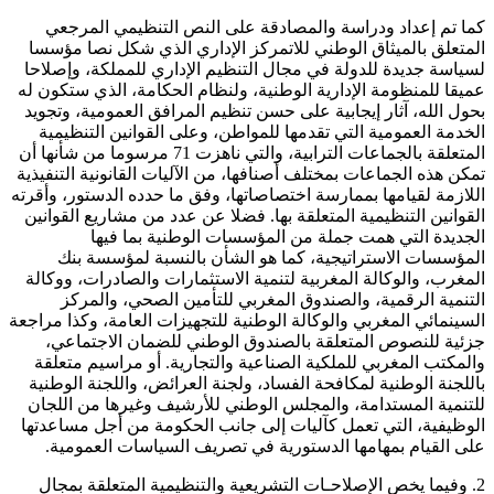
كما تم إعداد ودراسة والمصادقة على النص التنظيمي المرجعي
المتعلق بالميثاق الوطني للاتمركز الإداري الذي شكل نصا مؤسسا
لسياسة جديدة للدولة في مجال التنظيم الإداري للمملكة، وإصلاحا
عميقا للمنظومة الإدارية الوطنية، ولنظام الحكامة، الذي ستكون له
بحول الله، آثار إيجابية على حسن تنظيم المرافق العمومية، وتجويد
الخدمة العمومية التي تقدمها للمواطن، وعلى القوانين التنظيمية
المتعلقة بالجماعات الترابية، والتي ناهزت 71 مرسوما من شأنها أن
تمكن هذه الجماعات بمختلف أصنافها، من الآليات القانونية التنفيذية
اللازمة لقيامها بممارسة اختصاصاتها، وفق ما حدده الدستور، وأقرته
القوانين التنظيمية المتعلقة بها. فضلا عن عدد من مشاريع القوانين
الجديدة التي همت جملة من المؤسسات الوطنية بما فيها
المؤسسات الاستراتيجية، كما هو الشأن بالنسبة لمؤسسة بنك
المغرب، والوكالة المغربية لتنمية الاستثمارات والصادرات، ووكالة
التنمية الرقمية، والصندوق المغربي للتأمين الصحي، والمركز
السينمائي المغربي والوكالة الوطنية للتجهيزات العامة، وكذا مراجعة
جزئية للنصوص المتعلقة بالصندوق الوطني للضمان الاجتماعي،
والمكتب المغربي للملكية الصناعية والتجارية. أو مراسيم متعلقة
باللجنة الوطنية لمكافحة الفساد، ولجنة العرائض، واللجنة الوطنية
للتنمية المستدامة، والمجلس الوطني للأرشيف وغيرها من اللجان
الوظيفية، التي تعمل كآليات إلى جانب الحكومة من أجل مساعدتها
على القيام بمهامها الدستورية في تصريف السياسات العمومية.
2. وفيما يخص الإصلاحـات التشريعية والتنظيمية المتعلقة بمجال