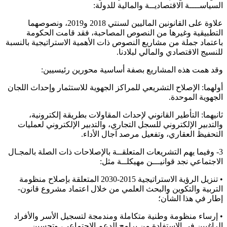
السياســــة الاقتصاديــة والمالية للدولة:
علاوة على القانونين الماليين لسنتي 2018 و2019، ونصوصهما
التطبيقية وغيرها من النصوص المصاحبة، فقد قامت الحكومة
باعتماد جملة من مشاريع النصوص ذات الأهمية الاستراتيجية بالنسبة
للنسيج الاقتصادي والمالي لبلادنا.
وقد همت هذه المشاريع بصفة أساسية محورين رئيسيين:
أولهما: الإصلاح التشريعي للمراكز الجهوية للاستثمار وإحداث اللجان
الجهوية الموحدة.
ثانيهما: التأطير القانوني لإحداث المقاولات بطريقة إلكترونية،
والتدبير الإلكتروني للسجل التجاري، والتدبير الإلكتروني لعمليات
التحفيظ العقاري، وتفعيل مرصد آجال الأداء.
3- وفيما يهم التشريعات المتعلقــة بالإصلاحات ذات الصلة بالمجـال
الاجتماعي نجد قوانيـــن مهيكلــة مثل:
• تنزيل الرؤية الاستراتيجية 2015-2030 المتعلقة بإصلاح منظومة
التربية والتكوين والبحث العلمي من خلال اعتماد مشروع قانون-
إطار في هذا الشأن؛
• إرساء منظومة وطنية متكاملة ومندمجة لتسجيل الأسر والأفراد
الراغبين في الاستفادة من برامج الدعم الاجتماعي، وتحسين