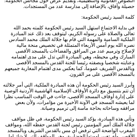
النصوص القانونية والتنظيمية، وتقديم عرض حول مجالس الحكومة:
حصيلة وآفاق، بالإضافة إلى مدارسة عدد من المستجدات.
كلمة السيد رئيس الحكومة:
في بداية الاجتماع استهل السيد رئيس الحكومة كلمته بحمد الله
تعالى والصلاة على رسوله الكريم، ليتوقف بعد ذلك عند المبادرة
الملكية السامية والمهمة التي قام بها جلالة الملك محمد السادس
نصره الله يوم أمس الأربعاء المتمثلة في تخصيص منحة مالية
لإصلاح وترميم عدد من المرافق والفضاءات بالمسجد الأقصى
المبارك وفي محيطه، وهي المبادرة التي تدل على مدى اهتمامه
وعنايته شخصيا وبصفته رئيسا للجنة القدس بالمسجد الأقصى
وبالقدس الشريف عموما، كما يعكس مدى اهتمام المغاربة جميعهم
بالمسجد الأقصى على مر القرون.
وأبرز السيد رئيس الحكومة أن هذه المبادرة الملكية، التي أمر جلالته
أن تتم بتنسيق مع دائرة الأوقاف الإسلامية الهاشمية الأردنية الوصية
على إدارة أوقاف المسجد الأقصى، جاءت في الوقت المناسب نظرا
لما يعيشه المسجد في الآونة الأخيرة من مؤامرات، ولأن بعض
مرافقه وساحاته بحاجة ماسة إلى ترميم وصيانة.
وتأتي هذه المبادرة، يؤكد السيد رئيس الحكومة، في ظل مواقف
جلالة الملك أمير المؤمنين رئيس لجنة القدس حفظه الله، ومواقف
المغرب الواضحة التي ترفض أي مس بالقدس الشريف وبالمسجد
الأقصى وأي تغيير لهويتها الحضارية، وهي المواقف التي لا شك لها