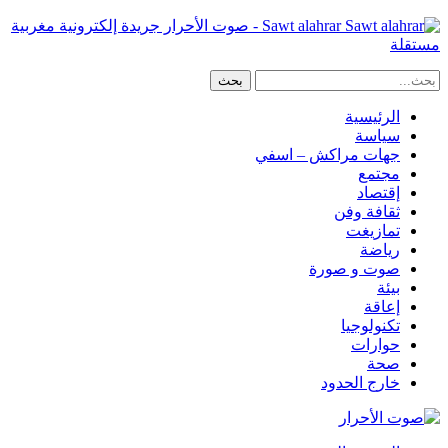
Sawt alahrar - صوت الأحرار جريدة إلكترونية مغربية
مستقلة
الرئيسية
سياسة
جهات مراكش – اسفي
مجتمع
إقتصاد
ثقافة وفن
تمازيغت
رياضة
صوت و صورة
بيئة
إعاقة
تكنولوجيا
حوارات
صحة
خارج الحدود