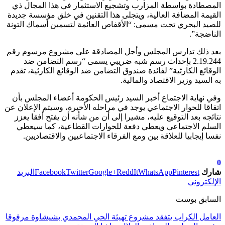
المصطادة بواسطة المزارب وتشجيع الاستثمار في هذا المجال ذي
القيمة المضافة العالية، ويتجلى هذا التقنين في خلق مؤسسة جديدة
للصيد البحري تحت مسمى: “الأقفاص العائمة لتسمين أسماك التونة
الناضجة”.
بعد ذلك تدارس المجلس وأجل المصادقة على مشروع مرسوم رقم
2.19.244 بإحداث رسم شبه ضريبي يسمى “رسم التضامن ضد
الوقائع الكارثية” لفائدة صندوق التضامن ضد الوقائع الكارثية، تقدم
به السيد وزير الاقتصاد والمالية.
وفي نهاية الاجتماع أخبر السيد رئيس الحكومة أعضاء المجلس بأن
اتفاقا للحوار الاجتماعي يوجد في مراحله الأخيرة، وسيتم الإعلان عن
نتائجه بعد التوقيع عليه، مشيرا إلى أن من شأنه أن يفتح أفقا يعزز
السلم الاجتماعي ويعطي دفعة للحوارات القطاعية، كما سيعطي
نفسا إيجابيا للعلاقة بين ومع الفرقاء الاجتماعيين والاقتصاديين.
تابعوا آخر الأخبار من صوت الأحرار على Google News
0
شارك
Pinterest
WhatsApp
ReddIt
Google+
Twitter
Facebook
البريد
الإلكتروني
السابق بوست
العامل الكراب يتفقد مشروع تهيئة الحي المحمدي بشيشاوة مرفوقا