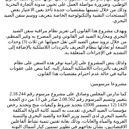
الوطني، وضرورة مواصلة العمل على تحيين مدونة التجارة البحرية
وذلك من خلال تتميمها بمقتضيات جديدة تأخذ بعين الاعتبار بعض
المستجدات التقنية والتكنولوجية الخاصة بتعريف ووسم سفن الصيد
البحري.
ويهدف مشروع هذا القانون إلى تعزيز نظام مراقبة سفن الصيد
البحري ومحاربة الصيد غير القانوني وغير المصرح به وغير المنظم،
من خلال تزويد سفن الصيد التي تقل حمولتها عن ثلاث (3) وحدات
السعة أو تعادلها بنظام التعريف بالترددات اللاسلكية بالإضافة إلى
التشديد في الإجراءات المتعلقة به.
ولذلك ينص المشروع على إلزامية توفر هذه السفن على نظام
التعريف بالترددات اللاسلكية المشار إليه، كما ينص على عقوبات
مالية في حالة عدم احترام مقتضيات هذا القانون.
مشروعا مرسومين:
كما تدارس المجلس وصادق على مشروع مرسوم رقم 2.18.244
بتغيير وتتميم المرسوم رقم 2.08.562 صادر في 13 من ذي الحجة
1429 (12 ديسمبر 2008) بتحديد شروط وكيفيات منح وتجديد رخص
مؤسسات الصيد البحري، تقدمت به السيد كاتبة الدولة المكلفة
بالصيد البحري لدى السيد وزير الفلاحة والصيد البحري والتنمية
القروية والمياه والغابات، وذلك بغاية تقنين تنمية نشاط الفاعلين
الاقتصاديين، بشأن نجاحهم في تطوير تسمين كبار أسماك التونة