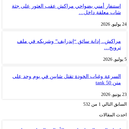
استنفار أمني بضواحي مراكش عقب العثور على جثة
شاب معلقة داخل…
24 يوليو, 2026
مراكش.. إدانة سائق “إندرايف” وشريكه في ملف
ترويج…
5 يوليو, 2026
السرعة وغياب الخودة تقتل شابين في يوم وحد على
متن tank 50
23 يونيو, 2026
السابق
التالي
1 من 532
احدث المقالات