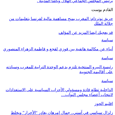
برئيس المجلس الجماعي الهلال وباشا المدينة .
القادم بوست
حريق نوتردام: المغرب يمنح مساهمة مالية لفرنسا بتعليمات من
جلالة الملك
قد يعجبك ايضا
المزيد عن المؤلف
سياسة
أنباء عن مكالمة هاتفية بين فوزي لقجع و فاطمة الزهراء المنصوري
سياسة
رئيسة البيرو المنتخبة تلتزم بدعم الوحدة الترابية للمغرب وسيادته
على أقاليمه الجنوبية
سياسة
الداخلية تطلع قادة ومسؤولي الأحزاب السياسية على الاستعدادات
لانتخاب أعضاء مجلس النواب…
اقليم الحوز
زلزال سياسي في آسني.. جمال إمرهان يغادر “الأحرار” ويخلط