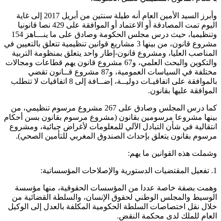
وأبرز السيد الأمين العام أنه طيلة سنتين من أبريل 2017 إلى غاية
اليوم تمت المصادقة أو الاعتماد أو الموافقة على 429 نصا قانونيا
وتنظيميا، حيث درس مجلس الحكومة وصادق على ما ينـــاهز 154
مشروع قانون، من بينها 3 مشاريع قوانين تنظيمية تتعلق بالتعيين في
المناصب العليا، ومشروع قانون-إطار واحد يتعلق بمنظومة التربية
والتكوين والبحث العلمي، و67 مشروع قانون يهم قطاعات ومجالات
مختلفة في السياسات العمومية، و87 مشروع قــانون تقضي
بالموافقة على اتفاقيـات دوليــة، إضــافة إلى 8 اتفاقيات لا تتطلب
الموافقة عليها بقانون.
كما درس المجلس وصادق على 267 مشروع مرسوم تنظيمي، من
بينها مشروعا مرسومين بقانون (مشروع مرسوم بقانون بسن أحكام
انتقالية في شأن التبادل الآلي للمعلومات لأغراض جبائية، ومشروع
مرسوم بقانون يتعلق بإحداث الصندوق المغربي للتأمين الصحي).
وشملت هذه القوانين ما يهم:
1. تفعيل المقتضيات الدستورية والإصلاحات المؤسساتية:
وهمت بصفة خاصة عددا من المؤسسات الحقوقية، منها مؤسسة
الوسيط والمجلس الوطني لحقوق الإنسان، والسلطة القضائية من
خلال نقل اختصاصات السلطة الحكومية المكلفة بالعدل إلى الوكيل
العام للملك لدى محكمة النقض.