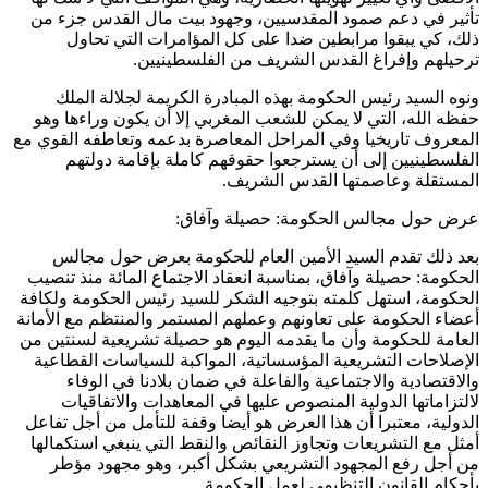
تأثير في دعم صمود المقدسيين، وجهود بيت مال القدس جزء من
ذلك، كي يبقوا مرابطين ضدا على كل المؤامرات التي تحاول
ترحيلهم وإفراغ القدس الشريف من الفلسطينيين.
ونوه السيد رئيس الحكومة بهذه المبادرة الكريمة لجلالة الملك
حفظه الله، التي لا يمكن للشعب المغربي إلا أن يكون وراءها وهو
المعروف تاريخيا وفي المراحل المعاصرة بدعمه وتعاطفه القوي مع
الفلسطينيين إلى أن يسترجعوا حقوقهم كاملة بإقامة دولتهم
المستقلة وعاصمتها القدس الشريف.
عرض حول مجالس الحكومة: حصيلة وآفاق:
بعد ذلك تقدم السيد الأمين العام للحكومة بعرض حول مجالس
الحكومة: حصيلة وآفاق، بمناسبة انعقاد الاجتماع المائة منذ تنصيب
الحكومة، استهل كلمته بتوجيه الشكر للسيد رئيس الحكومة ولكافة
أعضاء الحكومة على تعاونهم وعملهم المستمر والمنتظم مع الأمانة
العامة للحكومة وأن ما يقدمه اليوم هو حصيلة تشريعية لسنتين من
الإصلاحات التشريعية المؤسساتية، المواكبة للسياسات القطاعية
والاقتصادية والاجتماعية والفاعلة في ضمان بلادنا في الوفاء
لالتزاماتها الدولية المنصوص عليها في المعاهدات والاتفاقيات
الدولية، معتبرا أن هذا العرض هو أيضا وقفة للتأمل من أجل تفاعل
أمثل مع التشريعات وتجاوز النقائص والنقط التي ينبغي استكمالها
من أجل رفع المجهود التشريعي بشكل أكبر، وهو مجهود مؤطر
بأحكام القانون التنظيمي لعمل الحكومة.