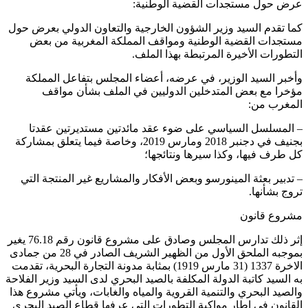
عرض حول مستجدات القضية الوطنية:
كما تقدم السيد وزير الشؤون الخارجية والتعاون الدولي بعرض حول
مستجدات القضية الوطنية ومواقف المملكة المغربية من بعض
التطورات الأخيرة المرتبطة بهذا الملف.
وأخبر السيد الوزير، في عرضه، أعضاء المجلس بتفاعل المملكة
مؤخرا مع بعض المتدخلين الدوليين في الملف بشأن مواقف
المغرب من:
– المسلسل السياسي على ضوء عقد مائدتين مستديرتين عقدتا
بجنيف في دجنبر 2018 ومارس 2019، وخاصة فيما يتعلق بمشاركة
كل طرف فيها، وكذا سيرها ونتائجها؛
– تدبير بعثة المينورسو وبعض الأفكار والمشاريع غير المنتجة التي
تروج بشأنها.
مشروع قانون
إثر ذلك تدارس المجلس وصادق على مشروع قانون رقم 76.18 يغير
بموجبه الملحق الأول من الظهير الشريف الصادر في 28 من جمادى
الاخرة 1337 (31 مارس 1919) بمثابة مدونة التجارة البحرية، تقدمت
به السيد كاتبة الدولة المكلفة بالصيد البحري لدى السيد وزير الفلاحة
والصيد البحري والتنمية القروية والمياه والغابات، ويأتي مشروع هذا
القانون في إطار مواكبة التطورات التي عرفها قطاع الصيد البحري