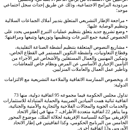
مردودية البرامج الاجتماعية، وذلك عن طريق إحداث سجل اجتماعي
موحد؛
• مراجعة الإطار التشريعي المتعلق بتدبير أملاك الجماعات السلالية
وتنظيم الوصاية عليها؛
• وضع تشريع جديد يتعلق بتنظيم عمليات التبرع العمومي يحدد على
الخصوص كيفية جمع التبرعات وتنظيمها وتوزيعها وتتبعها ومراقبتها؛
• مشاريع النصوص المتعلقة بتنظيم أنشطة الصناعة التقليدية،
وقطاع التعاونيات، وأنشطة التكوين المستمر في القطاع الخاص،
وتمكين المهنيين والعمال المستقلين والأشخاص غير الأجراء من
التأمين الإجباري الأساسي عن المرض ونظام خاص للمعاشات،
وتأطير عمل العمال والعاملات المنزليين.
4. وبخصوص الممارسة الاتفاقية والملاءمة التشريعية مع الالتزامات
الدولية:
تداول مجلس الحكومة فيما مجموعه 95 اتفاقية دولية، منها 73
اتفاقية ثنائية همت الميادين الضريبية والحماية المتبادلة للاستثمارات
والخدمات الجوية والمجالات الفلاحية والتجارية والأمنية والجنائية،
وما يناهز 22 اتفاقية متعددة الأطراف، 7 منها في إطار الاتحاد
الإفريقي مواكبة للسياسة الإفريقية لجلالة الملك، موضوع المحور
الخامس من البرنامج الحكومي، وكذا اتفاقيتين في إطار الاتحاد
الأوروبي و13 اتفاقية أخرى.