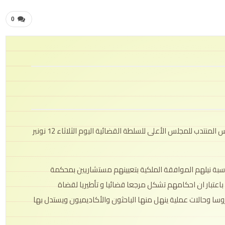
0
س المنتدب للمجلس
الأعلى للسلطة القضائية اليوم الثلاثاء 12 نونبر
ناسبة نيلهم الموافقة الملكية بتعيينهم مستشاريين بمحكمة
تبار ان احكامهم تشكل مرجعا قضائيا و تأطيريا لقضاة
سا وحالات عملية ينهل منها الباحثون والأكاديميون ويستدل بها