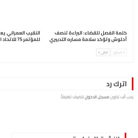
كلمة الفصل للقضاء: البراءة تنصف
النقيب العمراني ي
أحلوش وتؤكد سلامة مساره التدبيري
للمؤتمر 75 للاتحاد الدولي للمحامين
السابق
التالي
اترك رد
يجب أنت تكون
مسجل الدخول
لتضيف تعليقاً.