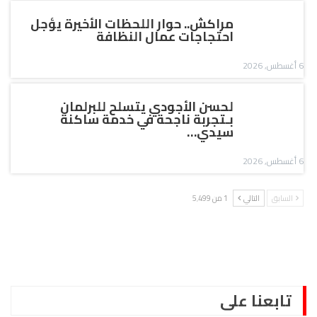
مراكش.. حوار اللحظات الأخيرة يؤجل
احتجاجات عمال النظافة
6 أغسطس, 2026
لحسن الأجودي يتسلح للبرلمان
بـتجربة ناجحة في خدمة ساكنة
سيدي…
6 أغسطس, 2026
السابق
التالي
1 من 5٬499
تابعنا على