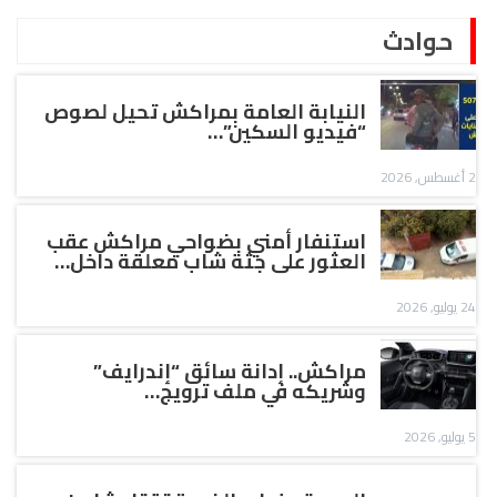
حوادث
النيابة العامة بمراكش تحيل لصوص
“فيديو السكين”…
2 أغسطس, 2026
استنفار أمني بضواحي مراكش عقب
العثور على جثة شاب معلقة داخل…
24 يوليو, 2026
مراكش.. إدانة سائق “إندرايف”
وشريكه في ملف ترويج…
5 يوليو, 2026