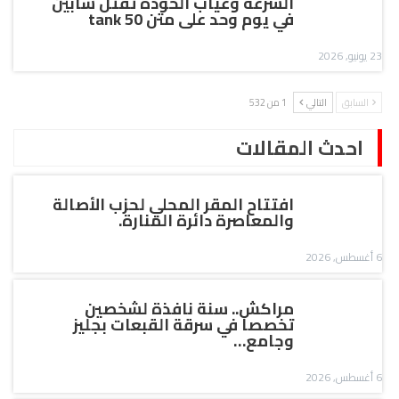
السرعة وغياب الخودة تقتل شابين
في يوم وحد على متن tank 50
23 يونيو, 2026
السابق
التالي
1 من 532
احدث المقالات
افتتاح المقر المحلي لحزب الأصالة
والمعاصرة دائرة المنارة.
6 أغسطس, 2026
مراكش.. سنة نافذة لشخصين
تخصصا في سرقة القبعات بجليز
وجامع…
6 أغسطس, 2026