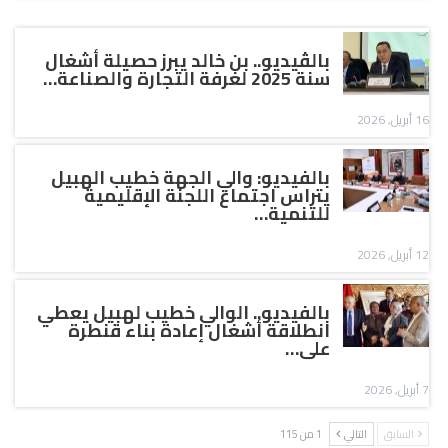
بالڤيديو.. بن خالد يبرز حصيلة أشغال
سنة 2025 لغرفة التجارة والصناعة…
16 أبريل, 2026
بالفيديو: والي الجهة خطيب الهبيل
يتراس اجتماع اللجنة الإقليمية
للتنمية…
12 أبريل, 2026
بالفيديو.. الوالي خطيب لهبيل يعطي
انطلاقة أشغال إعادة بناء قنطرة
على…
7 أبريل, 2026
السابق
التالي
1 من 115