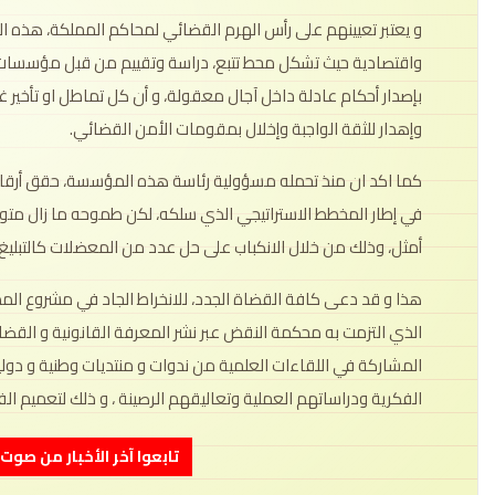
و يعتبر تعيينهم على رأس الهرم القضائي لمحاكم المملكة، هذه ا
واقتصادية حيث تشكل محط تتبع، دراسة وتقييم من قبل مؤسسات وط
بإصدار أحكام عادلة داخل آجال معقولة، و أن كل تماطل او تأخير غ
وإهدار للثقة الواجبة وإخلال بمقومات الأمن القضائي.
كما اكد ان منذ تحمله مسؤولية رئاسة هذه المؤسسة، حقق أرقام
في إطار المخطط الاستراتيجي الذي سلكه، لكن طموحه ما زال متو
أمثل، وذلك من خلال الانكباب على حل عدد من المعضلات كالتبليغ و
هذا و قد دعى كافة القضاة الجدد، للانخراط الجاد في مشروع المدا
الذي التزمت به محكمة النقض عبر نشر المعرفة القانونية و القضائي
المشاركة في اللقاءات العلمية من ندوات و منتديات وطنية و دول
الفكرية ودراساتهم العملية وتعاليقهم الرصينة ، و ذلك لتعميم ا
تابعوا آخر الأخبار من صوت الأحرار 