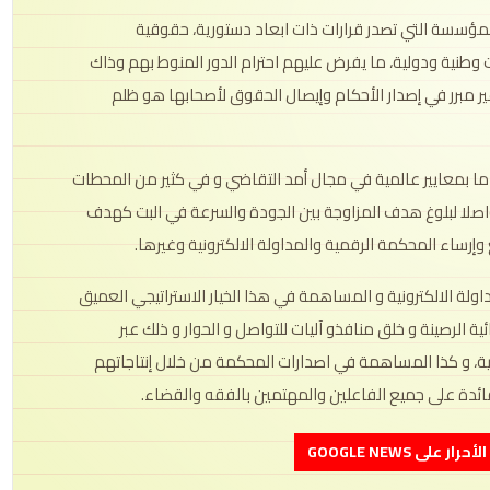
لمؤسسة التي تصدر قرارات ذات ابعاد دستورية، حقوقية
نية ودولية، ما يفرض عليهم احترام الدور المنوط بهم وذاك
ير مبرر في إصدار الأحكام وإيصال الحقوق لأصحابها هو ظلم
ا بمعايير عالمية في مجال أمد التقاضي و في كثير من المحطات
اصلا لبلوغ هدف المزاوجة بين الجودة والسرعة في البت كهدف
إرساء المحكمة الرقمية والمداولة الالكترونية وغيرها.
ولة الالكترونية و المساهمة في هذا الخيار الاستراتيجي العميق
ة الرصينة و خلق منافذو آليات للتواصل و الحوار و ذلك عبر
ية، و كذا المساهمة في اصدارات المحكمة من خلال إنتاجاتهم
لفائدة على جميع الفاعلين والمهتمين بالفقه والقضاء.
على GOOGLE NEWS