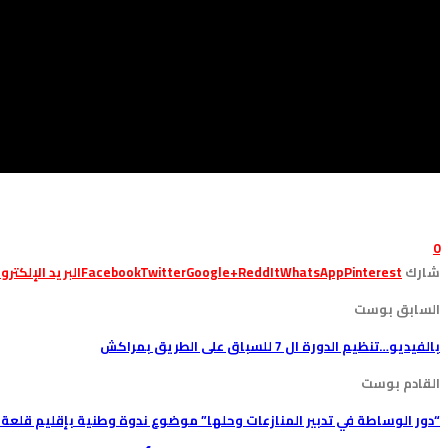
0
شارك
Pinterest
WhatsApp
ReddIt
Google+
Twitter
Facebook
البريد الإلكترو
السابق بوست
بالفيديو…تنظيم الدورة ال 7 للسباق على الطريق بمراكش
القادم بوست
“دور الوساطة في تدبير المنازعات وحلها” موضوع ندوة وطنية بإقليم قلعة ا