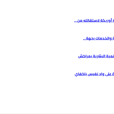
ة أوريكة لاستقالته من…
تنمية البشرية بمراكش
ة على واد نفيس باكفاي