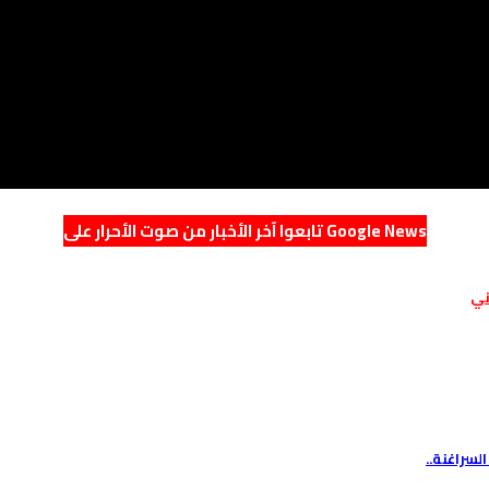
تابعوا آخر الأخبار من صوت الأحرار على Google News
ني
لسراغنة..