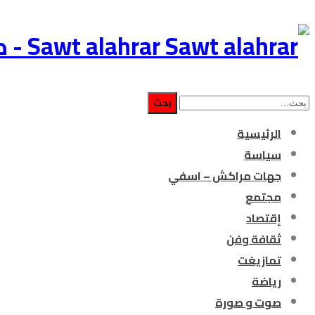
Sawt alahrar - صوت الأحرار جريدة إلكترونية مغربية مستقلة
الرئيسية
سياسة
جهات مراكش – اسفي
مجتمع
إقتصاد
ثقافة وفن
تمازيغت
رياضة
صوت و صورة