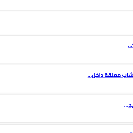
…
 شاب معلقة داخل…
يج…