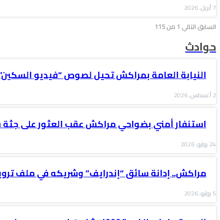
7 أبريل, 2026
السابق
التالي
1 من 115
حوادث
النيابة العامة بمراكش تحيل لصوص “فيديو السكين”
2 أغسطس, 2026
استنفار أمني بضواحي مراكش عقب العثور على جثة
24 يوليو, 2026
مراكش.. إدانة سائق “إندرايف” وشريكه في ملف ترو
5 يوليو, 2026