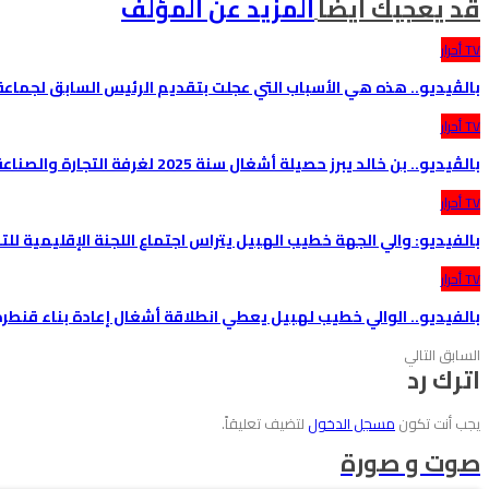
قد يعجبك ايضا
المزيد عن المؤلف
TV أحرار
بالڤيديو.. هذه هي الأسباب التي عجلت بتقديم الرئيس السابق لجماع
TV أحرار
بالڤيديو.. بن خالد يبرز حصيلة أشغال سنة 2025 لغرفة التجارة والصناعة والخدمات بجهة…
TV أحرار
بالفيديو: والي الجهة خطيب الهبيل يتراس اجتماع اللجنة الإقليمية لل
TV أحرار
بالفيديو.. الوالي خطيب لهبيل يعطي انطلاقة أشغال إعادة بناء قنطر
السابق
التالي
اترك رد
يجب أنت تكون
مسجل الدخول
لتضيف تعليقاً.
صوت و صورة