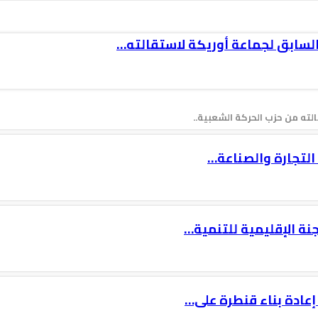
السابق لجماعة أوريكة لاستقالته…
ته من حزب الحركة الشعبية..
جنة الإقليمية للتنمية…
إعادة بناء قنطرة على…