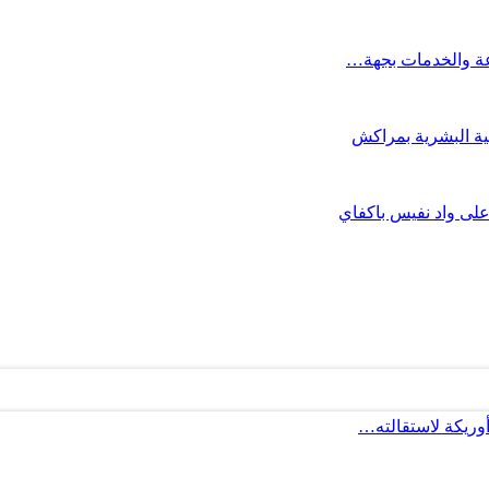
مية البشرية بمراكش
 على واد نفيس باكفاي
أوريكة لاستقالته…