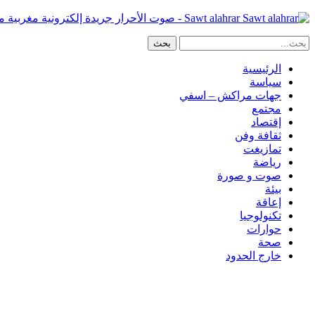
Sawt alahrar - صوت الأحرار جريدة إلكترونية مغربية مستقلة
الرئيسية
سياسة
جهات مراكش – اسفي
مجتمع
إقتصاد
ثقافة وفن
تمازيغت
رياضة
صوت و صورة
بيئة
إعاقة
تكنولوجيا
حوارات
صحة
خارج الحدود