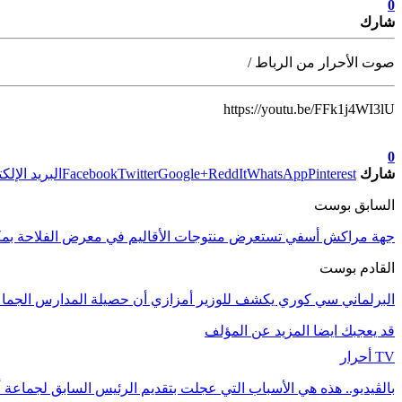
0
شارك
صوت الأحرار من الرباط /
https://youtu.be/FFk1j4WI3lU
تابعوا آخر الأخبار من صوت الأحرار على Google News
0
شارك
Pinterest
WhatsApp
ReddIt
Google+
Twitter
Facebook
البريد الإلك
السابق بوست
جهة مراكش أسفي تستعرض منتوجات الأقاليم في معرض الفلاحة بم
القادم بوست
البرلماني سي كوري يكشف للوزير أمزازي أن حصيلة المدارس الجماع
قد يعجبك ايضا
المزيد عن المؤلف
TV أحرار
بالڤيديو.. هذه هي الأسباب التي عجلت بتقديم الرئيس السابق لجماعة 