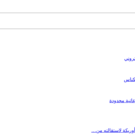
تروني
كناس
اتية محدودة
أوريكة لاستقالته من…