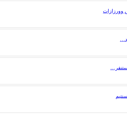
ش وورزازات
د…
ستنفر…