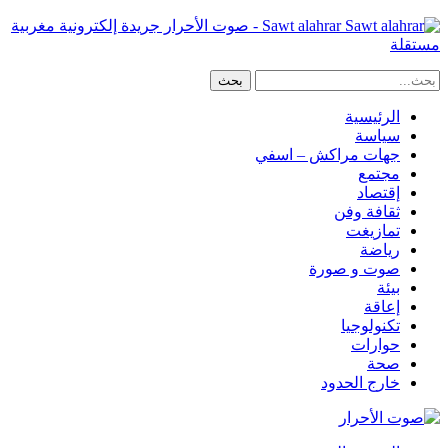
Sawt alahrar - صوت الأحرار جريدة إلكترونية مغربية
مستقلة
الرئيسية
سياسة
جهات مراكش – اسفي
مجتمع
إقتصاد
ثقافة وفن
تمازيغت
رياضة
صوت و صورة
بيئة
إعاقة
تكنولوجيا
حوارات
صحة
خارج الحدود