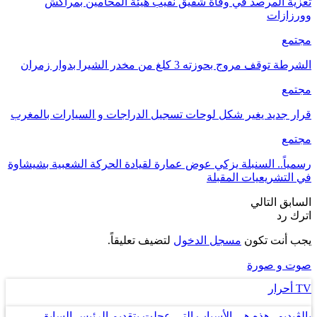
تعزية المرصد في وفاة شقيق نقيب هيئة المحامين بمراكش
وورزازات
مجتمع
الشرطة توقف مروج بحوزته 3 كلغ من مخدر الشيرا بدوار زمران
مجتمع
قرار جديد يغير شكل لوحات تسجيل الدراجات و السيارات بالمغرب
مجتمع
رسمياً.. السنبلة يزكي عوض عمارة لقيادة الحركة الشعبية بشيشاوة
في التشريعيات المقبلة
السابق
التالي
اترك رد
يجب أنت تكون
مسجل الدخول
لتضيف تعليقاً.
صوت و صورة
TV أحرار
بالڤيديو.. هذه هي الأسباب التي عجلت بتقديم الرئيس السابق