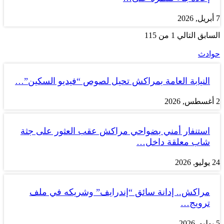
7 أبريل, 2026
السابق
التالي
1 من 115
حوادث
النيابة العامة بمراكش تحيل لصوص “فيديو السكين”…
2 أغسطس, 2026
استنفار أمني بضواحي مراكش عقب العثور على جثة
شاب معلقة داخل…
24 يوليو, 2026
مراكش.. إدانة سائق “إندرايف” وشريكه في ملف
ترويج…
5 يوليو, 2026