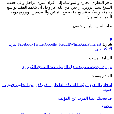
بأحر التعازي الحارة والمواساة إلى أفراد أسرة الراحل وإلى حفدة
الشيخ سيد الزوين، راجين من الله عز وجل أن يتغمد الفقيد بواسع
رحمته ويسكنه فسيح جنانه مع النبيئين والصديقين، ويرزق دويه
الصبر والسلوان.
و إنا لله وإنا إليه راجعون.
تابعوا آخر الأخبار من صوت الأحرار على Google News
0
شارك
Pinterest
WhatsApp
ReddIt
Google+
Twitter
Facebook
البريد
الإلكتروني
السابق بوست
مولودة جديدة تضيء منزل الزميل عبد الصادق الكرناوي
القادم بوست
انتخاب المغرب رئيسا لشبكة الفاعلين الفرنكفونيين للتعاون جنوب –
جنوب
قد يعجبك ايضا
المزيد عن المؤلف
مجتمع